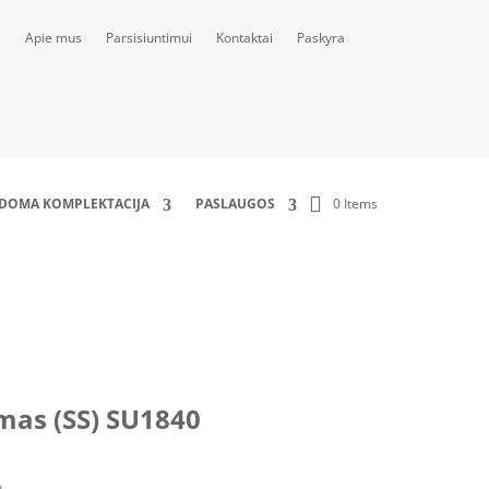
Apie mus
Parsisiuntimui
Kontaktai
Paskyra
0 Items
LDOMA KOMPLEKTACIJA
PASLAUGOS
mas (SS) SU1840