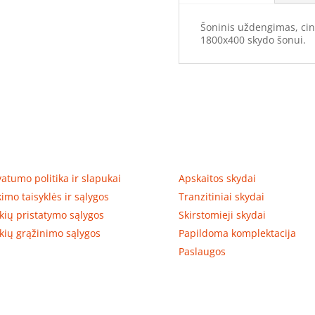
Šoninis uždengimas, cin
1800x400 skydo šonui.
tumas, prekių pristatymas
Prekių kategorijos
vatumo politika ir slapukai
Apskaitos skydai
kimo taisyklės ir sąlygos
Tranzitiniai skydai
kių pristatymo sąlygos
Skirstomieji skydai
kių grąžinimo sąlygos
Papildoma komplektacija
Paslaugos