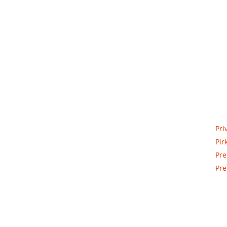
Priva
Elektros apskaitos, tranzitinių,
Pri
jėgos, automatikos ir skirstomųjų
Pir
skydų gamyba ir surinkimas
Pre
Pre