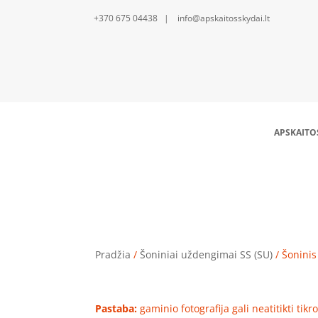
+370 675 04438 | info@apskaitosskydai.lt
APSKAITO
Pradžia
/
Šoniniai uždengimai SS (SU)
/ Šonini
Pastaba:
gaminio fotografija gali neatitikti tik