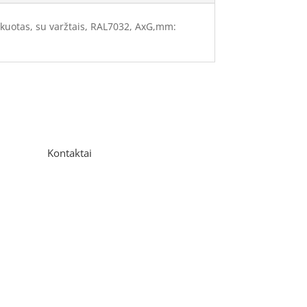
kuotas, su varžtais, RAL7032, AxG,mm:
Kontaktai
Adresas
P. Višinskio g. 9A, Kaunas