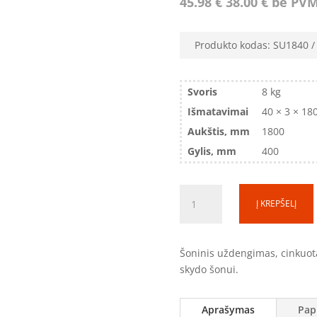
45.98
€
38.00
€
be PV
Produkto kodas:
SU1840
Svoris
8 kg
Išmatavimai
40 × 3 × 18
Aukštis, mm
1800
Gylis, mm
400
produkto
Į KREPŠELĮ
kiekis:
Šoninis
uždengimas
Šoninis uždengimas, cinkuot
(SS)
skydo šonui.
SU1840
(1800x400)
Aprašymas
Pap