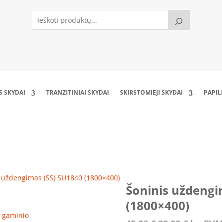
S SKYDAI
TRANZITINIAI SKYDAI
SKIRSTOMIEJI SKYDAI
PAPI
Šoninis uždengimas (SS) SU1840 (1800×400)
s uždengimas (SS) SU1840 (1800×400)
Šoninis uždengi
(1800×400)
ro gaminio