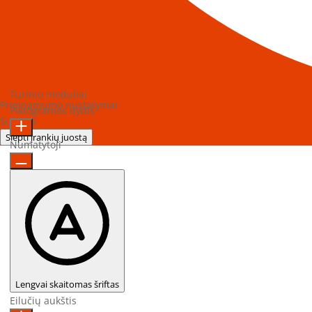
Turinio moduliai
Prieinamumo nustatymai
Piktogramos dydis
Sukurta
OneTap
Slėpti įrankių juostą
Numatytoji
Lengvai skaitomas šriftas
Eilučių aukštis