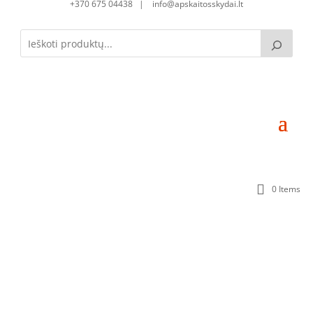
+370 675 04438 | info@apskaitosskydai.lt
0 Items
Skirstomoji dėžutė SD080825-1S-102 (102mod.)
(800x800x250)