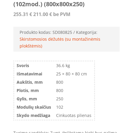
(102mod.) (800x800x250)
255.31
€
211.00
€
be PVM
Produkto kodas:
SD080825
Kategorija:
Skirstomosios dėžutės (su montažinėmis
plokštėmis)
Svoris
36.6 kg
Išmatavimai
25 × 80 × 80 cm
Aukštis, mm
800
Plotis, mm
800
Gylis, mm
250
Modulių skaičius
102
Skydo medžiaga
Cinkuotas plienas
Turime sandėlyje: 7 vnt. (trūkstamą kiekį bus galima