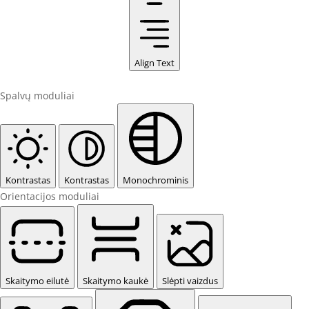
Align Text
Spalvų moduliai
Kontrastas
Kontrastas
Monochrominis
Orientacijos moduliai
Skaitymo eilutė
Skaitymo kaukė
Slėpti vaizdus