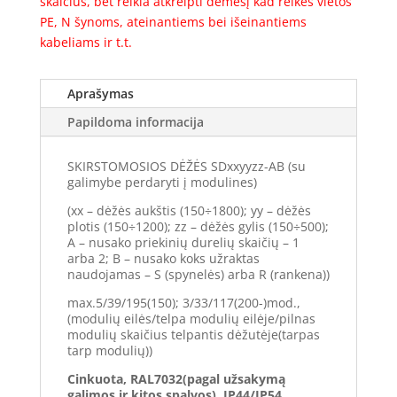
skaičius, bet reikia atkreipti dėmesį kad reikės vietos
PE, N šynoms, ateinantiems bei išeinantiems
kabeliams ir t.t.
Aprašymas
Papildoma informacija
SKIRSTOMOSIOS DĖŽĖS SDxxyyzz-AB (su
galimybe perdaryti į modulines)
(xx – dėžės aukštis (150÷1800); yy – dėžės
plotis (150÷1200); zz – dėžės gylis (150÷500);
A – nusako priekinių durelių skaičių – 1
arba 2; B – nusako koks užraktas
naudojamas – S (spynelės) arba R (rankena))
max.5/39/195(150); 3/33/117(200-)mod.,
(modulių eilės/telpa modulių eilėje/pilnas
modulių skaičius telpantis dėžutėje(tarpas
tarp modulių))
Cinkuota, RAL7032(pagal užsakymą
galimos ir kitos spalvos), IP44/IP54