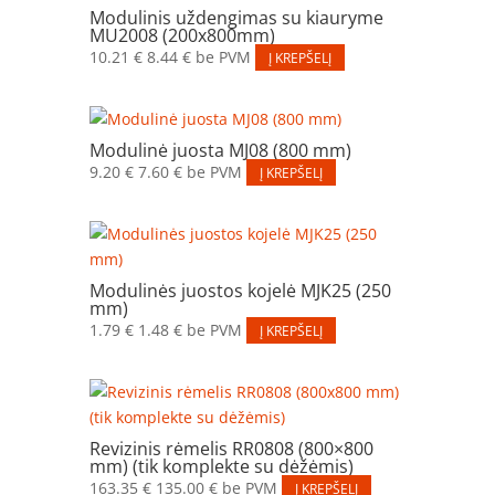
Modulinis uždengimas su kiauryme
MU2008 (200x800mm)
10.21
€
8.44
€
be PVM
Į KREPŠELĮ
Modulinė juosta MJ08 (800 mm)
9.20
€
7.60
€
be PVM
Į KREPŠELĮ
Modulinės juostos kojelė MJK25 (250
mm)
1.79
€
1.48
€
be PVM
Į KREPŠELĮ
Revizinis rėmelis RR0808 (800×800
mm) (tik komplekte su dėžėmis)
163.35
€
135.00
€
be PVM
Į KREPŠELĮ