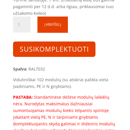
pagaminti per 12 d.d. arba ilgiau, priklausomai nuo
užsakomo kiekio)
produkto
Į KREPŠELĮ
kiekis:
Skirstomoji
dėžutė
SD080825-
SUSIKOMPLEKTUOTI
1S-
102
(102mod.)
Spalva:
RAL7032
(800x800x250)
Vidutiniškai 102 modulių (su atskirai palikta vieta
įvadiniams, PE ir N gnybtams)
PASTABA:
Standartinėse dėžėse modulių laikiklių
nėra. Nurodytas maksimalus dažniausiai
sumontuojamas modulių kiekis telpantis spintoje
įskaitant vietą PE, N ir tarpiniams gnybtams
(komplektuojantis skydą galimas ir didesnis modulių