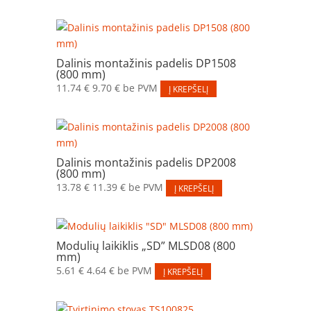
Dalinis montažinis padelis DP1508
(800 mm)
11.74
€
9.70
€
be PVM
Į KREPŠELĮ
Dalinis montažinis padelis DP2008
(800 mm)
13.78
€
11.39
€
be PVM
Į KREPŠELĮ
Modulių laikiklis „SD” MLSD08 (800
mm)
5.61
€
4.64
€
be PVM
Į KREPŠELĮ