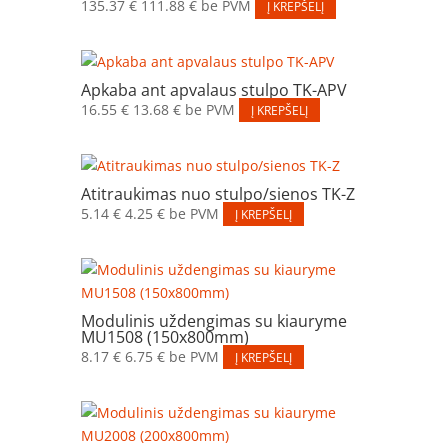
135.37
€
111.88
€
be PVM
Į KREPŠELĮ
Apkaba ant apvalaus stulpo TK-APV
16.55
€
13.68
€
be PVM
Į KREPŠELĮ
Atitraukimas nuo stulpo/sienos TK-Z
5.14
€
4.25
€
be PVM
Į KREPŠELĮ
Modulinis uždengimas su kiauryme
MU1508 (150x800mm)
8.17
€
6.75
€
be PVM
Į KREPŠELĮ