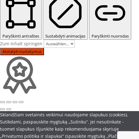
Paryškinti antraštes
Sustabdyti animacijas
Paryškinti nuorodas
Zum Inhalt springen
Atstatyti nustatymus
Sklandžiam svetainės veikimui naudojame slapukus (cookies).
Sutikdami, paspauskite mygtuką „Sutinku“. Jei nesutinkate -
tuomet slapukus išjunkite kaip rekomenduojama skyriuje
„Privatumo politika ir slapukai“ (spauskite mygtuką „Plačiau“). Savo