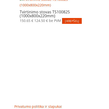
Tvirtinimo stovas TS100825
(1000x800x220mm)
150.65
€
124.50
€
be PVM
Į KREPŠELĮ
Elektros apskaitos, tranzitinių, jėgos, automatikos ir
skirstomųjų skydų gamyba ir surinkimas
Privatumas, prekių pristatymas
Privatumo politika ir slapukai