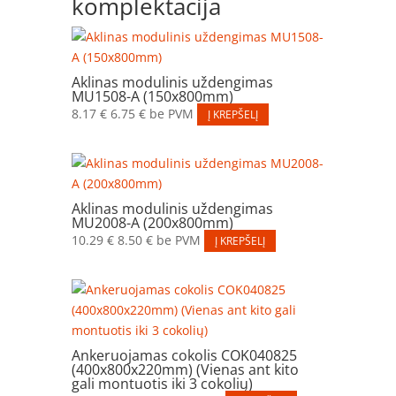
komplektacija
Aklinas modulinis uždengimas
MU1508-A (150x800mm)
8.17
€
6.75
€
be PVM
Į KREPŠELĮ
Aklinas modulinis uždengimas
MU2008-A (200x800mm)
10.29
€
8.50
€
be PVM
Į KREPŠELĮ
Ankeruojamas cokolis COK040825
(400x800x220mm) (Vienas ant kito
gali montuotis iki 3 cokolių)