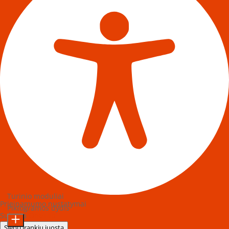
Turinio moduliai
Prieinamumo nustatymai
Piktogramos dydis
Sukurta
OneTap
Slėpti įrankių juostą