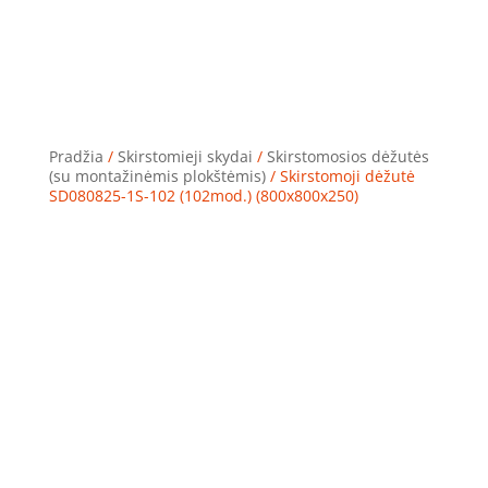
Pradžia
/
Skirstomieji skydai
/
Skirstomosios dėžutės
(su montažinėmis plokštėmis)
/ Skirstomoji dėžutė
SD080825-1S-102 (102mod.) (800x800x250)