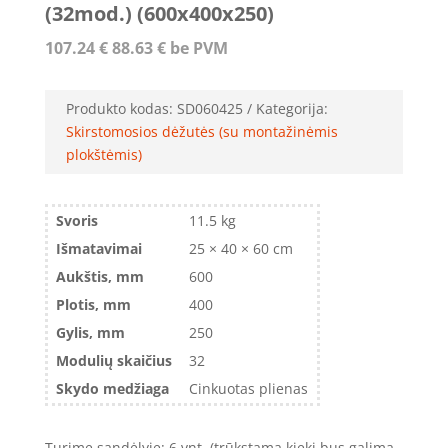
(32mod.) (600x400x250)
107.24
€
88.63
€
be PVM
Produkto kodas:
SD060425
Kategorija:
Skirstomosios dėžutės (su montažinėmis
plokštėmis)
Svoris
11.5 kg
Išmatavimai
25 × 40 × 60 cm
Aukštis, mm
600
Plotis, mm
400
Gylis, mm
250
Modulių skaičius
32
Skydo medžiaga
Cinkuotas plienas
Turime sandėlyje: 6 vnt. (trūkstamą kiekį bus galima