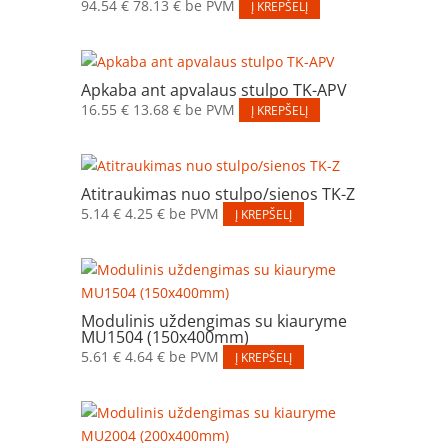
94.54
€
78.13
€
be PVM
Į KREPŠELĮ
Apkaba ant apvalaus stulpo TK-APV
16.55
€
13.68
€
be PVM
Į KREPŠELĮ
Atitraukimas nuo stulpo/sienos TK-Z
5.14
€
4.25
€
be PVM
Į KREPŠELĮ
Modulinis uždengimas su kiauryme
MU1504 (150x400mm)
5.61
€
4.64
€
be PVM
Į KREPŠELĮ