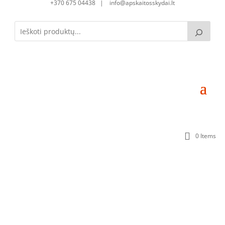
+370 675 04438 | info@apskaitosskydai.lt
0 Items
Skirstomoji dėžutė SD060425-1S-32 (32mod.)
(600x400x250)