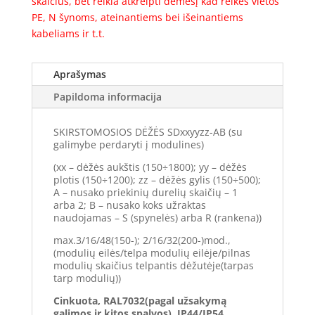
skaičius, bet reikia atkreipti dėmesį kad reikės vietos
PE, N šynoms, ateinantiems bei išeinantiems
kabeliams ir t.t.
Aprašymas
Papildoma informacija
SKIRSTOMOSIOS DĖŽĖS SDxxyyzz-AB (su
galimybe perdaryti į modulines)
(xx – dėžės aukštis (150÷1800); yy – dėžės
plotis (150÷1200); zz – dėžės gylis (150÷500);
A – nusako priekinių durelių skaičių – 1
arba 2; B – nusako koks užraktas
naudojamas – S (spynelės) arba R (rankena))
max.3/16/48(150-); 2/16/32(200-)mod.,
(modulių eilės/telpa modulių eilėje/pilnas
modulių skaičius telpantis dėžutėje(tarpas
tarp modulių))
Cinkuota, RAL7032(pagal užsakymą
galimos ir kitos spalvos), IP44/IP54