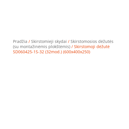
Pradžia
/
Skirstomieji skydai
/
Skirstomosios dėžutės
(su montažinėmis plokštėmis)
/ Skirstomoji dėžutė
SD060425-1S-32 (32mod.) (600x400x250)