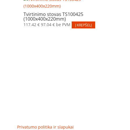
Tvirtinimo stovas TS100425
(1000x400x220mm)
117.42
€
97.04
€
be PVM
Į KREPŠELĮ
Elektros apskaitos, tranzitinių, jėgos, automatikos ir
skirstomųjų skydų gamyba ir surinkimas
Privatumas, prekių pristatymas
Privatumo politika ir slapukai