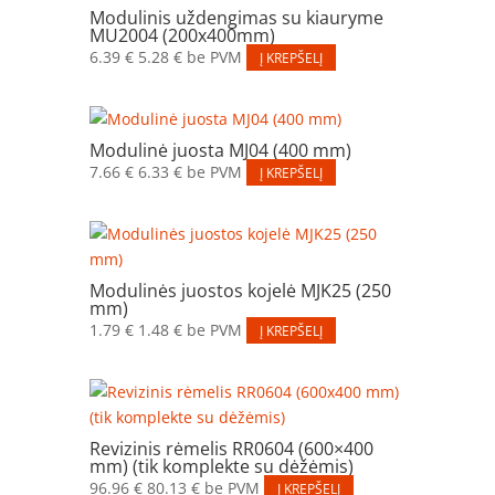
Modulinis uždengimas su kiauryme
MU2004 (200x400mm)
6.39
€
5.28
€
be PVM
Į KREPŠELĮ
Modulinė juosta MJ04 (400 mm)
7.66
€
6.33
€
be PVM
Į KREPŠELĮ
Modulinės juostos kojelė MJK25 (250
mm)
1.79
€
1.48
€
be PVM
Į KREPŠELĮ
Revizinis rėmelis RR0604 (600×400
mm) (tik komplekte su dėžėmis)
96.96
€
80.13
€
be PVM
Į KREPŠELĮ