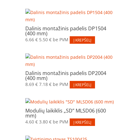
Dalinis montažinis padelis DP1504
(400 mm)
6.66
€
5.50
€
be PVM
Į KREPŠELĮ
Dalinis montažinis padelis DP2004
(400 mm)
8.69
€
7.18
€
be PVM
Į KREPŠELĮ
Modulių laikiklis „SD” MLSD06 (600
mm)
4.60
€
3.80
€
be PVM
Į KREPŠELĮ