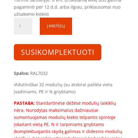
pagaminti per 12 d.d. arba ilgiau, priklausomai nuo
užsakomo kiekio)
produkto
Į KREPŠELĮ
kiekis:
Skirstomoji
dėžutė
SD060425-
SUSIKOMPLEKTUOTI
1S-
32
(32mod.)
Spalva:
RAL7032
(600x400x250)
Vidutiniškai 32 modulių (su atskirai palikta vieta
įvadiniams, PE ir N gnybtams)
PASTABA:
Standartinėse dėžėse modulių laikiklių
nėra. Nurodytas maksimalus dažniausiai
sumontuojamas modulių kiekis telpantis spintoje
įskaitant vietą PE, N ir tarpiniams gnybtams
(komplektuojantis skydą galimas ir didesnis modulių