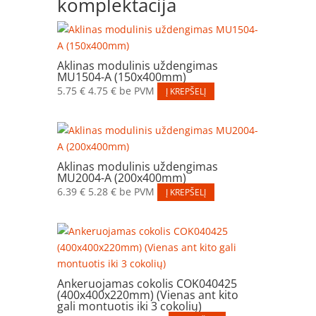
komplektacija
Aklinas modulinis uždengimas
MU1504-A (150x400mm)
5.75
€
4.75
€
be PVM
Į KREPŠELĮ
Aklinas modulinis uždengimas
MU2004-A (200x400mm)
6.39
€
5.28
€
be PVM
Į KREPŠELĮ
Ankeruojamas cokolis COK040425
(400x400x220mm) (Vienas ant kito
gali montuotis iki 3 cokolių)