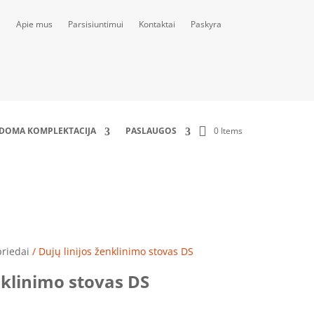
Apie mus
Parsisiuntimui
Kontaktai
Paskyra
0 Items
LDOMA KOMPLEKTACIJA
PASLAUGOS
priedai
/ Dujų linijos ženklinimo stovas DS
nklinimo stovas DS