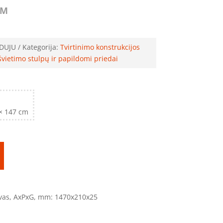
VM
DUJU
Kategorija:
Tvirtinimo konstrukcijos
švietimo stulpų ir papildomi priedai
 × 147 cm
ovas, AxPxG, mm: 1470x210x25