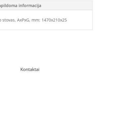
apildoma informacija
o stovas, AxPxG, mm: 1470x210x25
Kontaktai
Adresas
P. Višinskio g. 9A, Kaunas