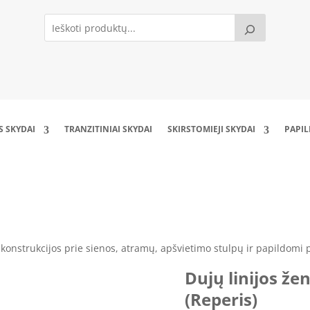
S SKYDAI
TRANZITINIAI SKYDAI
SKIRSTOMIEJI SKYDAI
PAPI
Dujų linijos ženklinimo stovas DS (Reperis)
 konstrukcijos prie sienos, atramų, apšvietimo stulpų ir papildomi 
Dujų linijos že
(Reperis)