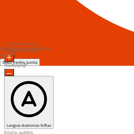
Turinio moduliai
Prieinamumo nustatymai
Piktogramos dydis
Sukurta
OneTap
Slėpti įrankių juostą
Numatytoji
Lengvai skaitomas šriftas
Eilučių aukštis