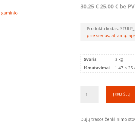
30.25
€
25.00
€
be P
ro gaminio
Produkto kodas:
STULP_
prie sienos, atramų, ap
Svoris
3 kg
Išmatavimai
1.47 × 25
produkto
Į KREPŠELĮ
kiekis:
Dujų
linijos
ženklinimo
Dujų trasos ženklinimo st
stovas
DS