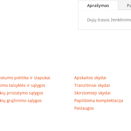
(Reperis)
Aprašymas
P
Dujų trasos ženklinim
tumas, prekių pristatymas
Prekių kategorijos
vatumo politika ir slapukai
Apskaitos skydai
kimo taisyklės ir sąlygos
Tranzitiniai skydai
kių pristatymo sąlygos
Skirstomieji skydai
kių grąžinimo sąlygos
Papildoma komplektacija
Paslaugos