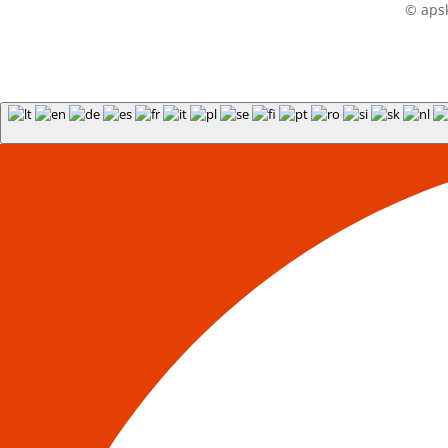
© apsk