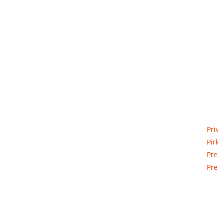
Priva
Elektros apskaitos, tranzitinių,
Pri
jėgos, automatikos ir skirstomųjų
Pir
skydų gamyba ir surinkimas
Pre
Pre