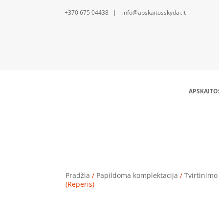
+370 675 04438 | info@apskaitosskydai.lt
APSKAITO
Pradžia
/
Papildoma komplektacija
/
Tvirtinimo
(Reperis)