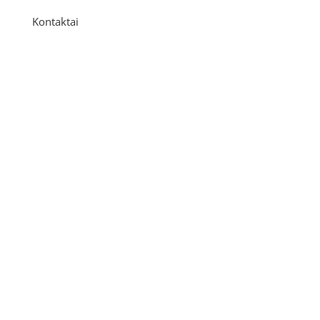
Kontaktai
Adresas
P. Višinskio g. 9A, Kaunas
Telefonas
+370 675 04438