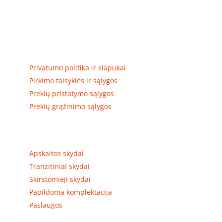
Elektros apskaitos, tranzitinių, jėgos, automatikos ir
skirstomųjų skydų gamyba ir surinkimas
Privatumas, prekių pristatymas
Privatumo politika ir slapukai
Pirkimo taisyklės ir sąlygos
Prekių pristatymo sąlygos
Prekių grąžinimo sąlygos
Prekių kategorijos
Apskaitos skydai
Tranzitiniai skydai
Skirstomieji skydai
Papildoma komplektacija
Paslaugos