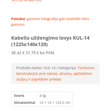
Pastaba:
gaminio fotografija gali neatitikti tikro
gaminio
Kabelio uždengimo lovys KUL-14
(1225x140x120)
38.42
€
31.75
€
be PVM
Produkto kodas:
KUL-14
Kategorija:
Tvirtinimo
konstrukcijos prie sienos, atramų, apšvietimo
stulpų ir papildomi priedai
Svoris
4 kg
Išmatavimai
12 × 14 × 122.5 cm