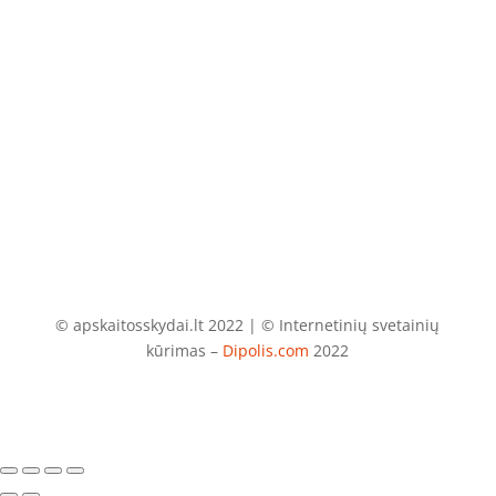
El. paštas
info@apskaitosskydai.lt
© apskaitosskydai.lt 2022 | © Internetinių svetainių
kūrimas –
Dipolis.com
2022