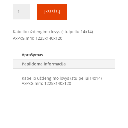
produkto
Į KREPŠELĮ
kiekis:
Kabelio
uždengimo
Kabelio uždengimo lovys (stulpeliui14x14)
lovys
AxPxG,mm: 1225x140x120
KUL-
14
(1225x140x120)
Aprašymas
Papildoma informacija
Kabelio uždengimo lovys (stulpeliui14x14)
AxPxG,mm: 1225x140x120