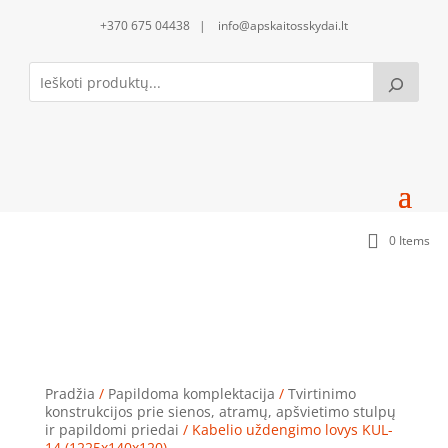
+370 675 04438 | info@apskaitosskydai.lt
0 Items
Kabelio uždengimo lovys KUL-14 (1225x140x120)
Pradžia
/
Papildoma komplektacija
/
Tvirtinimo
konstrukcijos prie sienos, atramų, apšvietimo stulpų
ir papildomi priedai
/ Kabelio uždengimo lovys KUL-
14 (1225x140x120)