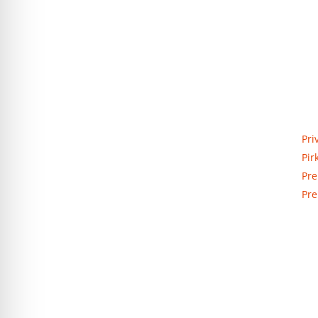
Priva
Elektros apskaitos, tranzitinių,
Pri
jėgos, automatikos ir skirstomųjų
Pir
skydų gamyba ir surinkimas
Pre
Pre