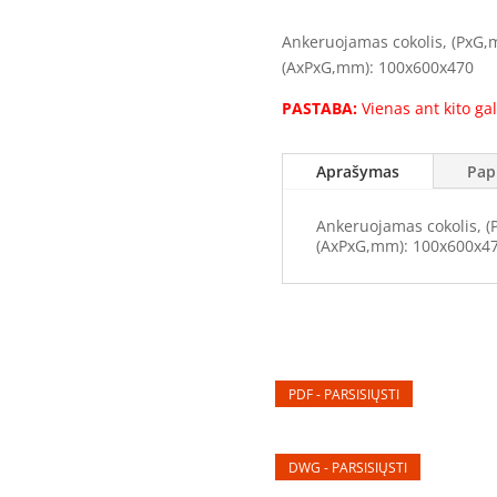
cokolis
Ankeruojamas cokolis, (PxG,m
COK010650
(AxPxG,mm): 100x600x470
(100x600x470mm)
(Vienas
PASTABA:
Vienas ant kito gal
ant
kito
Aprašymas
Pap
gali
montuotis
Ankeruojamas cokolis, (
iki
(AxPxG,mm): 100x600x4
5
cokolių)
PDF - PARSISIŲSTI
DWG - PARSISIŲSTI