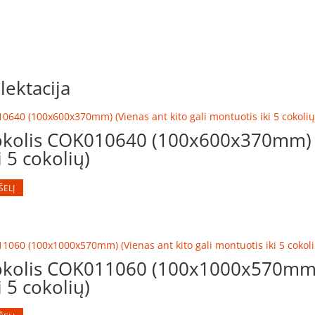
ektacija
kolis COK010640 (100x600x370mm) (
i 5 cokolių)
ŠELĮ
kolis COK011060 (100x1000x570mm) 
i 5 cokolių)