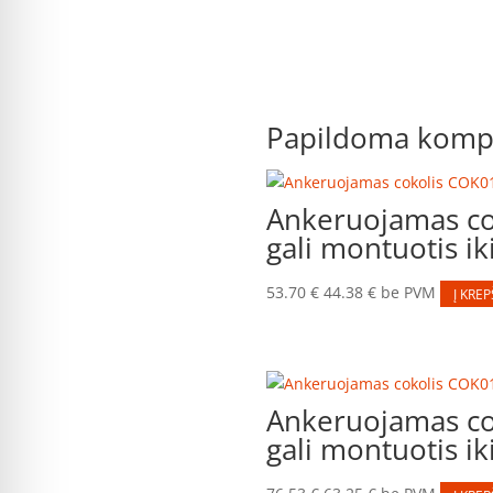
Papildoma kompl
Ankeruojamas co
gali montuotis ik
53.70
€
44.38
€
be PVM
Į KREP
Ankeruojamas co
gali montuotis ik