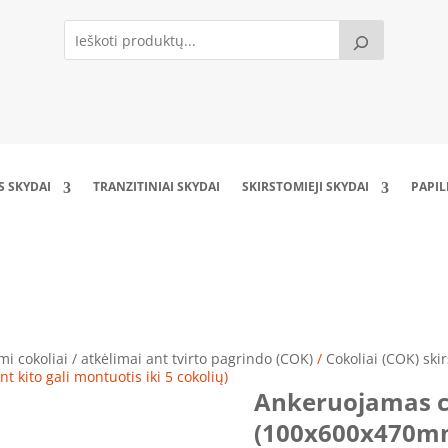
S SKYDAI
TRANZITINIAI SKYDAI
SKIRSTOMIEJI SKYDAI
PAPI
010650 (100x600x470mm) (Vienas ant kito gali
i cokoliai / atkėlimai ant tvirto pagrindo (COK)
/
Cokoliai (COK) sk
kito gali montuotis iki 5 cokolių)
Ankeruojamas c
(100x600x470mm)