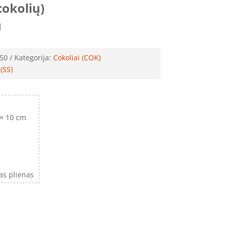
cokolių)
M
50
Kategorija:
Cokoliai (COK)
(SS)
 × 10 cm
as plienas