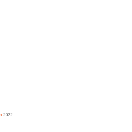
Telefonas
+370 675 04438
El. paštas
info@apskaitosskydai.lt
m
2022