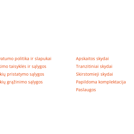
tumas, prekių pristatymas
Prekių kategorijos
vatumo politika ir slapukai
Apskaitos skydai
kimo taisyklės ir sąlygos
Tranzitiniai skydai
kių pristatymo sąlygos
Skirstomieji skydai
kių grąžinimo sąlygos
Papildoma komplektacija
Paslaugos