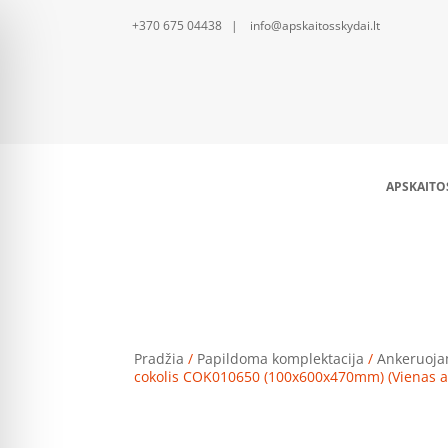
+370 675 04438 | info@apskaitosskydai.lt
APSKAITO
Ankeruojamas cokolis COK
Pradžia
/
Papildoma komplektacija
/
Ankeruojam
cokolis COK010650 (100x600x470mm) (Vienas ant 