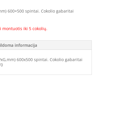
m) 600×500 spintai. Cokolio gabaritai
i montuotis iki 5 cokolių.
ildoma informacija
PxG,mm) 600x500 spintai. Cokolio gabaritai
70