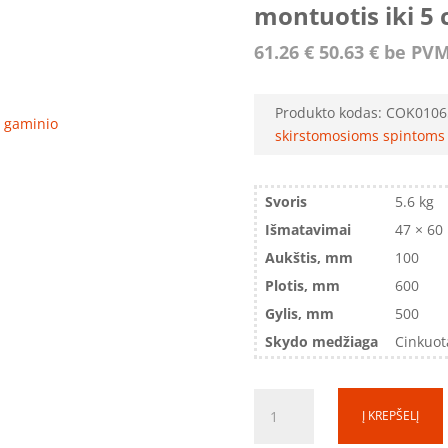
montuotis iki 5 
61.26
€
50.63
€
be PV
Produkto kodas:
COK0106
ro gaminio
skirstomosioms spintoms 
Svoris
5.6 kg
Išmatavimai
47 × 60
Aukštis, mm
100
Plotis, mm
600
Gylis, mm
500
Skydo medžiaga
Cinkuot
produkto
Į KREPŠELĮ
kiekis:
Ankeruojamas