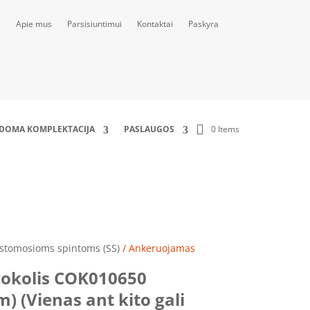
Apie mus
Parsisiuntimui
Kontaktai
Paskyra
0 Items
LDOMA KOMPLEKTACIJA
PASLAUGOS
 montuotis iki 5 cokolių)
irstomosioms spintoms (SS)
/ Ankeruojamas
okolis COK010650
 (Vienas ant kito gali