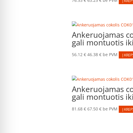
76.53
€
63.25
€
be PVM
Į KREP
Ankeruojamas co
gali montuotis ik
56.12
€
46.38
€
be PVM
Į KREP
Ankeruojamas co
gali montuotis ik
81.68
€
67.50
€
be PVM
Į KREP