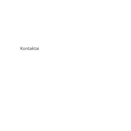
Kontaktai
Adresas
P. Višinskio g. 9A, Kaunas