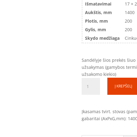
Išmatavimai
17 × 
Aukštis, mm
1400
Plotis, mm
200
Gylis, mm
200
Skydo medžiaga
Cinku
Sandėlyje šios prekės šiuo
užsakymas (gamybos termina
užsakomo kiekio)
produkto
Į KREPŠELĮ
kiekis:
Tvirtinimo
stovas
TS140220
Įkasamas tvirt. stovas (pa
(1400x200x170mm)
gabaritai (AxPxG,mm): 140