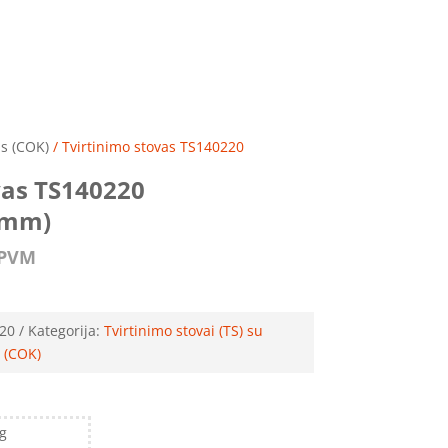
is (COK)
/ Tvirtinimo stovas TS140220
vas TS140220
0mm)
PVM
20
Kategorija:
Tvirtinimo stovai (TS) su
 (COK)
kg