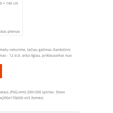
20 × 140 cm
otas plienas
 metu neturime, tačiau galimas išankstinis
s - 12 d.d. arba ilgiau, priklausomai nuo
matas), (PxG,mm) 200×200 spintai. Stovo
0x200x170(600 virš žemės)