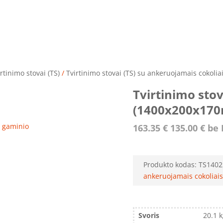
rtinimo stovai (TS)
/
Tvirtinimo stovai (TS) su ankeruojamais cokolia
Tvirtinimo sto
(1400x200x17
ro gaminio
163.35
€
135.00
€
be 
Produkto kodas:
TS1402
ankeruojamais cokoliais
Svoris
20.1 