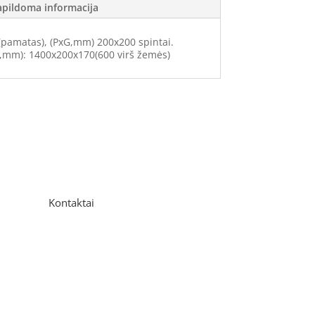
apildoma informacija
 (pamatas), (PxG,mm) 200x200 spintai.
G,mm): 1400x200x170(600 virš žemės)
Kontaktai
Adresas