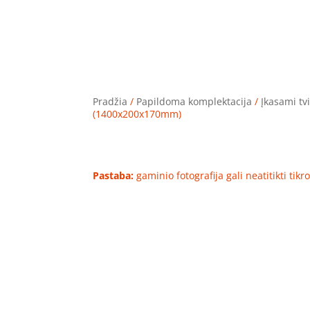
Pradžia
/
Papildoma komplektacija
/
Įkasami tvi
(1400x200x170mm)
Pastaba:
gaminio fotografija gali neatitikti tik