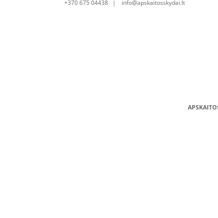
+370 675 04438 | info@apskaitosskydai.lt
APSKAITO