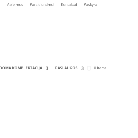
Apie mus
Parsisiuntimui
Kontaktai
Paskyra
0 Items
LDOMA KOMPLEKTACIJA
PASLAUGOS
)