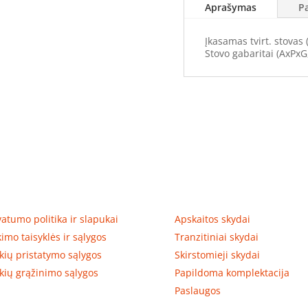
Aprašymas
P
Įkasamas tvirt. stovas
Stovo gabaritai (AxPx
tumas, prekių pristatymas
Prekių kategorijos
vatumo politika ir slapukai
Apskaitos skydai
kimo taisyklės ir sąlygos
Tranzitiniai skydai
kių pristatymo sąlygos
Skirstomieji skydai
kių grąžinimo sąlygos
Papildoma komplektacija
Paslaugos