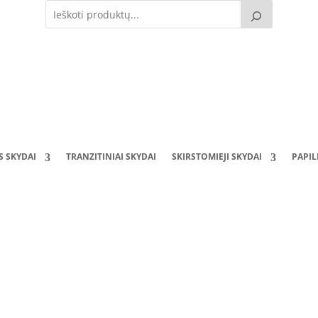
S SKYDAI
TRANZITINIAI SKYDAI
SKIRSTOMIEJI SKYDAI
PAPI
Tvirtinimo stovas TS140220 (1400x200x170mm