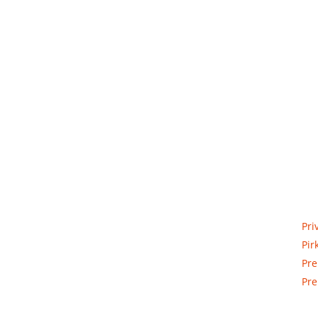
Priva
Elektros apskaitos, tranzitinių,
Pri
jėgos, automatikos ir skirstomųjų
Pir
skydų gamyba ir surinkimas
Pre
Pre