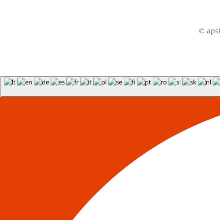
© apsk