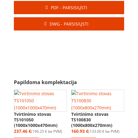
PDF - PARSISIŲSTI
DWG - PARSISIŲSTI
Papildoma komplektacija
Tvirtinimo stovas
Tvirtinimo stovas
TS101050
TS100830
(1000x1000x470mm)
(1000x800x270mm)
237.46
€
160.93
€
196.25
€
be PVM
133.00
€
be PVM