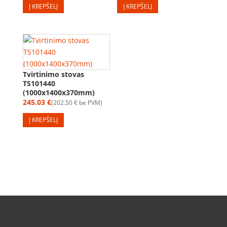
Į KREPŠELĮ
Į KREPŠELĮ
Tvirtinimo stovas
TS101440
(1000x1400x370mm)
245.03
€
202.50
€
be PVM
Į KREPŠELĮ