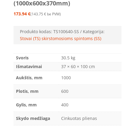
(1000x600x370mm)
173.94
€
143.75
€
be PVM
Produkto kodas:
TS100640-SS
Kategorija:
Stovai (TS) skirstomosioms spintoms (SS)
Svoris
30.5 kg
Išmatavimai
37 × 60 × 100 cm
Aukštis, mm
1000
Plotis, mm
600
Gylis, mm
400
Skydo medžiaga
Cinkuotas plienas