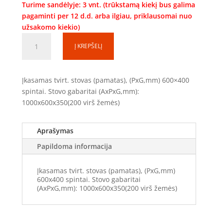
Turime sandėlyje: 3 vnt. (trūkstamą kiekį bus galima
pagaminti per 12 d.d. arba ilgiau, priklausomai nuo
užsakomo kiekio)
produkto
Į KREPŠELĮ
kiekis:
Tvirtinimo
stovas
Įkasamas tvirt. stovas (pamatas), (PxG,mm) 600×400
TS100640
spintai. Stovo gabaritai (AxPxG,mm):
(1000x600x370mm)
1000x600x350(200 virš žemės)
Aprašymas
Papildoma informacija
Įkasamas tvirt. stovas (pamatas), (PxG,mm)
600x400 spintai. Stovo gabaritai
(AxPxG,mm): 1000x600x350(200 virš žemės)