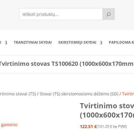
I
TRANZITINIAI SKYDAI
SKIRSTOMIEJI SKYDAI
PAPILDOMA K
Tvirtinimo stovas TS100620 (1000x600x170mm
rtinimo stovai (TS)
/
Stovai (TS) skirstomosioms dėžėms (SD)
/ Tvirt
Tvirtinimo sto
(1000x600x17
ro gaminio
122.51
€
101.25
€
be PVM