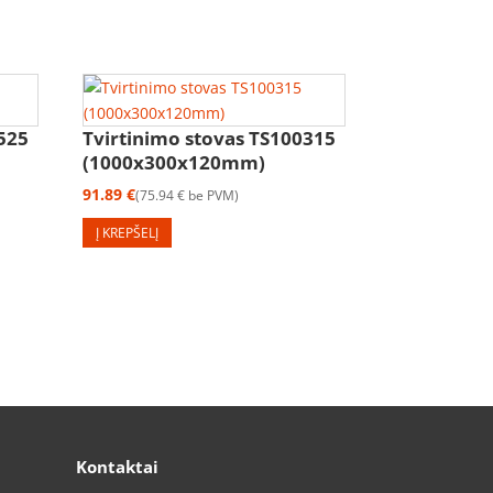
525
Tvirtinimo stovas TS100315
(1000x300x120mm)
91.89
€
75.94
€
be PVM
Į KREPŠELĮ
Kontaktai