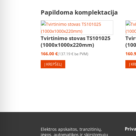
Papildoma komplektacija
Tvirtinimo stovas TS101025
Tvi
(1000x1000x220mm)
(10
166.00
€
160.
137.19
€
be PVM
Į KREPŠELĮ
Į K
Priv
Elektros apskaitos, tranzitinių,
jėgos, automatikos ir skirstomųjų