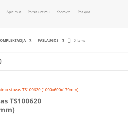
Apie mus
Parsisiuntimui
Kontaktai
Paskyra
0 Items
OMPLEKTACIJA
PASLAUGOS
)
inimo stovas TS100620 (1000x600x170mm)
vas TS100620
0mm)