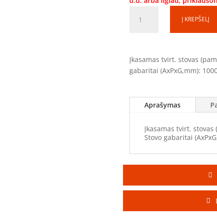
d.d. arba ilgiau, priklaus
produkto
Į KREPŠELĮ
kiekis:
Tvirtinimo
stovas
TS100620
Įkasamas tvirt. stovas (pa
(1000x600x170mm)
gabaritai (AxPxG,mm): 100
Aprašymas
P
Įkasamas tvirt. stovas
Stovo gabaritai (AxPx