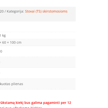
20
Kategorija:
Stovai (TS) skirstomosioms
1 kg
× 60 × 100 cm
00
0
0
kuotas plienas
trūkstamą kiekį bus galima pagaminti per 12