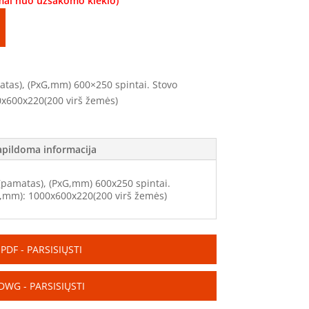
omai nuo užsakomo kiekio)
matas), (PxG,mm) 600×250 spintai. Stovo
0x600x220(200 virš žemės)
apildoma informacija
 (pamatas), (PxG,mm) 600x250 spintai.
G,mm): 1000x600x220(200 virš žemės)
PDF - PARSISIŲSTI
DWG - PARSISIŲSTI