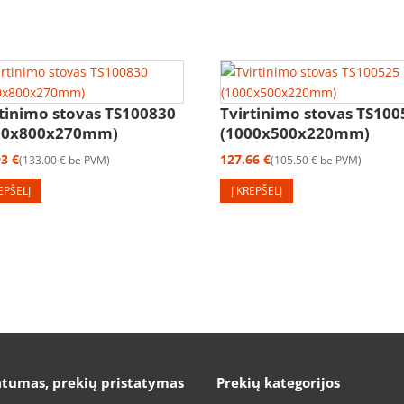
rtinimo stovas TS100830
Tvirtinimo stovas TS100
00x800x270mm)
(1000x500x220mm)
93
€
127.66
€
133.00
€
be PVM
105.50
€
be PVM
REPŠELĮ
Į KREPŠELĮ
atumas, prekių pristatymas
Prekių kategorijos