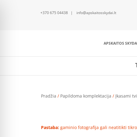
+370 675 04438 | info@apskaitosskydai.lt
APSKAITOS SKYDA
Pradžia
/
Papildoma komplektacija
/
Įkasami tvi
Pastaba:
gaminio fotografija gali neatitikti tik