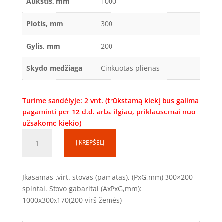
Aukštis, mm
1000
Plotis, mm
300
Gylis, mm
200
Skydo medžiaga
Cinkuotas plienas
Turime sandėlyje: 2 vnt. (trūkstamą kiekį bus galima
pagaminti per 12 d.d. arba ilgiau, priklausomai nuo
užsakomo kiekio)
produkto
Į KREPŠELĮ
kiekis:
Tvirtinimo
stovas
Įkasamas tvirt. stovas (pamatas), (PxG,mm) 300×200
TS100320
spintai. Stovo gabaritai (AxPxG,mm):
(1000x300x170mm)
1000x300x170(200 virš žemės)