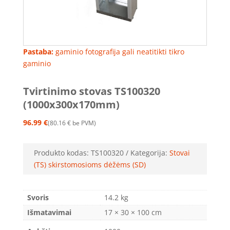
Pastaba:
gaminio fotografija gali neatitikti tikro
gaminio
Tvirtinimo stovas TS100320
(1000x300x170mm)
96.99
€
80.16
€
be PVM
Produkto kodas:
TS100320
Kategorija:
Stovai
(TS) skirstomosioms dėžėms (SD)
Svoris
14.2 kg
Išmatavimai
17 × 30 × 100 cm