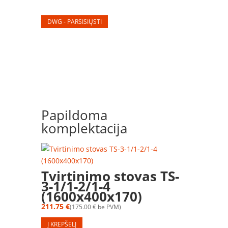
DWG - PARSISIŲSTI
Papildoma
komplektacija
Tvirtinimo stovas TS-
3-1/1-2/1-4
(1600x400x170)
211.75
€
175.00
€
be PVM
Į KREPŠELĮ