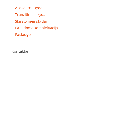
Prekių kategorijos
Apskaitos skydai
Tranzitiniai skydai
Skirstomieji skydai
Papildoma komplektacija
Paslaugos
Kontaktai
Adresas
P. Višinskio g. 9A, Kaunas