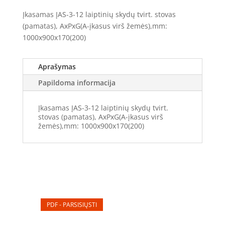
stovas
Įkasamas ĮAS-3-12 laiptinių skydų tvirt. stovas
TS-
(pamatas), AxPxG(A-įkasus virš žemės),mm:
3-
1000x900x170(200)
12L
(1000x900x170)
Aprašymas
Papildoma informacija
Įkasamas ĮAS-3-12 laiptinių skydų tvirt.
stovas (pamatas), AxPxG(A-įkasus virš
žemės),mm: 1000x900x170(200)
PDF - PARSISIŲSTI