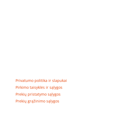
Elektros apskaitos, tranzitinių, jėgos, automatikos ir
skirstomųjų skydų gamyba ir surinkimas
Privatumas, prekių pristatymas
Privatumo politika ir slapukai
Pirkimo taisyklės ir sąlygos
Prekių pristatymo sąlygos
Prekių grąžinimo sąlygos