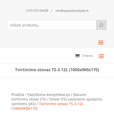
+370 675 04438 | info@apskaitosskydai.lt
0 Items
Tvirtinimo stovas TS-3-12L (1000x900x170)
Pradžia
/
Papildoma komplektacija
/
Įkasami
tvirtinimo stovai (TS)
/
Stovai (TS) įvadinėms apskaitos
spintoms (ĮAS)
/ Tvirtinimo stovas TS-3-12L
(1000x900x170)