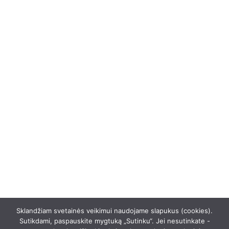
Telefonas
+370 675 04438
El. paštas
info@apskaitosskydai.lt
Sklandžiam svetainės veikimui naudojame slapukus (cookies).
Sutikdami, paspauskite mygtuką „Sutinku“. Jei nesutinkate -