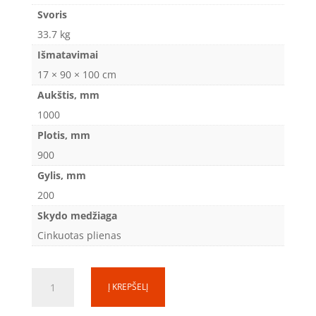
Svoris
33.7 kg
Išmatavimai
17 × 90 × 100 cm
Aukštis, mm
1000
Plotis, mm
900
Gylis, mm
200
Skydo medžiaga
Cinkuotas plienas
produkto
Į KREPŠELĮ
kiekis:
Tvirtinimo