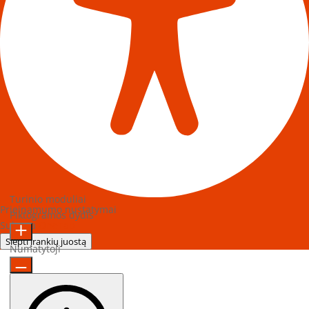
Turinio moduliai
Prieinamumo nustatymai
Piktogramos dydis
Sukurta
OneTap
Slėpti įrankių juostą
Numatytoji