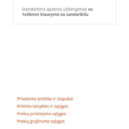
Standartinis apatinis uždengimas
su
1x36mm kiauryme su sandarikliu
Elektros apskaitos, tranzitinių, jėgos, automatikos ir
skirstomųjų skydų gamyba ir surinkimas
Privatumas, prekių pristatymas
Privatumo politika ir slapukai
Pirkimo taisyklės ir sąlygos
Prekių pristatymo sąlygos
Prekių grąžinimo sąlygos