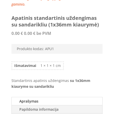
gaminio.
Apatinis standartinis uždengimas
su sandarikliu (1x36mm kiaurymė)
0.00
€
0.00
€
be PVM
Produkto kodas:
APU1
Išmatavimai
1 × 1 × 1 cm
Standartinis apatinis uždengimas
su 1x36mm
kiauryme su sandarikliu
Aprašymas
Papildoma informacija