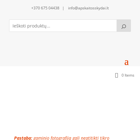
+370 675 04438 | info@apskaitosskydai.lt
0 Items
Apatinis standartinis uždengimas su sandarikliu
(1x36mm kiaurymė)
Pastaba:
gaminio fotografija gali neatitikti tikro