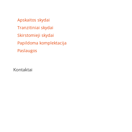
Prekių kategorijos
Apskaitos skydai
Tranzitiniai skydai
Skirstomieji skydai
Papildoma komplektacija
Paslaugos
Kontaktai
Adresas
P. Višinskio g. 9A, Kaunas