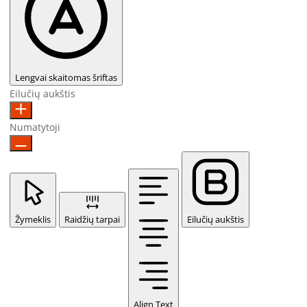
Lengvai skaitomas šriftas
Eilučių aukštis
Numatytoji
Žymeklis
Raidžių tarpai
Eilučių aukštis
Align Text