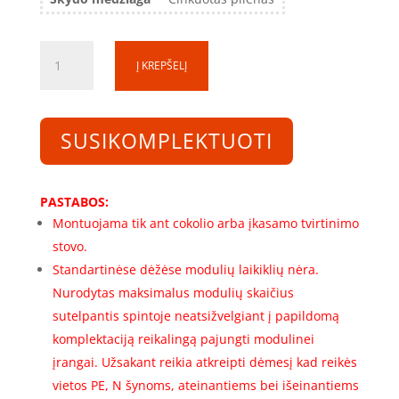
produkto
Į KREPŠELĮ
kiekis:
Skirstomosios
spintos
rėmas
SUSIKOMPLEKTUOTI
SS200850-
1-
1R-
PASTABOS:
254
Montuojama tik ant cokolio arba įkasamo tvirtinimo
(2000x800x500)
stovo.
(254
Standartinėse dėžėse modulių laikiklių nėra.
mod.)
Nurodytas maksimalus modulių skaičius
sutelpantis spintoje neatsižvelgiant į papildomą
komplektaciją reikalingą pajungti modulinei
įrangai. Užsakant reikia atkreipti dėmesį kad reikės
vietos PE, N šynoms, ateinantiems bei išeinantiems