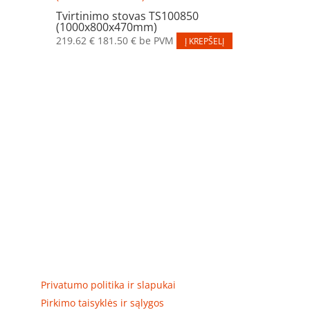
Tvirtinimo stovas TS100850
(1000x800x470mm)
219.62
€
181.50
€
be PVM
Į KREPŠELĮ
Elektros apskaitos, tranzitinių, jėgos, automatikos ir
skirstomųjų skydų gamyba ir surinkimas
Privatumas, prekių pristatymas
Privatumo politika ir slapukai
Pirkimo taisyklės ir sąlygos