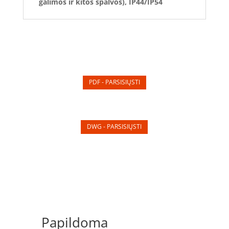
galimos ir kitos spalvos), IP44/IP54
PDF - PARSISIŲSTI
DWG - PARSISIŲSTI
Papildoma