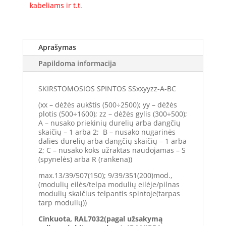
kabeliams ir t.t.
Aprašymas
Papildoma informacija
SKIRSTOMOSIOS SPINTOS SSxxyyzz-A-BC
(xx – dėžės aukštis (500÷2500); yy – dėžės
plotis (500÷1600); zz – dėžės gylis (300÷500);
A – nusako priekinių durelių arba dangčių
skaičių – 1 arba 2; B – nusako nugarinės
dalies durelių arba dangčių skaičių – 1 arba
2; C – nusako koks užraktas naudojamas – S
(spynelės) arba R (rankena))
max.13/39/507(150); 9/39/351(200)mod.,
(modulių eilės/telpa modulių eilėje/pilnas
modulių skaičius telpantis spintoje(tarpas
tarp modulių))
Cinkuota, RAL7032(pagal užsakymą