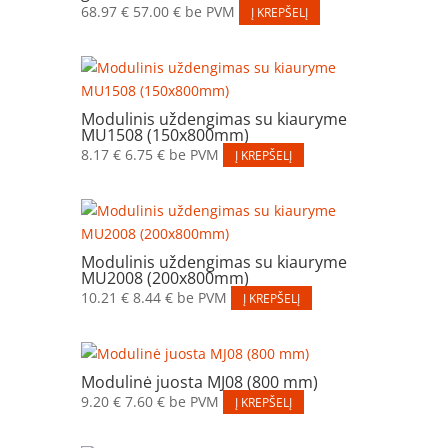
68.97
€
57.00
€
be PVM
Į KREPŠELĮ
Modulinis uždengimas su kiauryme
MU1508 (150x800mm)
8.17
€
6.75
€
be PVM
Į KREPŠELĮ
Modulinis uždengimas su kiauryme
MU2008 (200x800mm)
10.21
€
8.44
€
be PVM
Į KREPŠELĮ
Modulinė juosta MJ08 (800 mm)
9.20
€
7.60
€
be PVM
Į KREPŠELĮ