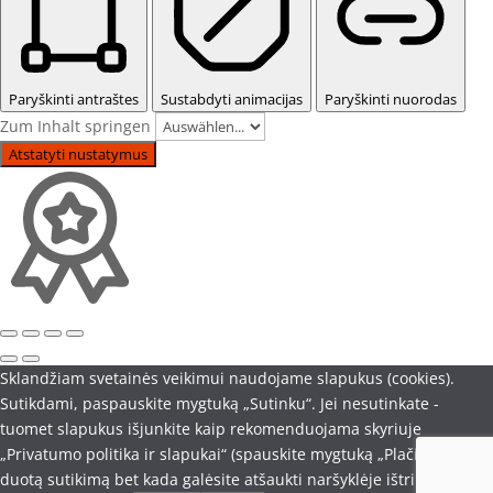
Paryškinti antraštes
Sustabdyti animacijas
Paryškinti nuorodas
Zum Inhalt springen
Atstatyti nustatymus
Sklandžiam svetainės veikimui naudojame slapukus (cookies).
Sutikdami, paspauskite mygtuką „Sutinku“. Jei nesutinkate -
tuomet slapukus išjunkite kaip rekomenduojama skyriuje
„Privatumo politika ir slapukai“ (spauskite mygtuką „Plačiau“). Savo
duotą sutikimą bet kada galėsite atšaukti naršyklėje ištrindami