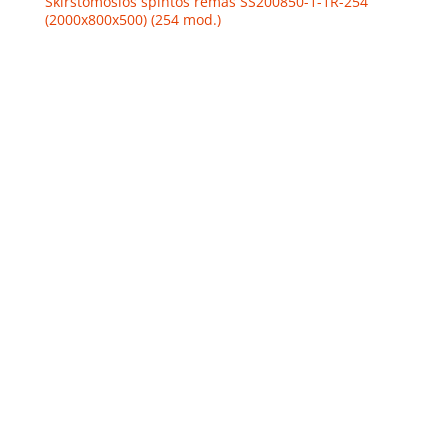
Skirstomosios spintos rėmas SS200850-1-1R-254
(2000x800x500) (254 mod.)