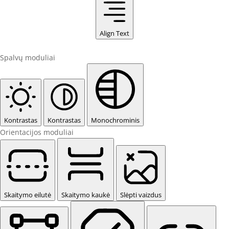
Align Text
Spalvų moduliai
Kontrastas
Kontrastas
Monochrominis
Orientacijos moduliai
Skaitymo eilutė
Skaitymo kaukė
Slėpti vaizdus