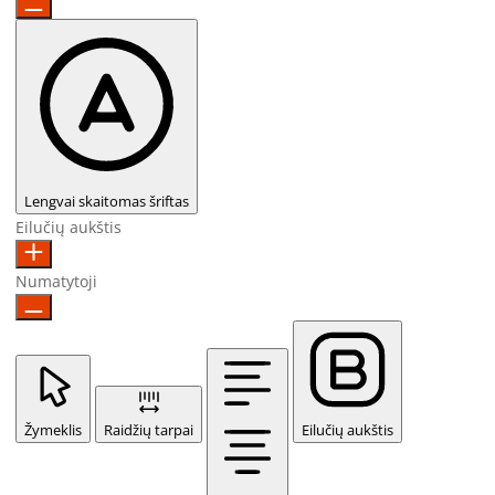
Lengvai skaitomas šriftas
Eilučių aukštis
Numatytoji
Žymeklis
Raidžių tarpai
Eilučių aukštis