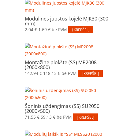
Modulinės juostos kojelė MJK30 (300
mm)
2.04
€
1.69
€
be PVM
Į KREPŠELĮ
Montažinė plokštė (SS) MP2008
(2000×800)
142.94
€
118.13
€
be PVM
Į KREPŠELĮ
Šoninis uždengimas (SS) SU2050
(2000×500)
71.55
€
59.13
€
be PVM
Į KREPŠELĮ