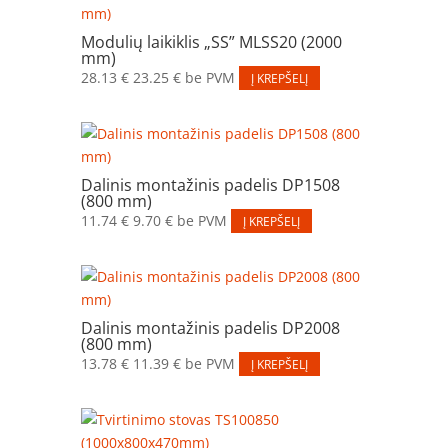
Modulių laikiklis „SS” MLSS20 (2000
mm)
28.13
€
23.25
€
be PVM
Į KREPŠELĮ
Dalinis montažinis padelis DP1508
(800 mm)
11.74
€
9.70
€
be PVM
Į KREPŠELĮ
Dalinis montažinis padelis DP2008
(800 mm)
13.78
€
11.39
€
be PVM
Į KREPŠELĮ