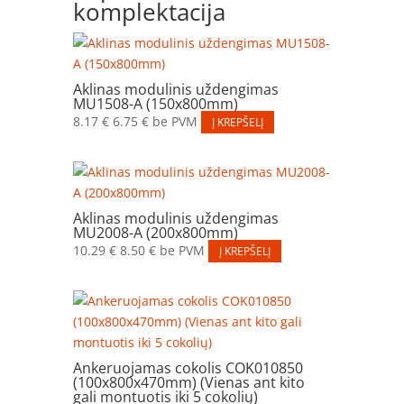
komplektacija
Aklinas modulinis uždengimas
MU1508-A (150x800mm)
8.17
€
6.75
€
be PVM
Į KREPŠELĮ
Aklinas modulinis uždengimas
MU2008-A (200x800mm)
10.29
€
8.50
€
be PVM
Į KREPŠELĮ
Ankeruojamas cokolis COK010850
(100x800x470mm) (Vienas ant kito
gali montuotis iki 5 cokolių)