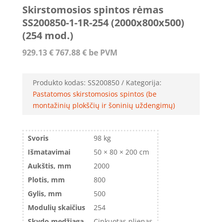
Skirstomosios spintos rėmas
SS200850-1-1R-254 (2000x800x500)
(254 mod.)
929.13
€
767.88
€
be PVM
Produkto kodas:
SS200850
Kategorija:
Pastatomos skirstomosios spintos (be
montažinių plokščių ir šoninių uždengimų)
Svoris
98 kg
Išmatavimai
50 × 80 × 200 cm
Aukštis, mm
2000
Plotis, mm
800
Gylis, mm
500
Modulių skaičius
254
Skydo medžiaga
Cinkuotas plienas