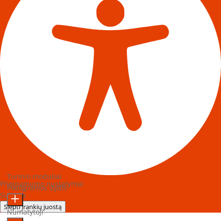
Turinio moduliai
Prieinamumo nustatymai
Piktogramos dydis
Sukurta
OneTap
Slėpti įrankių juostą
Numatytoji