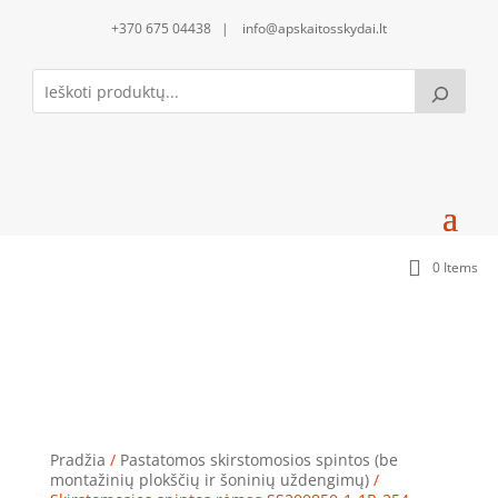
+370 675 04438 | info@apskaitosskydai.lt
0 Items
Skirstomosios spintos rėmas SS200850-1-1R-254
(2000x800x500) (254 mod.)
Pradžia
/
Pastatomos skirstomosios spintos (be
montažinių plokščių ir šoninių uždengimų)
/