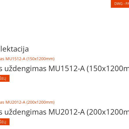
DWG - PA
ektacija
nis uždengimas MU1512-A (150x1200
ŠELĮ
nis uždengimas MU2012-A (200x1200
ŠELĮ