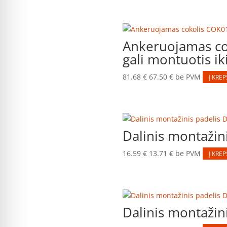
Ankeruojamas co
gali montuotis ik
81.68
€
67.50
€
be PVM
Į KREP
Dalinis montaži
16.59
€
13.71
€
be PVM
Į KREP
Dalinis montaži