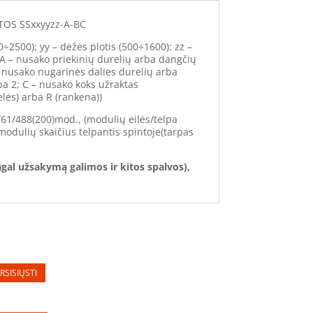
OS SSxxyyzz-A-BC
0÷2500); yy – dėžės plotis (500÷1600); zz –
 A – nusako priekinių durelių arba dangčių
– nusako nugarinės dalies durelių arba
ba 2; C – nusako koks užraktas
lės) arba R (rankena))
/61/488(200)mod., (modulių eilės/telpa
modulių skaičius telpantis spintoje(tarpas
gal užsakymą galimos ir kitos spalvos),
RSISIŲSTI