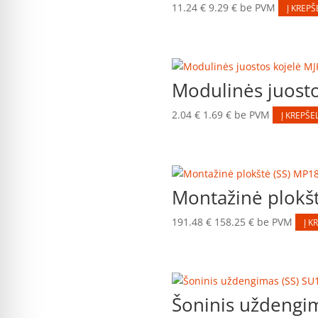
11.24
€
9.29
€
be PVM
Į KREPŠ
Modulinės juost
2.04
€
1.69
€
be PVM
Į KREPŠEL
Montažinė plokš
191.48
€
158.25
€
be PVM
Į K
Šoninis uždengi