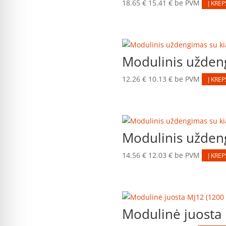
18.65
€
15.41
€
be PVM
Į KREP
Modulinis užde
12.26
€
10.13
€
be PVM
Į KREP
Modulinis užde
14.56
€
12.03
€
be PVM
Į KREP
Modulinė juosta