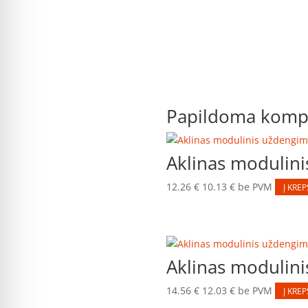
Papildoma kompl
Aklinas moduli
12.26
€
10.13
€
be PVM
Į KREP
Aklinas moduli
14.56
€
12.03
€
be PVM
Į KREP