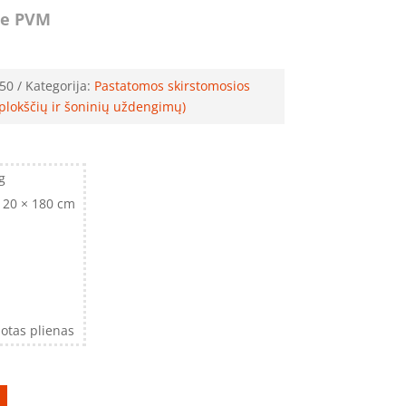
e PVM
50
Kategorija:
Pastatomos skirstomosios
plokščių ir šoninių uždengimų)
g
120 × 180 cm
otas plienas