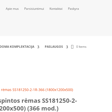
Apie mus
Parsisiuntimui
Kontaktai
Paskyra
0 Items
LDOMA KOMPLEKTACIJA
PASLAUGOS
500) (366 mod.)
s rėmas SS181250-2-1R-366 (1800x1200x500)
spintos rėmas SS181250-2-
200x500) (366 mod.)