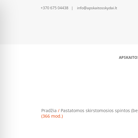
+370 675 04438 | info@apskaitosskydai.lt
APSKAITO
Skirstomosios 
Pradžia
/
Pastatomos skirstomosios spintos (be
(366 mod.)