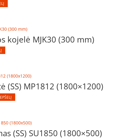
ELĮ
os kojelė MJK30 (300 mm)
Į
tė (SS) MP1812 (1800×1200)
REPŠELĮ
mas (SS) SU1850 (1800×500)