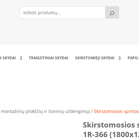
S SKYDAI
TRANZITINIAI SKYDAI
SKIRSTOMIEJI SKYDAI
PAPI
spintos rėmas SS181250-2-1R-366 (1800x1200x
 montažinių plokščių ir šoninių uždengimų)
/ Skirstomosios spinto
Skirstomosios 
1R-366 (1800x1