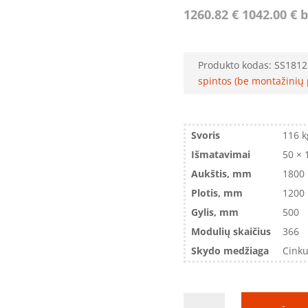
1260.82
€
1042.00
€
b
Produkto kodas:
SS1812
spintos (be montažinių 
Svoris
116 k
Išmatavimai
50 × 
Aukštis, mm
1800
Plotis, mm
1200
Gylis, mm
500
Modulių skaičius
366
Skydo medžiaga
Cinku
produkto