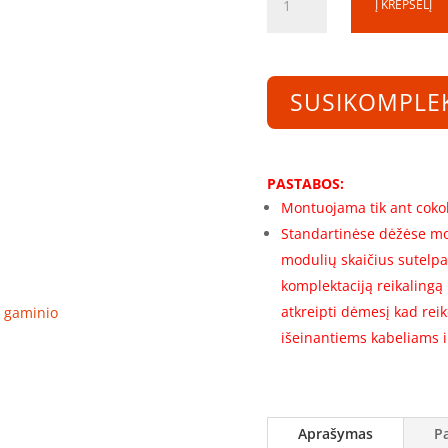
Į KREPŠELĮ
kiekis:
Skirstomosios
spintos
rėmas
SUSIKOMPLE
SS181250-
2-
1R-
366
PASTABOS:
(1800x1200x500)
Montuojama tik ant cokol
(366
Standartinėse dėžėse mo
mod.)
modulių skaičius sutelpa
komplektaciją reikalingą
atkreipti dėmesį kad rei
ro gaminio
išeinantiems kabeliams ir
Aprašymas
P