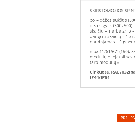
SKIRSTOMOSIOS SPINT
(xx – dėžės aukštis (50
dėžės gylis (300÷500);
skaičių – 1 arba 2; B 
dangčių skaičių – 1 ar
naudojamas – S (spyne
max.11/61/671(150); 8
modulių eilėje/pilnas 
tarp modulių))
Cinkuota, RAL7032(pa
IP44/IP54
PDF - PA