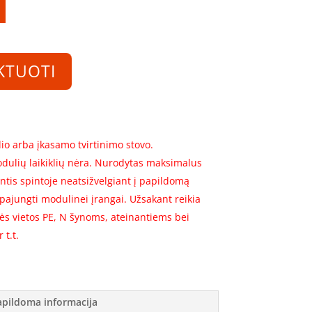
KTUOTI
io arba įkasamo tvirtinimo stovo.
dulių laikiklių nėra. Nurodytas maksimalus
ntis spintoje neatsižvelgiant į papildomą
 pajungti modulinei įrangai. Užsakant reikia
kės vietos PE, N šynoms, ateinantiems bei
 t.t.
apildoma informacija