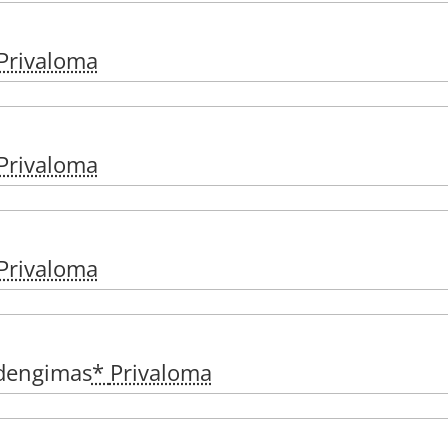
Privaloma
Privaloma
Privaloma
ždengimas
*
Privaloma