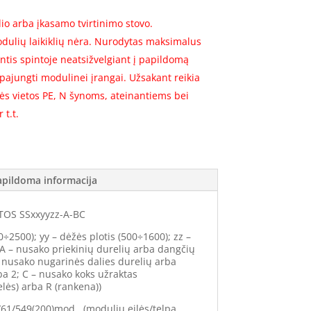
io arba įkasamo tvirtinimo stovo.
dulių laikiklių nėra. Nurodytas maksimalus
ntis spintoje neatsižvelgiant į papildomą
 pajungti modulinei įrangai. Užsakant reikia
kės vietos PE, N šynoms, ateinantiems bei
 t.t.
apildoma informacija
OS SSxxyyzz-A-BC
0÷2500); yy – dėžės plotis (500÷1600); zz –
 A – nusako priekinių durelių arba dangčių
– nusako nugarinės dalies durelių arba
ba 2; C – nusako koks užraktas
lės) arba R (rankena))
/61/549(200)mod., (modulių eilės/telpa