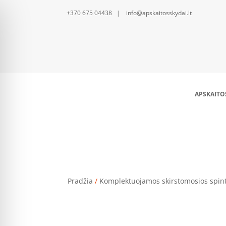
+370 675 04438 | info@apskaitosskydai.lt
APSKAITO
Skirstomosios spintos
Pradžia
/
Komplektuojamos skirstomosios spin