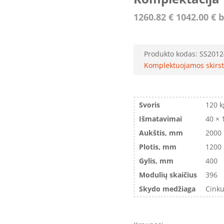
1260.82
€
1042.00
€
b
Produkto kodas:
SS2012
Komplektuojamos skirst
Svoris
120 k
Išmatavimai
40 × 
Aukštis, mm
2000
Plotis, mm
1200
Gylis, mm
400
Modulių skaičius
396
Skydo medžiaga
Cinku