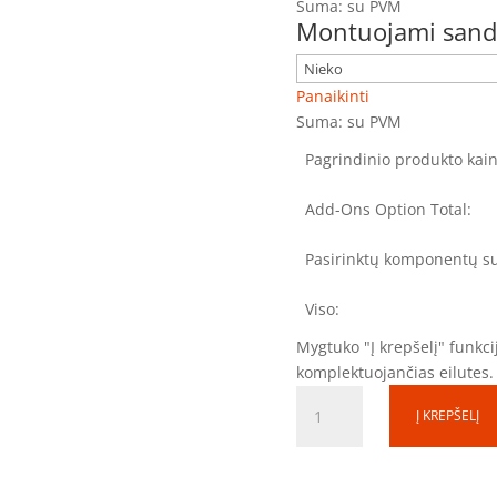
Suma:
su PVM
Montuojami sanda
Panaikinti
Suma:
su PVM
Pagrindinio produkto kain
Add-Ons Option Total:
Pasirinktų komponentų s
Viso:
Mygtuko "Į krepšelį" funkcij
komplektuojančias eilutes.
produkto
Į KREPŠELĮ
kiekis:
Skirstomosios
spintos