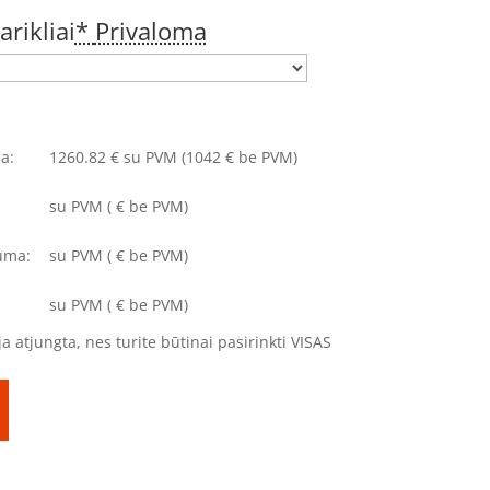
rikliai
*
Privaloma
a:
1260.82
€
su PVM
(1042 € be PVM)
su PVM
(
€ be PVM)
uma:
su PVM
(
€ be PVM)
su PVM
(
€ be PVM)
a atjungta, nes turite būtinai pasirinkti VISAS