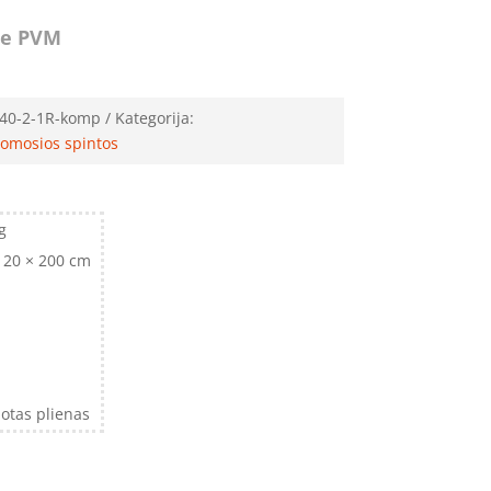
e PVM
40-2-1R-komp
Kategorija:
omosios spintos
g
120 × 200 cm
otas plienas