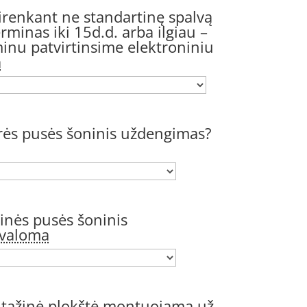
irenkant ne standartinę spalvą
minas iki 15d.d. arba ilgiau –
inu patvirtinsime elektroniniu
a
irės pusės šoninis uždengimas?
šinės pusės šoninis
ivaloma
ntažinė plokštė montuojama už