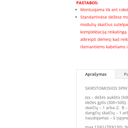
rėmas
PASTABOS:
SS201240-
Montuojama tik ant cokol
2-
Standartinėse dėžėse mo
1R-
modulių skaičius sutelpa
396
komplektaciją reikalingą
(2000x1200x400)
atkreipti dėmesį kad rei
(396
mod.)
išeinantiems kabeliams ir
Komplektacija
Aprašymas
P
SKIRSTOMOSIOS SPINT
(xx – dėžės aukštis (50
dėžės gylis (300÷500);
skaičių – 1 arba 2; B 
dangčių skaičių – 1 ar
naudojamas – S (spyne
max.13/61/793(150); 9