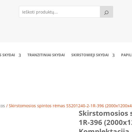
S SKYDAI
TRANZITINIAI SKYDAI
SKIRSTOMIEJI SKYDAI
PAPI
 rėmas SS201240-2-1R-396 (2000x1200x400) (3
tos
/ Skirstomosios spintos rėmas SS201240-2-1R-396 (2000x1200x4
Skirstomosios 
1R-396 (2000x1
Komplektacija