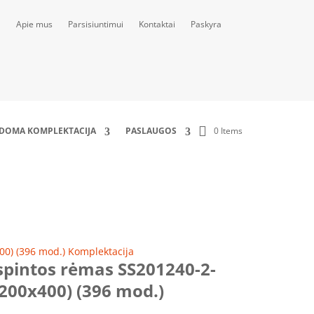
Apie mus
Parsisiuntimui
Kontaktai
Paskyra
0 Items
LDOMA KOMPLEKTACIJA
PASLAUGOS
96 mod.) Komplektacija
00) (396 mod.) Komplektacija
spintos rėmas SS201240-2-
200x400) (396 mod.)