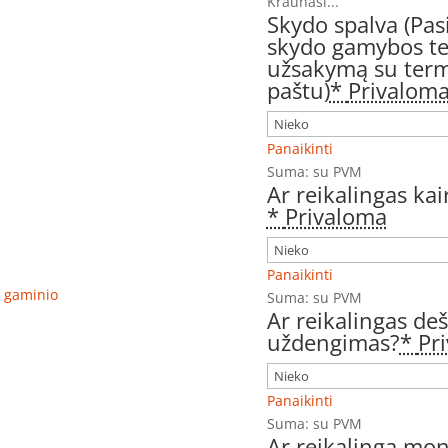
Kraunasi...
Skydo spalva (Pas
skydo gamybos ter
užsakymą su term
paštu)
*
Privalom
Panaikinti
Suma:
su PVM
Ar reikalingas ka
*
Privaloma
Panaikinti
ro gaminio
Suma:
su PVM
Ar reikalingas de
uždengimas?
*
Pr
Panaikinti
Suma:
su PVM
Ar reikalinga mo