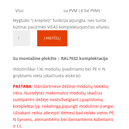
Viso:
su PVM
(
€ be PVM)
Mygtuko "Į krepšelį" funkcija atjungta, nes turite
būtinai pasirinkti VISAS komplektuojančias eilutes.
produkto
Į KREPŠELĮ
kiekis:
Skirstomoji
dėžutė
Su montažine plokšte
|
RAL7032 komplektacija
SD100830-
1S-
Vidutiniškai 136 modulių (įvadiniams bei PE ir N
136
gnybtams vieta įskaičiuota atskirai)
(136mod.)
PASTABA:
Standartinėse dėžėse modulių laikiklių
(1000x800x300)
nėra. Nurodytas maksimalus modulių skaičius
Komplektacija
sutelpantis dėžėje neatsižvelgiant į papildomą
komplektaciją, reikalingą pajungti modulinei įrangai.
Užsakant reikia atkreipti dėmesį kad reikės vietos PE,
N šynoms, ateinantiems bei išeinantiems kabeliams
ir t.t.