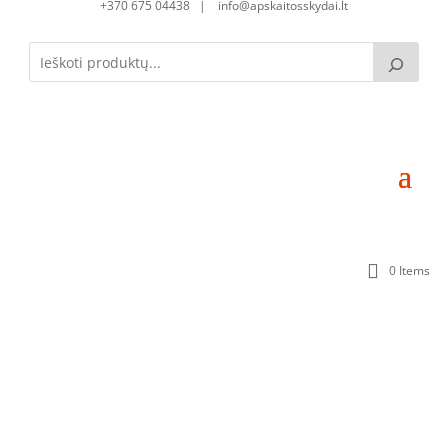
+370 675 04438 | info@apskaitosskydai.lt
0 Items
Skirstomoji dėžutė SD100830-1S-136 (136mod.)
(1000x800x300) Komplektacija