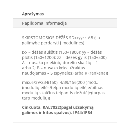
Aprašymas
Papildoma informacija
SKIRSTOMOSIOS DĖŽĖS SDxxyyzz-AB (su
galimybe perdaryti į modulines)
(xx – dėžės aukštis (150÷1800); yy – dėžės
plotis (150÷1200); zz – dėžės gylis (150÷500);
A – nusako priekinių durelių skaičių – 1
arba 2; B – nusako koks užraktas
naudojamas – S (spynelės) arba R (rankena))
max.6/39/234(150); 4/39/156(200-)mod.,
(modulių eilės/telpa modulių eilėje/pilnas
modulių skaičius telpantis dėžutėje(tarpas
tarp modulių))
Cinkuota, RAL7032(pagal užsakymą
galimos ir kitos spalvos), IP44/IP54