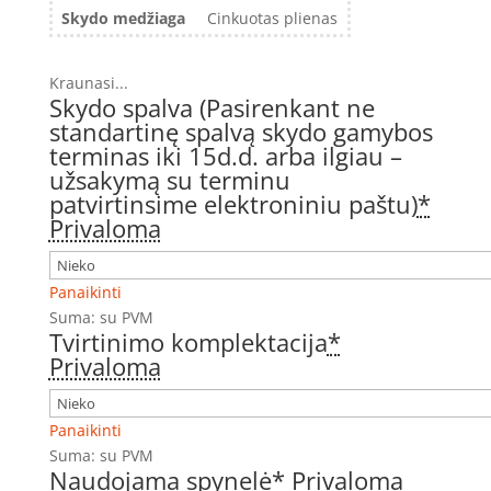
Skydo medžiaga
Cinkuotas plienas
Kraunasi...
Skydo spalva (Pasirenkant ne
standartinę spalvą skydo gamybos
terminas iki 15d.d. arba ilgiau –
užsakymą su terminu
patvirtinsime elektroniniu paštu)
*
Privaloma
Panaikinti
Suma:
su PVM
Tvirtinimo komplektacija
*
Privaloma
Panaikinti
Suma:
su PVM
Naudojama spynelė
*
Privaloma