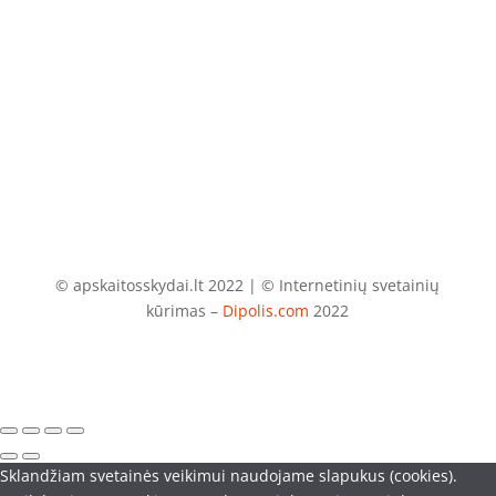
El. paštas
info@apskaitosskydai.lt
© apskaitosskydai.lt 2022 | © Internetinių svetainių
kūrimas –
Dipolis.com
2022
Sklandžiam svetainės veikimui naudojame slapukus (cookies).