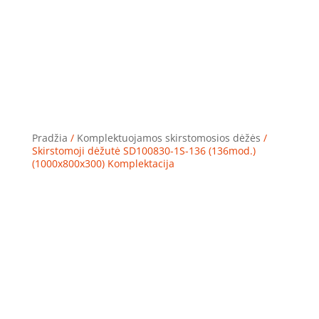
Pradžia
/
Komplektuojamos skirstomosios dėžės
/
Skirstomoji dėžutė SD100830-1S-136 (136mod.)
(1000x800x300) Komplektacija