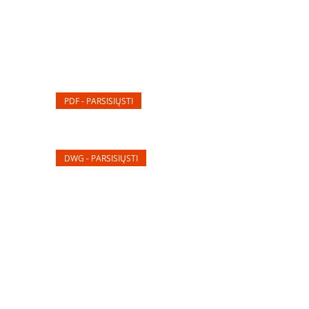
PDF - PARSISIŲSTI
DWG - PARSISIŲSTI
Elektros apskaitos, tranzitinių, jėgos, automatikos ir