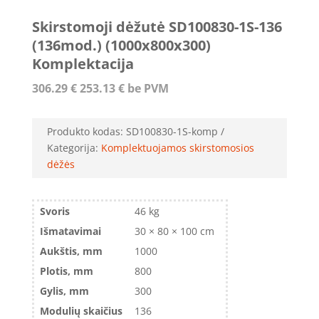
Skirstomoji dėžutė SD100830-1S-136
(136mod.) (1000x800x300)
Komplektacija
306.29
€
253.13
€
be PVM
Produkto kodas:
SD100830-1S-komp
Kategorija:
Komplektuojamos skirstomosios
dėžės
Svoris
46 kg
Išmatavimai
30 × 80 × 100 cm
Aukštis, mm
1000
Plotis, mm
800
Gylis, mm
300
Modulių skaičius
136