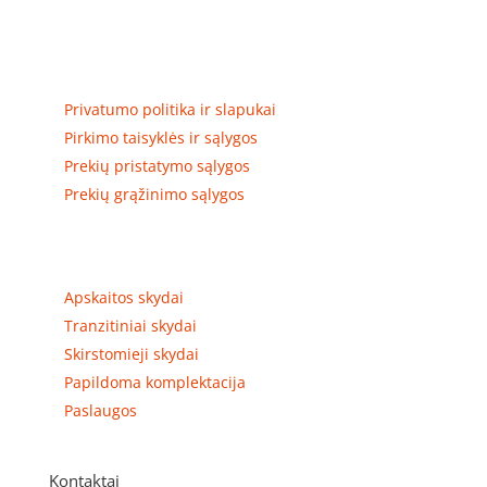
skirstomųjų skydų gamyba ir surinkimas
Privatumas, prekių pristatymas
Privatumo politika ir slapukai
Pirkimo taisyklės ir sąlygos
Prekių pristatymo sąlygos
Prekių grąžinimo sąlygos
Prekių kategorijos
Apskaitos skydai
Tranzitiniai skydai
Skirstomieji skydai
Papildoma komplektacija
Paslaugos
Kontaktai