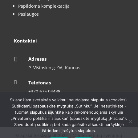
Papildoma komplektacija
Paslaugos
Kontaktai

Adresas
P. Višinskio g. 9A, Kaunas

Telefonas
+370 675 04438
Sklandžiam svetainės veikimui naudojame slapukus (cookies).

El. paštas
Sutikdami, paspauskite mygtuką „Sutinku“. Jei nesutinkate -
tuomet slapukus išjunkite kaip rekomenduojama skyriuje
info@apskaitosskydai.lt
„Privatumo politika ir slapukai“ (spauskite mygtuką „Plačiau“).
Savo duotą sutikimą bet kada galėsite atšaukti naršyklėje
ištrindami įrašytus slapukus.
© apskaitosskydai.lt 2022 | © Internetinių svetainių