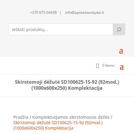
+370 675 04438 | info@apskaitosskydai.lt
0 Items
Skirstomoji dėžutė SD100625-1S-92 (92mod.)
(1000x600x250) Komplektacija
Pradžia
/
Komplektuojamos skirstomosios dėžės
/
Skirstomoji dėžutė SD100625-1S-92 (92mod.)
(1000x600x250) Komplektacija