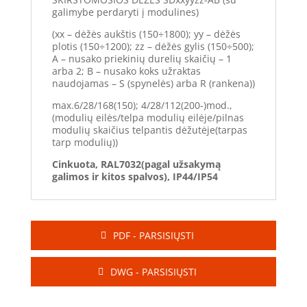
galimybe perdaryti į modulines)
(xx – dėžės aukštis (150÷1800); yy – dėžės
plotis (150÷1200); zz – dėžės gylis (150÷500);
A – nusako priekinių durelių skaičių – 1
arba 2; B – nusako koks užraktas
naudojamas – S (spynelės) arba R (rankena))
max.6/28/168(150); 4/28/112(200-)mod.,
(modulių eilės/telpa modulių eilėje/pilnas
modulių skaičius telpantis dėžutėje(tarpas
tarp modulių))
Cinkuota, RAL7032(pagal užsakymą
galimos ir kitos spalvos), IP44/IP54
PDF - PARSISIŲSTI
DWG - PARSISIŲSTI