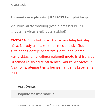
Kraunasi...
Su montažine plokšte
|
RAL7032 komplektacija
Vidutiniškai 92 modulių (įvadiniams bei PE ir N
gnybtams vieta įskaičiuota atskirai)
PASTABA:
Standartinėse dėžėse modulių laikiklių
nėra. Nurodytas maksimalus modulių skaičius
sutelpantis dėžėje neatsižvelgiant į papildomą
komplektaciją, reikalingą pajungti modulinei įrangai.
Užsakant reikia atkreipti dėmesį kad reikės vietos PE,
N šynoms, ateinantiems bei išeinantiems kabeliams
ir t.t.
Aprašymas
Papildoma informacija
SKIRSTOMOSIOS DĖŽĖS SDxxyyzz-AB (su