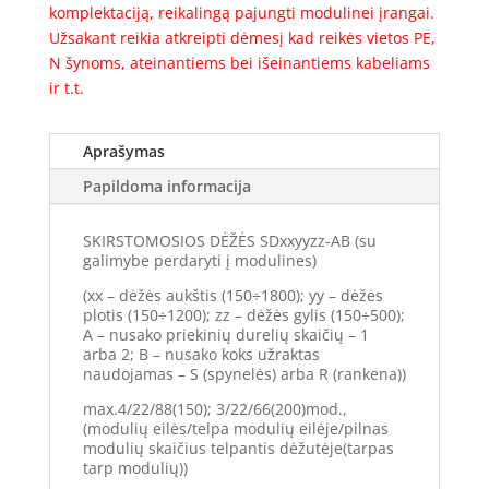
komplektaciją, reikalingą pajungti modulinei įrangai.
Užsakant reikia atkreipti dėmesį kad reikės vietos PE,
N šynoms, ateinantiems bei išeinantiems kabeliams
ir t.t.
Aprašymas
Papildoma informacija
SKIRSTOMOSIOS DĖŽĖS SDxxyyzz-AB (su
galimybe perdaryti į modulines)
(xx – dėžės aukštis (150÷1800); yy – dėžės
plotis (150÷1200); zz – dėžės gylis (150÷500);
A – nusako priekinių durelių skaičių – 1
arba 2; B – nusako koks užraktas
naudojamas – S (spynelės) arba R (rankena))
max.4/22/88(150); 3/22/66(200)mod.,
(modulių eilės/telpa modulių eilėje/pilnas
modulių skaičius telpantis dėžutėje(tarpas
tarp modulių))