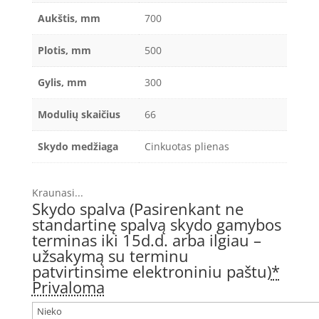
Aukštis, mm
700
Plotis, mm
500
Gylis, mm
300
Modulių skaičius
66
Skydo medžiaga
Cinkuotas plienas
Kraunasi...
Skydo spalva (Pasirenkant ne
standartinę spalvą skydo gamybos
terminas iki 15d.d. arba ilgiau –
užsakymą su terminu
patvirtinsime elektroniniu paštu)
*
Privaloma