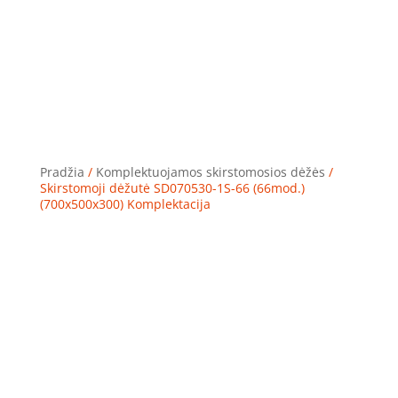
Pradžia
/
Komplektuojamos skirstomosios dėžės
/
Skirstomoji dėžutė SD070530-1S-66 (66mod.)
(700x500x300) Komplektacija