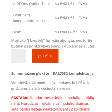
Add-Ons Option Total:
su PVM
(
€ be PVM)
Pasirinktų
su PVM
(
€ be PVM)
komponentų suma:
Viso:
su PVM
(
€ be PVM)
Mygtuko "Į krepšelį" funkcija atjungta, nes turite
būtinai pasirinkti VISAS komplektuojančias eilutes.
produkto
Į KREPŠELĮ
kiekis:
Skirstomoji
dėžutė
Su montažine plokšte
|
RAL7032 komplektacija
SD070530-
1S-
Vidutiniškai 66 modulių (įvadiniams bei PE ir N
66
gnybtams vieta įskaičiuota atskirai)
(66mod.)
PASTABA:
Standartinėse dėžėse modulių laikiklių
(700x500x300)
nėra. Nurodytas maksimalus modulių skaičius
Komplektacija
sutelpantis dėžėje neatsižvelgiant į papildomą