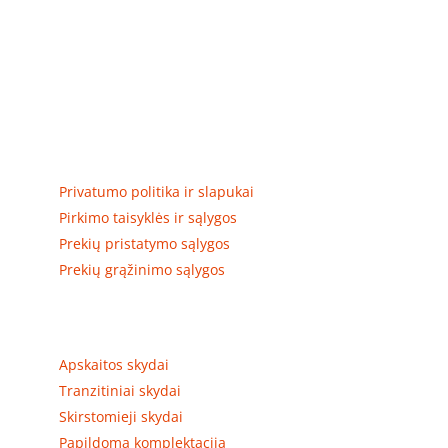
Elektros apskaitos, tranzitinių, jėgos, automatikos ir
skirstomųjų skydų gamyba ir surinkimas
Privatumas, prekių pristatymas
Privatumo politika ir slapukai
Pirkimo taisyklės ir sąlygos
Prekių pristatymo sąlygos
Prekių grąžinimo sąlygos
Prekių kategorijos
Apskaitos skydai
Tranzitiniai skydai
Skirstomieji skydai
Papildoma komplektacija