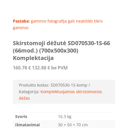
Pastaba:
gaminio fotografija gali neatitikti tikro
gaminio
Skirstomoji dėžutė SD070530-1S-66
(66mod.) (700x500x300)
Komplektacija
160.78
€
132.88
€
be PVM
Produkto kodas:
SD070530-1S-komp
Kategorija:
Komplektuojamos skirstomosios
dėžės
Svoris
16.3 kg
Išmatavimai
30 × 50 × 70 cm