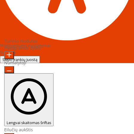
Turinio moduliai
Prieinamumo nustatymai
Piktogramos dydis
Sukurta
OneTap
Slėpti įrankių juostą
Numatytoji
Lengvai skaitomas šriftas
Eilučių aukštis