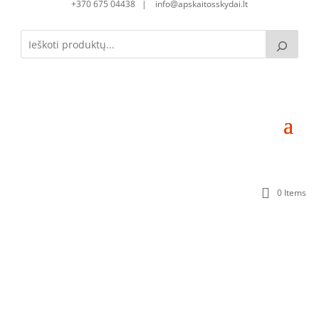
+370 675 04438 | info@apskaitosskydai.lt
0 Items
Skirstomoji dėžutė SD070530-1S-66 (66mod.)
(700x500x300) Komplektacija