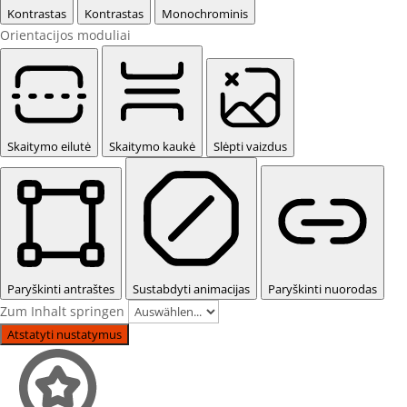
Kontrastas
Kontrastas
Monochrominis
Orientacijos moduliai
Skaitymo eilutė
Skaitymo kaukė
Slėpti vaizdus
Paryškinti antraštes
Sustabdyti animacijas
Paryškinti nuorodas
Zum Inhalt springen
Atstatyti nustatymus