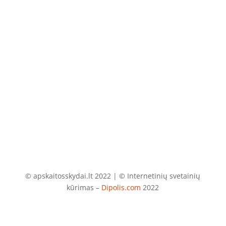
El. paštas
info@apskaitosskydai.lt
© apskaitosskydai.lt 2022 | © Internetinių svetainių
kūrimas –
Dipolis.com
2022