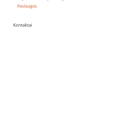
Paslaugos
Kontaktai
Adresas
P. Višinskio g. 9A, Kaunas
Telefonas
+370 675 04438