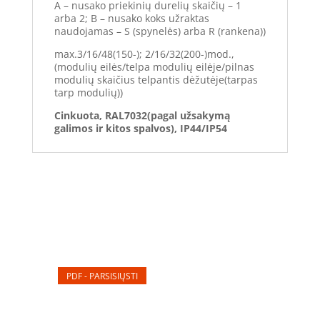
A – nusako priekinių durelių skaičių – 1
arba 2; B – nusako koks užraktas
naudojamas – S (spynelės) arba R (rankena))
max.3/16/48(150-); 2/16/32(200-)mod.,
(modulių eilės/telpa modulių eilėje/pilnas
modulių skaičius telpantis dėžutėje(tarpas
tarp modulių))
Cinkuota, RAL7032(pagal užsakymą
galimos ir kitos spalvos), IP44/IP54
PDF - PARSISIŲSTI