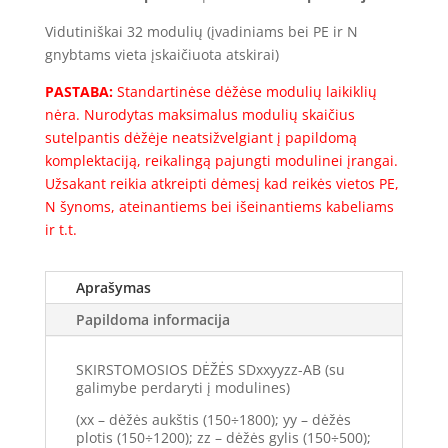
1S-
Vidutiniškai 32 modulių (įvadiniams bei PE ir N
32
gnybtams vieta įskaičiuota atskirai)
(32mod.)
PASTABA:
Standartinėse dėžėse modulių laikiklių
(600x400x200)
nėra. Nurodytas maksimalus modulių skaičius
Komplektacija
sutelpantis dėžėje neatsižvelgiant į papildomą
komplektaciją, reikalingą pajungti modulinei įrangai.
Užsakant reikia atkreipti dėmesį kad reikės vietos PE,
N šynoms, ateinantiems bei išeinantiems kabeliams
ir t.t.
Aprašymas
Papildoma informacija
SKIRSTOMOSIOS DĖŽĖS SDxxyyzz-AB (su
galimybe perdaryti į modulines)
(xx – dėžės aukštis (150÷1800); yy – dėžės
plotis (150÷1200); zz – dėžės gylis (150÷500);