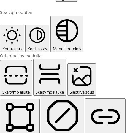
Spalvų moduliai
Kontrastas
Kontrastas
Monochrominis
Orientacijos moduliai
Skaitymo eilutė
Skaitymo kaukė
Slėpti vaizdus