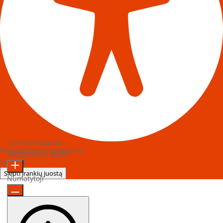
Turinio moduliai
Prieinamumo nustatymai
Piktogramos dydis
Sukurta
OneTap
Slėpti įrankių juostą
Numatytoji