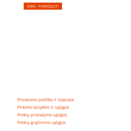
DWG - PARSISIŲSTI
Elektros apskaitos, tranzitinių, jėgos, automatikos ir
skirstomųjų skydų gamyba ir surinkimas
Privatumas, prekių pristatymas
Privatumo politika ir slapukai
Pirkimo taisyklės ir sąlygos
Prekių pristatymo sąlygos
Prekių grąžinimo sąlygos