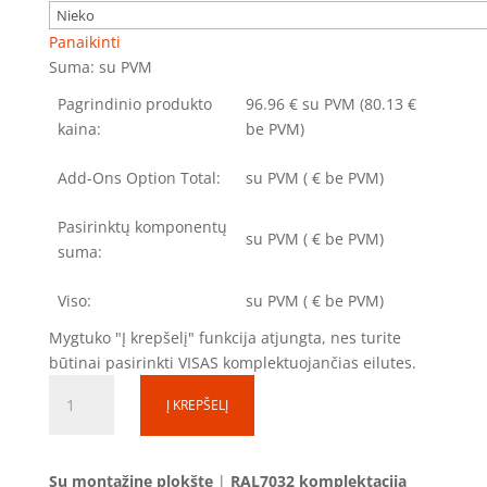
Panaikinti
Suma:
su PVM
Pagrindinio produkto
96.96
€
su PVM
(80.13 €
kaina:
be PVM)
Add-Ons Option Total:
su PVM
(
€ be PVM)
Pasirinktų komponentų
su PVM
(
€ be PVM)
suma:
Viso:
su PVM
(
€ be PVM)
Mygtuko "Į krepšelį" funkcija atjungta, nes turite
būtinai pasirinkti VISAS komplektuojančias eilutes.
produkto
Į KREPŠELĮ
kiekis:
Skirstomoji
dėžutė
Su montažine plokšte
|
RAL7032 komplektacija
SD060420-