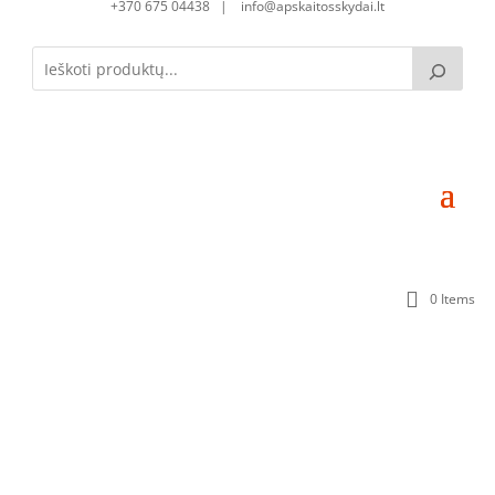
+370 675 04438 | info@apskaitosskydai.lt
0 Items
Skirstomoji dėžutė SD060420-1S-32 (32mod.)
(600x400x200) Komplektacija