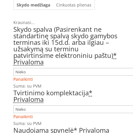
Skydo medžiaga
Cinkuotas plienas
Kraunasi...
Skydo spalva (Pasirenkant ne
standartinę spalvą skydo gamybos
terminas iki 15d.d. arba ilgiau –
užsakymą su terminu
patvirtinsime elektroniniu paštu)
*
Privaloma
Panaikinti
Suma:
su PVM
Tvirtinimo komplektacija
*
Privaloma
Panaikinti
Suma:
su PVM
Naudojama spynelė
*
Privaloma