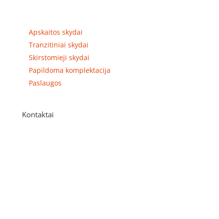
Prekių kategorijos
Apskaitos skydai
Tranzitiniai skydai
Skirstomieji skydai
Papildoma komplektacija
Paslaugos
Kontaktai
Adresas
P. Višinskio g. 9A, Kaunas