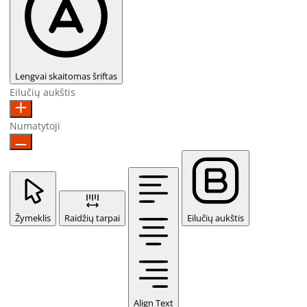
Lengvai skaitomas šriftas
Eilučių aukštis
Numatytoji
Žymeklis
Raidžių tarpai
Eilučių aukštis
Align Text