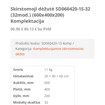
Skirstomoji dėžutė SD060420-1S-32
(32mod.) (600x400x200)
Komplektacija
96.96
€
80.13
€
be PVM
Produkto kodas:
SD060420-1S-komp
Kategorija:
Komplektuojamos skirstomosios
dėžės
Svoris
11 kg
Išmatavimai
20 × 40 × 60 cm
Aukštis, mm
600
Plotis, mm
400
Gylis, mm
200
Modulių skaičius
32