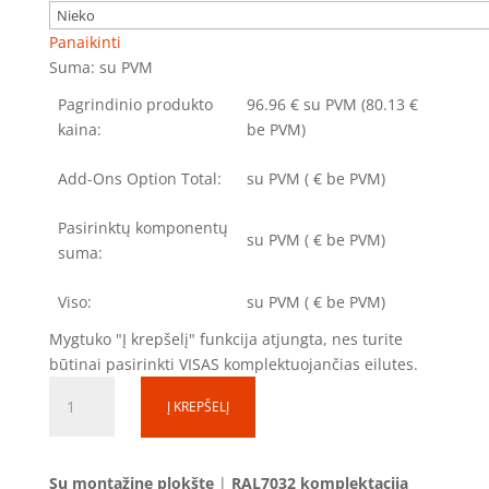
Panaikinti
Suma:
su PVM
Pagrindinio produkto
96.96
€
su PVM
(80.13 €
kaina:
be PVM)
Add-Ons Option Total:
su PVM
(
€ be PVM)
Pasirinktų komponentų
su PVM
(
€ be PVM)
suma:
Viso:
su PVM
(
€ be PVM)
Mygtuko "Į krepšelį" funkcija atjungta, nes turite
būtinai pasirinkti VISAS komplektuojančias eilutes.
produkto
Į KREPŠELĮ
kiekis:
Skirstomoji
dėžutė
Su montažine plokšte
|
RAL7032 komplektacija
SD060415-