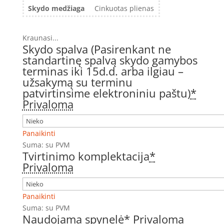
Skydo medžiaga
Cinkuotas plienas
Kraunasi...
Skydo spalva (Pasirenkant ne
standartinę spalvą skydo gamybos
terminas iki 15d.d. arba ilgiau –
užsakymą su terminu
patvirtinsime elektroniniu paštu)
*
Privaloma
Panaikinti
Suma:
su PVM
Tvirtinimo komplektacija
*
Privaloma
Panaikinti
Suma:
su PVM
Naudojama spynelė
*
Privaloma