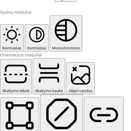
Spalvų moduliai
Kontrastas
Kontrastas
Monochrominis
Orientacijos moduliai
Skaitymo eilutė
Skaitymo kaukė
Slėpti vaizdus