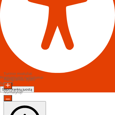
Turinio moduliai
Prieinamumo nustatymai
Piktogramos dydis
Sukurta
OneTap
Slėpti įrankių juostą
Numatytoji