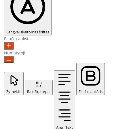
Lengvai skaitomas šriftas
Eilučių aukštis
Numatytoji
Žymeklis
Raidžių tarpai
Eilučių aukštis
Align Text