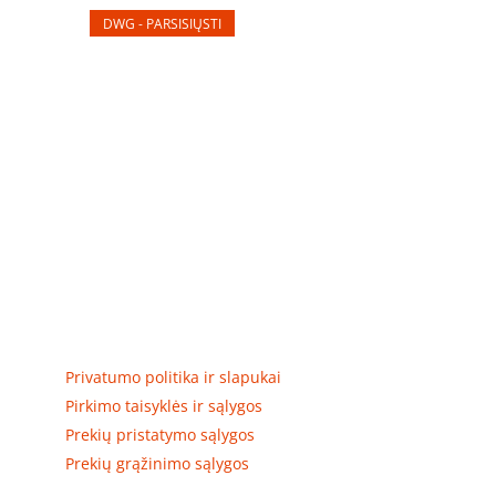
DWG - PARSISIŲSTI
Elektros apskaitos, tranzitinių, jėgos, automatikos ir
skirstomųjų skydų gamyba ir surinkimas
Privatumas, prekių pristatymas
Privatumo politika ir slapukai
Pirkimo taisyklės ir sąlygos
Prekių pristatymo sąlygos
Prekių grąžinimo sąlygos