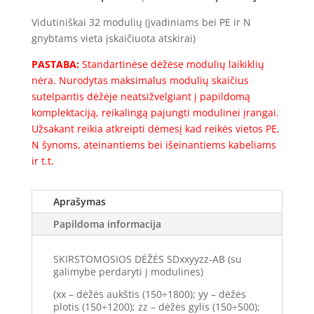
1S-
Vidutiniškai 32 modulių (įvadiniams bei PE ir N
32
gnybtams vieta įskaičiuota atskirai)
(32mod.)
PASTABA:
Standartinėse dėžėse modulių laikiklių
(600x400x150)
nėra. Nurodytas maksimalus modulių skaičius
Komplektacija
sutelpantis dėžėje neatsižvelgiant į papildomą
komplektaciją, reikalingą pajungti modulinei įrangai.
Užsakant reikia atkreipti dėmesį kad reikės vietos PE,
N šynoms, ateinantiems bei išeinantiems kabeliams
ir t.t.
Aprašymas
Papildoma informacija
SKIRSTOMOSIOS DĖŽĖS SDxxyyzz-AB (su
galimybe perdaryti į modulines)
(xx – dėžės aukštis (150÷1800); yy – dėžės
plotis (150÷1200); zz – dėžės gylis (150÷500);