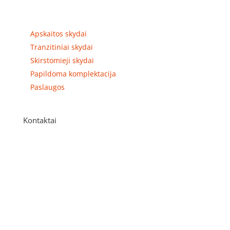
Prekių kategorijos
Apskaitos skydai
Tranzitiniai skydai
Skirstomieji skydai
Papildoma komplektacija
Paslaugos
Kontaktai
Adresas
P. Višinskio g. 9A, Kaunas