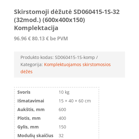
Skirstomoji dėžutė SD060415-1S-32
(32mod.) (600x400x150)
Komplektacija
96.96
€
80.13
€
be PVM
Produkto kodas:
SD060415-1S-komp
Kategorija:
Komplektuojamos skirstomosios
dėžės
Svoris
10 kg
Išmatavimai
15 × 40 × 60 cm
Aukštis, mm
600
Plotis, mm
400
Gylis, mm
150
Modulių skaičius
32