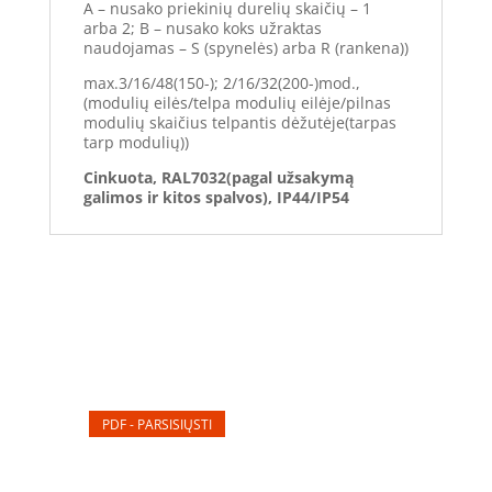
A – nusako priekinių durelių skaičių – 1
arba 2; B – nusako koks užraktas
naudojamas – S (spynelės) arba R (rankena))
max.3/16/48(150-); 2/16/32(200-)mod.,
(modulių eilės/telpa modulių eilėje/pilnas
modulių skaičius telpantis dėžutėje(tarpas
tarp modulių))
Cinkuota, RAL7032(pagal užsakymą
galimos ir kitos spalvos), IP44/IP54
PDF - PARSISIŲSTI