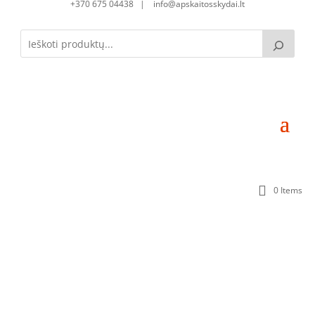
+370 675 04438 | info@apskaitosskydai.lt
0 Items
Skirstomoji dėžutė SD060415-1S-32 (32mod.)
(600x400x150) Komplektacija