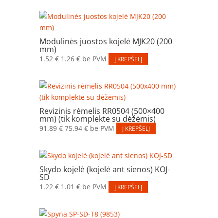
Modulinės juostos kojelė MJK20 (200
mm)
1.52
€
1.26
€
be PVM
Į KREPŠELĮ
Revizinis rėmelis RR0504 (500×400
mm) (tik komplekte su dėžėmis)
91.89
€
75.94
€
be PVM
Į KREPŠELĮ
Skydo kojelė (kojelė ant sienos) KOJ-
SD
1.22
€
1.01
€
be PVM
Į KREPŠELĮ