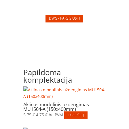
DWG - PARSISIŲSTI
Papildoma
komplektacija
Aklinas modulinis uždengimas
MU1504-A (150x400mm)
5.75
€
4.75
€
be PVM
Į KREPŠELĮ