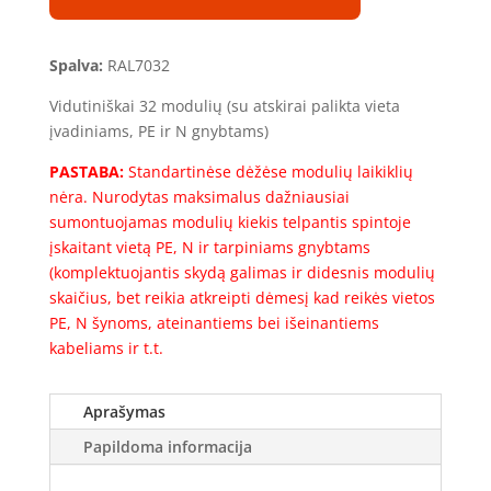
1S-
32
(32mod.)
Spalva:
RAL7032
(500x400x200)
Vidutiniškai 32 modulių (su atskirai palikta vieta
įvadiniams, PE ir N gnybtams)
PASTABA:
Standartinėse dėžėse modulių laikiklių
nėra. Nurodytas maksimalus dažniausiai
sumontuojamas modulių kiekis telpantis spintoje
įskaitant vietą PE, N ir tarpiniams gnybtams
(komplektuojantis skydą galimas ir didesnis modulių
skaičius, bet reikia atkreipti dėmesį kad reikės vietos
PE, N šynoms, ateinantiems bei išeinantiems
kabeliams ir t.t.
Aprašymas
Papildoma informacija