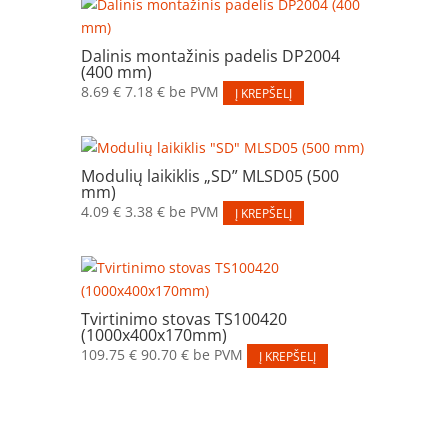
Dalinis montažinis padelis DP2004
(400 mm)
8.69
€
7.18
€
be PVM
Į KREPŠELĮ
Modulių laikiklis „SD” MLSD05 (500
mm)
4.09
€
3.38
€
be PVM
Į KREPŠELĮ
Tvirtinimo stovas TS100420
(1000x400x170mm)
109.75
€
90.70
€
be PVM
Į KREPŠELĮ