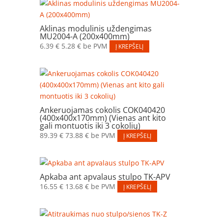
Aklinas modulinis uždengimas
MU2004-A (200x400mm)
6.39
€
5.28
€
be PVM
Į KREPŠELĮ
Ankeruojamas cokolis COK040420
(400x400x170mm) (Vienas ant kito
gali montuotis iki 3 cokolių)
89.39
€
73.88
€
be PVM
Į KREPŠELĮ
Apkaba ant apvalaus stulpo TK-APV
16.55
€
13.68
€
be PVM
Į KREPŠELĮ