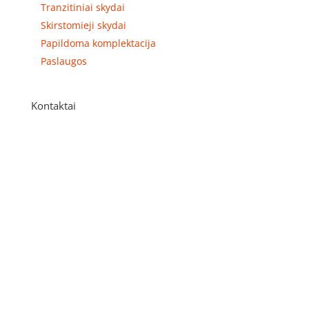
Tranzitiniai skydai
Skirstomieji skydai
Papildoma komplektacija
Paslaugos
Kontaktai
Adresas
P. Višinskio g. 9A, Kaunas