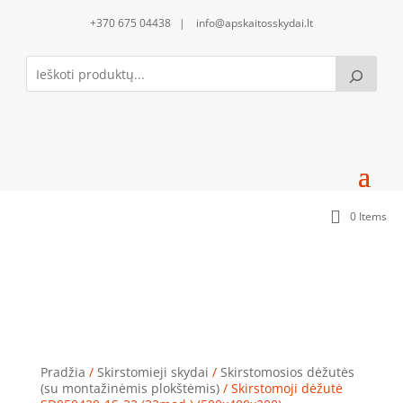
+370 675 04438 | info@apskaitosskydai.lt
0 Items
Skirstomoji dėžutė SD050420-1S-32 (32mod.)
(500x400x200)
Pradžia
/
Skirstomieji skydai
/
Skirstomosios dėžutės
(su montažinėmis plokštėmis)
/ Skirstomoji dėžutė