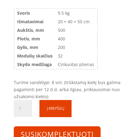
Svoris
9.5 kg
Išmatavimai
20 × 40 × 50 cm
Aukštis, mm
500
Plotis, mm
400
Gylis, mm
200
Modulių skaičius
32
Skydo medžiaga
Cinkuotas plienas
Turime sandėlyje: 8 vnt. (trūkstamą kiekį bus galima
pagaminti per 12 d.d. arba ilgiau, priklausomai nuo
užsakomo kiekio)
produkto
Į KREPŠELĮ
kiekis:
Skirstomoji
dėžutė
SD050420-
SUSIKOMPLEKTUOTI