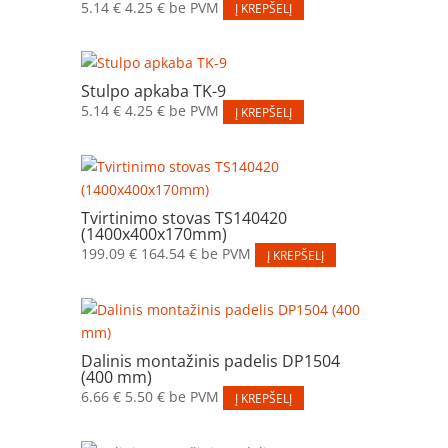
5.14
€
4.25
€
be PVM
Į KREPŠELĮ
Stulpo apkaba TK-9
5.14
€
4.25
€
be PVM
Į KREPŠELĮ
Tvirtinimo stovas TS140420
(1400x400x170mm)
199.09
€
164.54
€
be PVM
Į KREPŠELĮ
Dalinis montažinis padelis DP1504
(400 mm)
6.66
€
5.50
€
be PVM
Į KREPŠELĮ