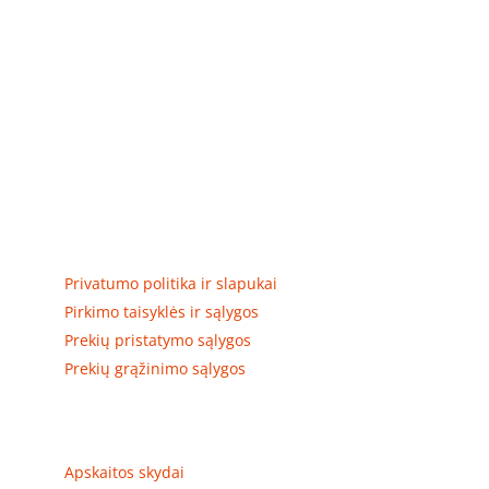
Elektros apskaitos, tranzitinių, jėgos, automatikos ir
skirstomųjų skydų gamyba ir surinkimas
Privatumas, prekių pristatymas
Privatumo politika ir slapukai
Pirkimo taisyklės ir sąlygos
Prekių pristatymo sąlygos
Prekių grąžinimo sąlygos
Prekių kategorijos
Apskaitos skydai