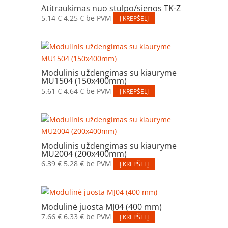
Atitraukimas nuo stulpo/sienos TK-Z
5.14
€
4.25
€
be PVM
Į KREPŠELĮ
Modulinis uždengimas su kiauryme
MU1504 (150x400mm)
5.61
€
4.64
€
be PVM
Į KREPŠELĮ
Modulinis uždengimas su kiauryme
MU2004 (200x400mm)
6.39
€
5.28
€
be PVM
Į KREPŠELĮ
Modulinė juosta MJ04 (400 mm)
7.66
€
6.33
€
be PVM
Į KREPŠELĮ