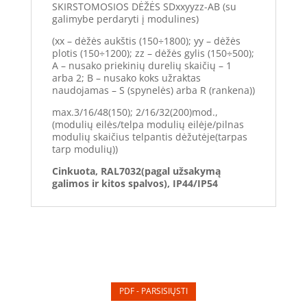
SKIRSTOMOSIOS DĖŽĖS SDxxyyzz-AB (su
galimybe perdaryti į modulines)
(xx – dėžės aukštis (150÷1800); yy – dėžės
plotis (150÷1200); zz – dėžės gylis (150÷500);
A – nusako priekinių durelių skaičių – 1
arba 2; B – nusako koks užraktas
naudojamas – S (spynelės) arba R (rankena))
max.3/16/48(150); 2/16/32(200)mod.,
(modulių eilės/telpa modulių eilėje/pilnas
modulių skaičius telpantis dėžutėje(tarpas
tarp modulių))
Cinkuota, RAL7032(pagal užsakymą
galimos ir kitos spalvos), IP44/IP54
PDF - PARSISIŲSTI