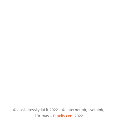
Telefonas
+370 675 04438
El. paštas
info@apskaitosskydai.lt
© apskaitosskydai.lt 2022 | © Internetinių svetainių
kūrimas –
Dipolis.com
2022