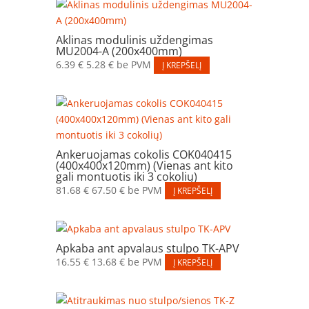
Aklinas modulinis uždengimas
MU2004-A (200x400mm)
6.39
€
5.28
€
be PVM
Į KREPŠELĮ
Ankeruojamas cokolis COK040415
(400x400x120mm) (Vienas ant kito
gali montuotis iki 3 cokolių)
81.68
€
67.50
€
be PVM
Į KREPŠELĮ
Apkaba ant apvalaus stulpo TK-APV
16.55
€
13.68
€
be PVM
Į KREPŠELĮ