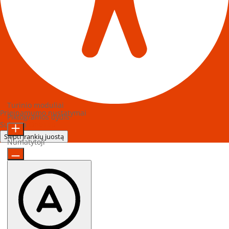
Turinio moduliai
Prieinamumo nustatymai
Piktogramos dydis
Sukurta
OneTap
Slėpti įrankių juostą
Numatytoji