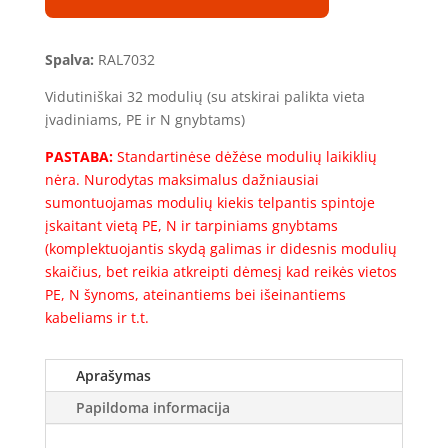
1S-
32
(32mod.)
Spalva:
RAL7032
(500x400x150)
Vidutiniškai 32 modulių (su atskirai palikta vieta
įvadiniams, PE ir N gnybtams)
PASTABA:
Standartinėse dėžėse modulių laikiklių
nėra. Nurodytas maksimalus dažniausiai
sumontuojamas modulių kiekis telpantis spintoje
įskaitant vietą PE, N ir tarpiniams gnybtams
(komplektuojantis skydą galimas ir didesnis modulių
skaičius, bet reikia atkreipti dėmesį kad reikės vietos
PE, N šynoms, ateinantiems bei išeinantiems
kabeliams ir t.t.
Aprašymas
Papildoma informacija