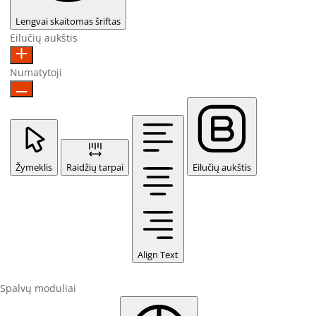
Lengvai skaitomas šriftas
Eilučių aukštis
Numatytoji
Žymeklis
Raidžių tarpai
Eilučių aukštis
Align Text
Spalvų moduliai