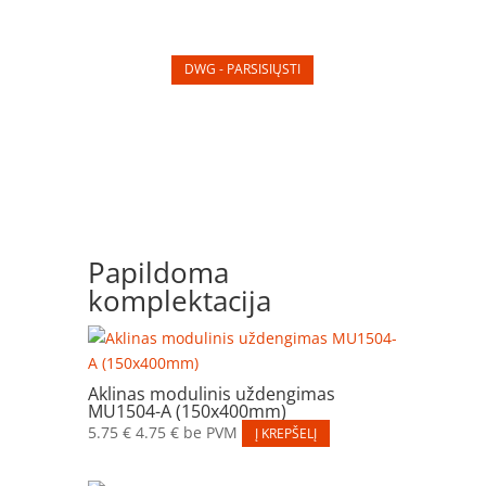
DWG - PARSISIŲSTI
Papildoma
komplektacija
Aklinas modulinis uždengimas
MU1504-A (150x400mm)
5.75
€
4.75
€
be PVM
Į KREPŠELĮ