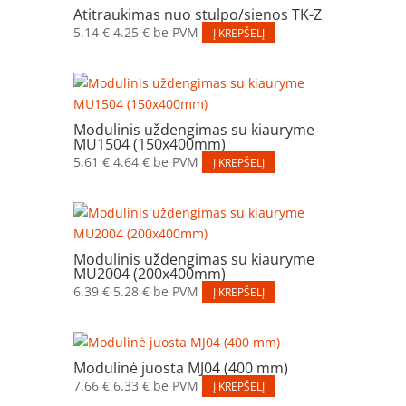
Atitraukimas nuo stulpo/sienos TK-Z
5.14
€
4.25
€
be PVM
Į KREPŠELĮ
Modulinis uždengimas su kiauryme
MU1504 (150x400mm)
5.61
€
4.64
€
be PVM
Į KREPŠELĮ
Modulinis uždengimas su kiauryme
MU2004 (200x400mm)
6.39
€
5.28
€
be PVM
Į KREPŠELĮ
Modulinė juosta MJ04 (400 mm)
7.66
€
6.33
€
be PVM
Į KREPŠELĮ