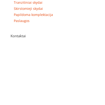
Tranzitiniai skydai
Skirstomieji skydai
Papildoma komplektacija
Paslaugos
Kontaktai
Adresas
P. Višinskio g. 9A, Kaunas