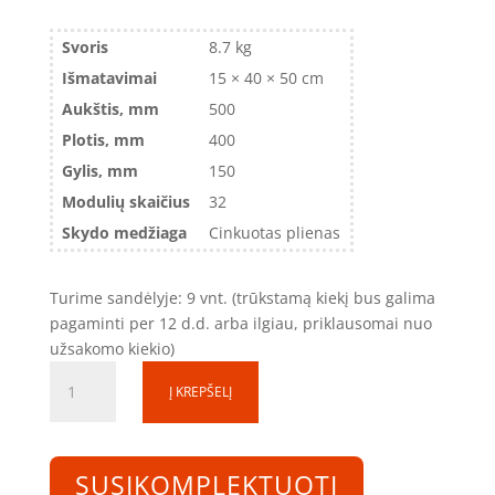
Svoris
8.7 kg
Išmatavimai
15 × 40 × 50 cm
Aukštis, mm
500
Plotis, mm
400
Gylis, mm
150
Modulių skaičius
32
Skydo medžiaga
Cinkuotas plienas
Turime sandėlyje: 9 vnt. (trūkstamą kiekį bus galima
pagaminti per 12 d.d. arba ilgiau, priklausomai nuo
užsakomo kiekio)
produkto
Į KREPŠELĮ
kiekis:
Skirstomoji
dėžutė
SD050415-
SUSIKOMPLEKTUOTI