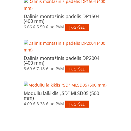
Dalinis montažinis padelis DP1504
(400 mm)
6.66
€
5.50
€
be PVM
Į KREPŠELĮ
Dalinis montažinis padelis DP2004
(400 mm)
8.69
€
7.18
€
be PVM
Į KREPŠELĮ
Modulių laikiklis „SD” MLSD05 (500
mm)
4.09
€
3.38
€
be PVM
Į KREPŠELĮ