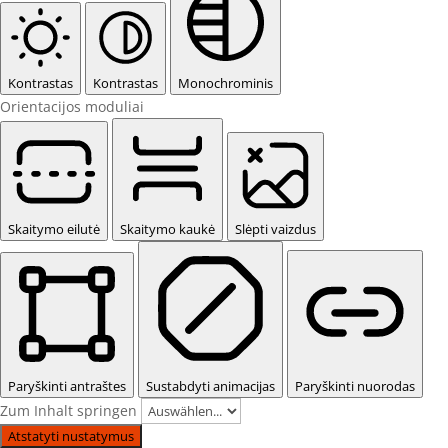
Kontrastas
Kontrastas
Monochrominis
Orientacijos moduliai
Skaitymo eilutė
Skaitymo kaukė
Slėpti vaizdus
Paryškinti antraštes
Sustabdyti animacijas
Paryškinti nuorodas
Zum Inhalt springen
Atstatyti nustatymus