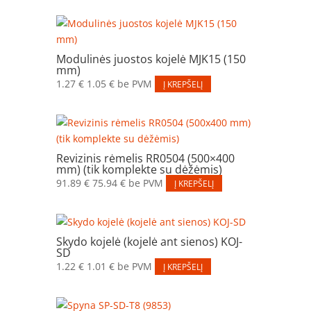
Modulinės juostos kojelė MJK15 (150
mm)
1.27
€
1.05
€
be PVM
Į KREPŠELĮ
Revizinis rėmelis RR0504 (500×400
mm) (tik komplekte su dėžėmis)
91.89
€
75.94
€
be PVM
Į KREPŠELĮ
Skydo kojelė (kojelė ant sienos) KOJ-
SD
1.22
€
1.01
€
be PVM
Į KREPŠELĮ