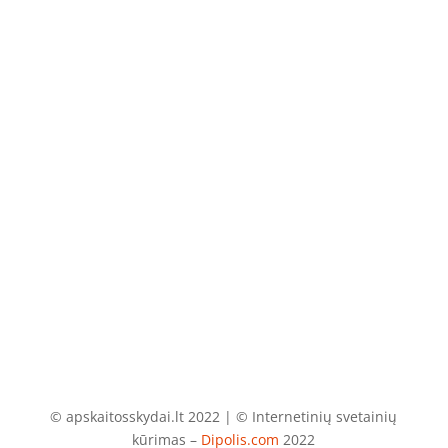
Telefonas
+370 675 04438
El. paštas
info@apskaitosskydai.lt
© apskaitosskydai.lt 2022 | © Internetinių svetainių
kūrimas –
Dipolis.com
2022