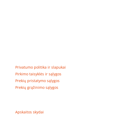
Elektros apskaitos, tranzitinių, jėgos, automatikos ir
skirstomųjų skydų gamyba ir surinkimas
Privatumas, prekių pristatymas
Privatumo politika ir slapukai
Pirkimo taisyklės ir sąlygos
Prekių pristatymo sąlygos
Prekių grąžinimo sąlygos
Prekių kategorijos
Apskaitos skydai