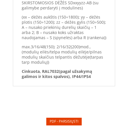
SKIRSTOMOSIOS DĖŽĖS SDxxyyzz-AB (su
galimybe perdaryti į modulines)
(xx – dėžės aukštis (150÷1800); yy – dėžės
plotis (150÷1200); zz – dėžės gylis (150÷500);
A – nusako priekinių durelių skaičių – 1
arba 2; B – nusako koks užraktas
naudojamas – S (spynelės) arba R (rankena))
max.3/16/48(150); 2/16/32(200)mod.,
(modulių eilės/telpa modulių eilėje/pilnas
modulių skaičius telpantis dėžutėje(tarpas
tarp modulių))
Cinkuota, RAL7032(pagal užsakymą
galimos ir kitos spalvos), IP44/IP54
PDF - PARSISIŲSTI