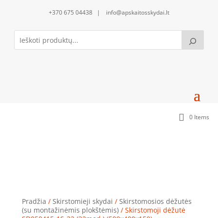
+370 675 04438 | info@apskaitosskydai.lt
0 Items
Skirstomoji dėžutė SD050415-1S-32 (32mod.)
(500x400x150)
Pradžia
/
Skirstomieji skydai
/
Skirstomosios dėžutės
(su montažinėmis plokštėmis)
/ Skirstomoji dėžutė