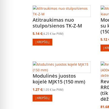
Atitraukimas nuo
Mod
stulpo/sienos TK-Z-M
su 
(1
5.14
€
4.25
€
be PVM
5.12
Į KREPŠELĮ
Į K
Modulinės juostos
Rev
kojelė MJK15 (150 mm)
RR0
1.27
€
1.05
€
be PVM
(ti
dėž
Į KREPŠELĮ
81.6