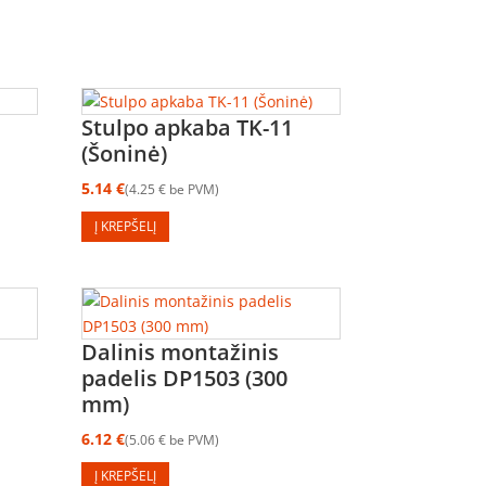
Stulpo apkaba TK-11
(Šoninė)
5.14
€
4.25
€
be PVM
Į KREPŠELĮ
Dalinis montažinis
padelis DP1503 (300
mm)
6.12
€
5.06
€
be PVM
Į KREPŠELĮ