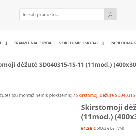
I
TRANZITINIAI SKYDAI
SKIRSTOMIEJI SKYDAI
PAPILDOMA K
omoji dėžutė SD040315-1S-11 (11mod.) (400x3
žutės (su montažinėmis plokštėmis)
/ Skirstomoji dėžutė SD040315
Skirstomoji dė
(11mod.) (400x
61.26
€
50.63
€
be PVM