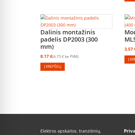
Dalinis montažinis
Mod
padelis DP2003 (300
MLS
mm)
3.57
8.17
€
6.75
€
be PVM
Į K
Į KREPŠELĮ
Priv
Elektros apskaitos, tranzitinių,