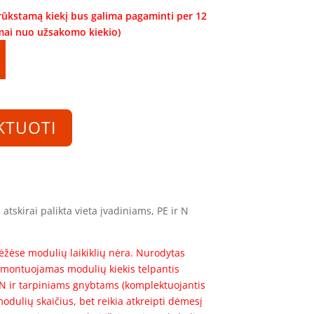
trūkstamą kiekį bus galima pagaminti per 12
omai nuo užsakomo kiekio)
KTUOTI
atskirai palikta vieta įvadiniams, PE ir N
žėse modulių laikiklių nėra. Nurodytas
montuojamas modulių kiekis telpantis
, N ir tarpiniams gnybtams (komplektuojantis
odulių skaičius, bet reikia atkreipti dėmesį