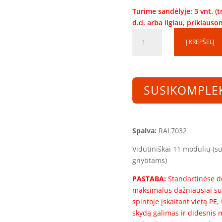
Turime sandėlyje: 3 vnt. (
d.d. arba ilgiau, priklaus
produkto
Į KREPŠELĮ
kiekis:
Skirstomoji
dėžutė
SD040315-
SUSIKOMPLE
1S-
11
(11mod.)
(400x300x150)
Spalva:
RAL7032
Vidutiniškai 11 modulių (su 
gnybtams)
PASTABA:
Standartinėse dė
maksimalus dažniausiai su
spintoje įskaitant vietą PE
skydą galimas ir didesnis m