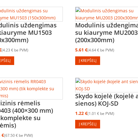
ulinis uždengimas
Modulinis uždengim
kiauryme MU1503
su kiauryme MU2003
50x300mm)
(200x300mm)
€
5.61
€
4.23
€
be PVM
4.64
€
be PVM
REPŠELĮ
Į KREPŠELĮ
Skydo kojelė (kojelė 
izinis rėmelis
sienos) KOJ-SD
403 (400×300 mm)
1.22
€
1.01
€
be PVM
k komplekte su
ėmis)
Į KREPŠELĮ
8
€
67.50
€
be PVM