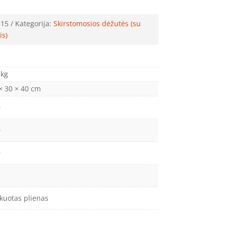
315
Kategorija:
Skirstomosios dėžutės (su
is)
 kg
× 30 × 40 cm
0
0
0
kuotas plienas