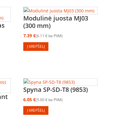
Modulinė juosta MJ03
as
(300 mm)
7.39
€
6.11
€
be PVM
Į KREPŠELĮ
Spyna SP-SD-T8 (9853)
ant
6.05
€
5.00
€
be PVM
Į KREPŠELĮ