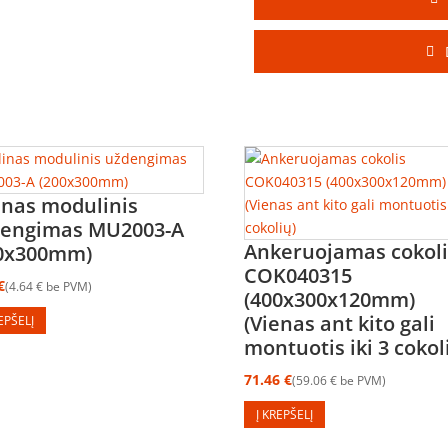
inas modulinis
engimas MU2003-A
Ankeruojamas cokoli
00x300mm)
COK040315
€
4.64
€
be PVM
(400x300x120mm)
(Vienas ant kito gali
REPŠELĮ
montuotis iki 3 cokol
71.46
€
59.06
€
be PVM
Į KREPŠELĮ