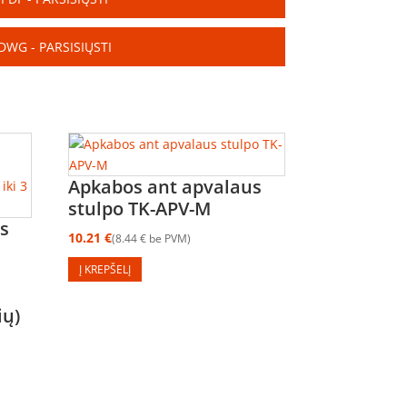
DWG - PARSISIŲSTI
Apkabos ant apvalaus
stulpo TK-APV-M
s
10.21
€
8.44
€
be PVM
Į KREPŠELĮ
ių)