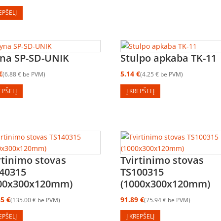
REPŠELĮ
na SP-SD-UNIK
Stulpo apkaba TK-11
€
5.14
€
6.88
€
be PVM
4.25
€
be PVM
REPŠELĮ
Į KREPŠELĮ
rtinimo stovas
Tvirtinimo stovas
40315
TS100315
00x300x120mm)
(1000x300x120mm)
35
€
91.89
€
135.00
€
be PVM
75.94
€
be PVM
REPŠELĮ
Į KREPŠELĮ