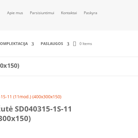
Apie mus
Parsisiuntimui
Kontaktai
Paskyra
0 Items
OMPLEKTACIJA
PASLAUGOS
00x150)
-1S-11 (11mod.) (400x300x150)
žutė SD040315-1S-11
300x150)