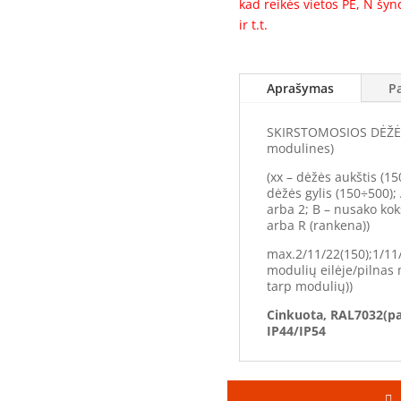
kad reikės vietos PE, N šy
ir t.t.
Aprašymas
P
SKIRSTOMOSIOS DĖŽĖS 
modulines)
(xx – dėžės aukštis (15
dėžės gylis (150÷500);
arba 2; B – nusako ko
arba R (rankena))
max.2/11/22(150);1/11/
modulių eilėje/pilnas 
tarp modulių))
Cinkuota, RAL7032(pa
IP44/IP54