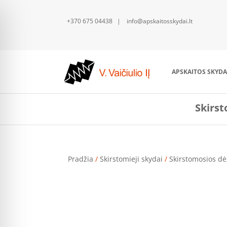
+370 675 04438 | info@apskaitosskydai.lt
APSKAITOS SKYDA
Skirst
Pradžia
/
Skirstomieji skydai
/
Skirstomosios dė