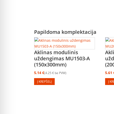
Papildoma komplektacija
Aklinas modulinis
Akl
uždengimas MU1503-A
užd
(150x300mm)
(2
5.14
€
5.61
4.25
€
be PVM
Į KREPŠELĮ
Į K