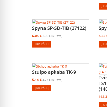
Į K
Spyna SP-SD-TIB (27122)
Spy
6.05
€
8.32
5.00
€
be PVM
Į KREPŠELĮ
Į K
Stulpo apkaba TK-9
Tvi
5.14
€
4.25
€
be PVM
TS1
(14
Į KREPŠELĮ
163.
Į K