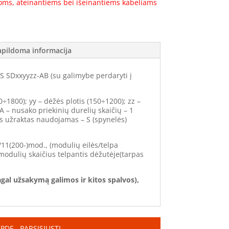
noms, ateinantiems bei išeinantiems kabeliams
apildoma informacija
SDxxyyzz-AB (su galimybe perdaryti į
0÷1800); yy – dėžės plotis (150÷1200); zz –
 A – nusako priekinių durelių skaičių – 1
ks užraktas naudojamas – S (spynelės)
11(200-)mod., (modulių eilės/telpa
modulių skaičius telpantis dėžutėje(tarpas
gal užsakymą galimos ir kitos spalvos),
PDF - PARSISIŲSTI