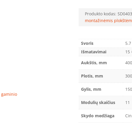
Produkto kodas:
SD040
montažinėmis plokštėm
Svoris
5.7
Išmatavimai
15 
Aukštis, mm
40
Plotis, mm
30
Gylis, mm
15
ro gaminio
Modulių skaičius
11
Skydo medžiaga
Cin