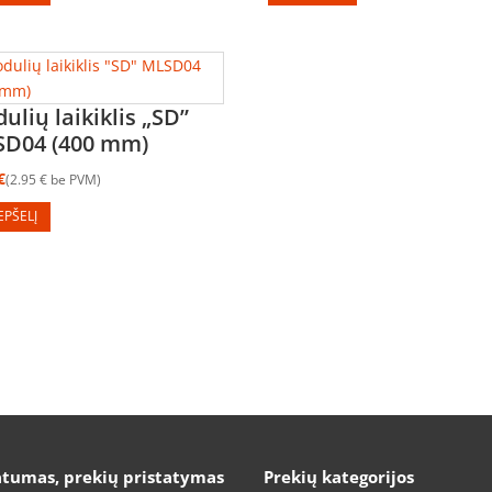
ulių laikiklis „SD”
D04 (400 mm)
€
2.95
€
be PVM
REPŠELĮ
atumas, prekių pristatymas
Prekių kategorijos