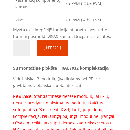
Pasirinktų komponentų
su PVM
(
€ be PVM)
suma:
Viso:
su PVM
(
€ be PVM)
Mygtuko "Į krepšelį" funkcija atjungta, nes turite
būtinai pasirinkti VISAS komplektuojančias eilutes.
produkto
Į KREPŠELĮ
kiekis:
Skirstomoji
dėžutė
Su montažine plokšte
|
RAL7032 komplektacija
SD0250220-
1S-
Vidutiniškai 3 modulių (įvadiniams bei PE ir N
3
gnybtams vieta įskaičiuota atskirai)
(3mod.)
PASTABA:
Standartinėse dėžėse modulių laikiklių
(250x200x200)
nėra. Nurodytas maksimalus modulių skaičius
Komplektacija
sutelpantis dėžėje neatsižvelgiant į papildomą
komplektaciją, reikalingą pajungti modulinei įrangai.
Užsakant reikia atkreipti dėmesį kad reikės vietos PE,
N šynoms, ateinantiems bei išeinantiems kabeliams