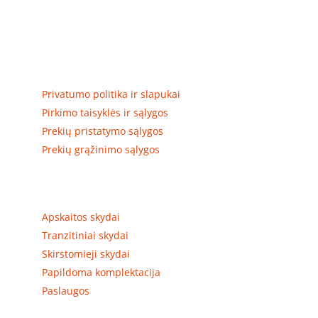
Elektros apskaitos, tranzitinių, jėgos, automatikos ir
skirstomųjų skydų gamyba ir surinkimas
Privatumas, prekių pristatymas
Privatumo politika ir slapukai
Pirkimo taisyklės ir sąlygos
Prekių pristatymo sąlygos
Prekių grąžinimo sąlygos
Prekių kategorijos
Apskaitos skydai
Tranzitiniai skydai
Skirstomieji skydai
Papildoma komplektacija
Paslaugos