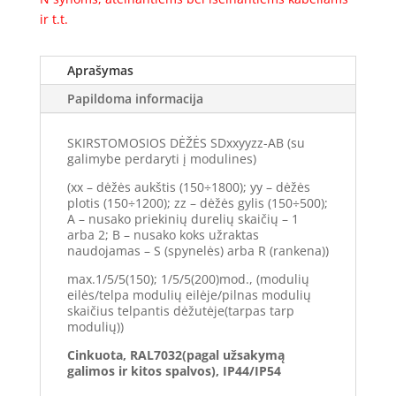
ir t.t.
Aprašymas
Papildoma informacija
SKIRSTOMOSIOS DĖŽĖS SDxxyyzz-AB (su
galimybe perdaryti į modulines)
(xx – dėžės aukštis (150÷1800); yy – dėžės
plotis (150÷1200); zz – dėžės gylis (150÷500);
A – nusako priekinių durelių skaičių – 1
arba 2; B – nusako koks užraktas
naudojamas – S (spynelės) arba R (rankena))
max.1/5/5(150); 1/5/5(200)mod., (modulių
eilės/telpa modulių eilėje/pilnas modulių
skaičius telpantis dėžutėje(tarpas tarp
modulių))
Cinkuota, RAL7032(pagal užsakymą
galimos ir kitos spalvos), IP44/IP54