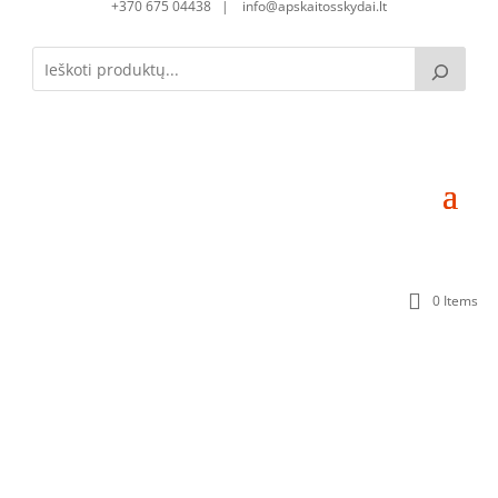
+370 675 04438 | info@apskaitosskydai.lt
0 Items
Skirstomoji dėžutė SD0250220-1S-3 (3mod.)
(250x200x200) Komplektacija