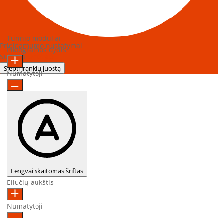
Turinio moduliai
Prieinamumo nustatymai
Piktogramos dydis
Sukurta
OneTap
Slėpti įrankių juostą
Numatytoji
Lengvai skaitomas šriftas
Eilučių aukštis
Numatytoji