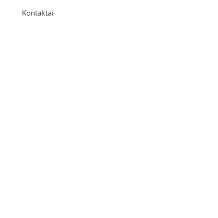
Kontaktai
Adresas
P. Višinskio g. 9A, Kaunas
Telefonas
+370 675 04438