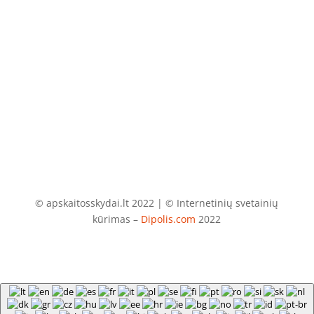
El. paštas
info@apskaitosskydai.lt
© apskaitosskydai.lt 2022 | © Internetinių svetainių
kūrimas –
Dipolis.com
2022