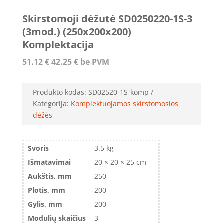
Skirstomoji dėžutė SD0250220-1S-3
(3mod.) (250x200x200)
Komplektacija
51.12
€
42.25
€
be PVM
Produkto kodas:
SD02520-1S-komp
Kategorija:
Komplektuojamos skirstomosios
dėžės
Svoris
3.5 kg
Išmatavimai
20 × 20 × 25 cm
Aukštis, mm
250
Plotis, mm
200
Gylis, mm
200
Modulių skaičius
3