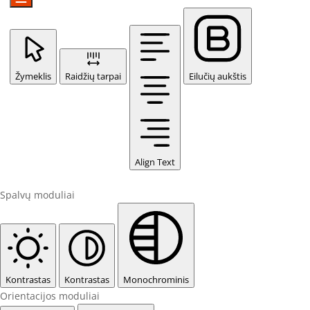
Žymeklis
Raidžių tarpai
Eilučių aukštis
Align Text
Spalvų moduliai
Kontrastas
Kontrastas
Monochrominis
Orientacijos moduliai