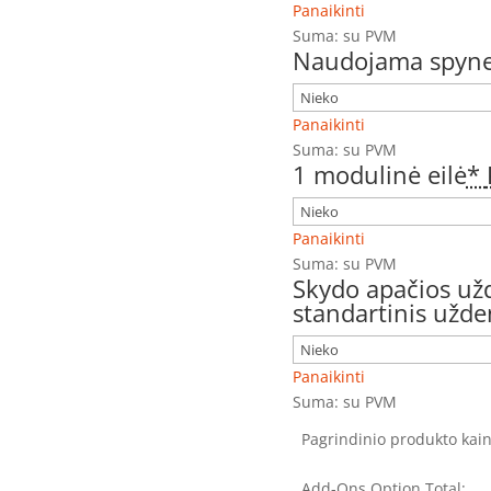
Panaikinti
Suma:
su PVM
Naudojama spyne
Panaikinti
Suma:
su PVM
1 modulinė eilė
*
Panaikinti
Suma:
su PVM
Skydo apačios už
standartinis užd
Panaikinti
Suma:
su PVM
Pagrindinio produkto kain
Add-Ons Option Total: