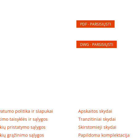
PDF - PARSISIŲSTI
DWG - PARSISIŲSTI
tumas, prekių pristatymas
Prekių kategorijos
vatumo politika ir slapukai
Apskaitos skydai
kimo taisyklės ir sąlygos
Tranzitiniai skydai
kių pristatymo sąlygos
Skirstomieji skydai
kių grąžinimo sąlygos
Papildoma komplektacija