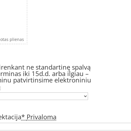
otas plienas
irenkant ne standartinę spalvą
minas iki 15d.d. arba ilgiau –
inu patvirtinsime elektroniniu
a
ktacija
*
Privaloma