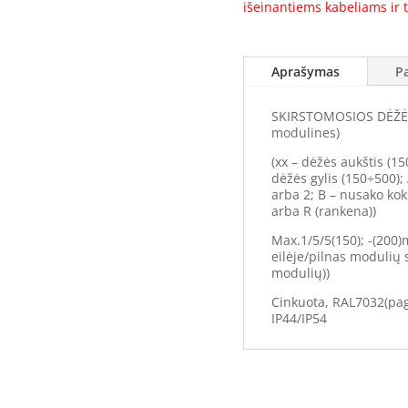
išeinantiems kabeliams ir t
Aprašymas
P
SKIRSTOMOSIOS DĖŽĖS 
modulines)
(xx – dėžės aukštis (15
dėžės gylis (150÷500);
arba 2; B – nusako ko
arba R (rankena))
Max.1/5/5(150); -(200)
eilėje/pilnas modulių 
modulių))
Cinkuota, RAL7032(paga
IP44/IP54