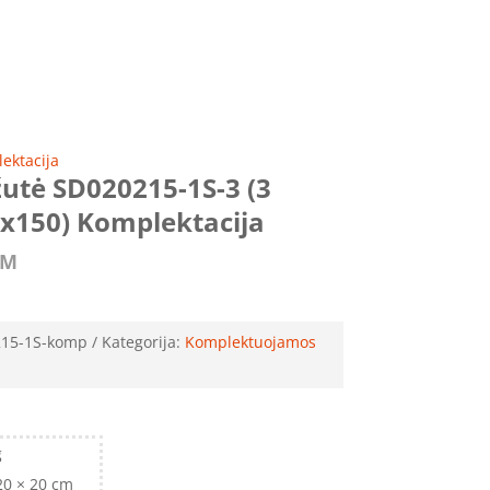
ektacija
žutė SD020215-1S-3 (3
x150) Komplektacija
VM
15-1S-komp
Kategorija:
Komplektuojamos
g
20 × 20 cm