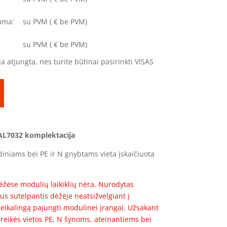
uma:
su PVM
(
€ be PVM)
su PVM
(
€ be PVM)
a atjungta, nes turite būtinai pasirinkti VISAS
AL7032 komplektacija
diniams bei PE ir N gnybtams vieta įskaičiuota
žėse modulių laikiklių nėra. Nurodytas
s sutelpantis dėžėje neatsižvelgiant į
eikalingą pajungti modulinei įrangai. Užsakant
 reikės vietos PE, N šynoms, ateinantiems bei