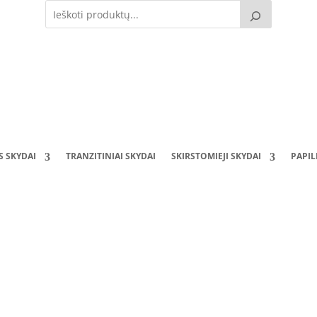
S SKYDAI
TRANZITINIAI SKYDAI
SKIRSTOMIEJI SKYDAI
PAPI
dėžutė SD020215-1S-3 (3 mod.) (200x200x150) 