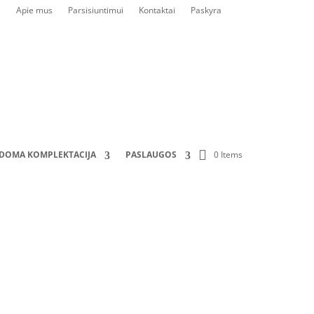
Apie mus
Parsisiuntimui
Kontaktai
Paskyra
0 Items
LDOMA KOMPLEKTACIJA
PASLAUGOS
Komplektacija