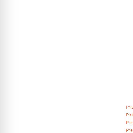
Priva
Elektros apskaitos, tranzitinių,
Pri
jėgos, automatikos ir skirstomųjų
Pir
skydų gamyba ir surinkimas
Pre
Pre