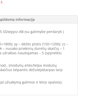
.t.
apildoma informacija
SDxxyyzz-AB (su galimybe perdaryti į
0÷1800); yy – dėžės plotis (150÷1200); zz –
 A – nusako priekinių durelių skaičių – 1
ks užraktas naudojamas – S (spynelės)
mod., (modulių eilės/telpa modulių
skaičius telpantis dėžutėje(tarpas tarp
l užsakymą galimos ir kitos spalvos),