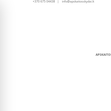
+370 675 04438 | info@apskaitosskydai.lt
APSKAITO
Skirstomoji 