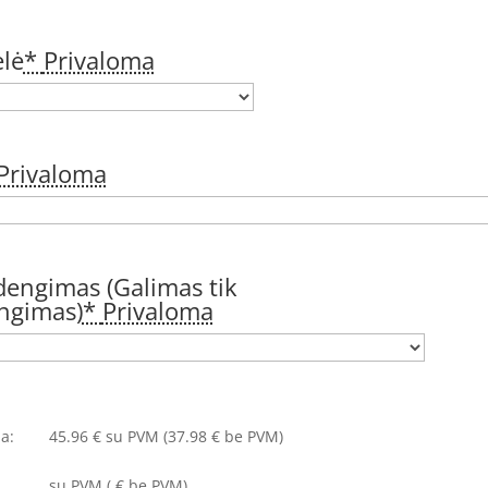
lė
*
Privaloma
Privaloma
dengimas (Galimas tik
engimas)
*
Privaloma
a:
45.96
€
su PVM
(37.98 € be PVM)
su PVM
(
€ be PVM)