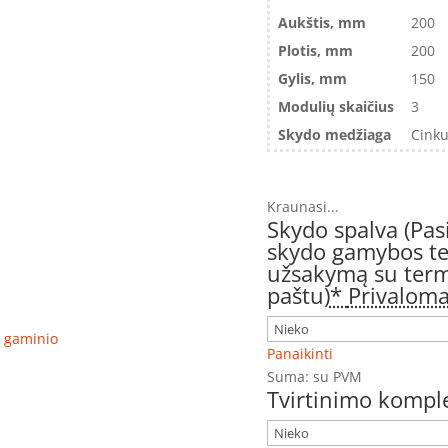
Aukštis, mm
200
Plotis, mm
200
Gylis, mm
150
Modulių skaičius
3
Skydo medžiaga
Cinku
Kraunasi...
Skydo spalva (Pas
skydo gamybos ter
užsakymą su term
paštu)
*
Privalom
ro gaminio
Panaikinti
Suma:
su PVM
Tvirtinimo komple