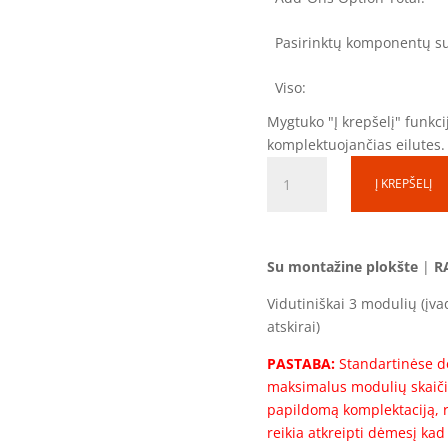
Pasirinktų komponentų s
Viso:
Mygtuko "Į krepšelį" funkcij
komplektuojančias eilutes.
produkto
Į KREPŠELĮ
kiekis:
Skirstomoji
dėžutė
SD020215-
Su montažine plokšte
|
R
1S-
Vidutiniškai 3 modulių (įva
3
atskirai)
(3
mod.)
PASTABA:
Standartinėse dė
(200x200x150)
maksimalus modulių skaičiu
Komplektacija
papildomą komplektaciją, r
reikia atkreipti dėmesį kad