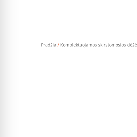
Pradžia
/
Komplektuojamos skirstomosios dėž