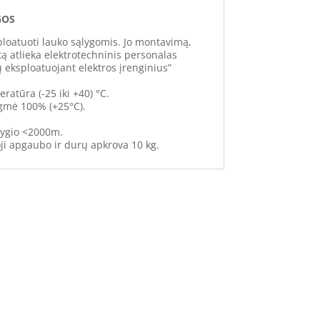
GOS
sploatuoti lauko sąlygomis. Jo montavimą,
ą atlieka elektrotechninis personalas
ų eksploatuojant elektros įrenginius”
ratūra (-25 iki +40) °C.
ėgmė 100% (+25°C).
 lygio <2000m.
noji apgaubo ir durų apkrova 10 kg.