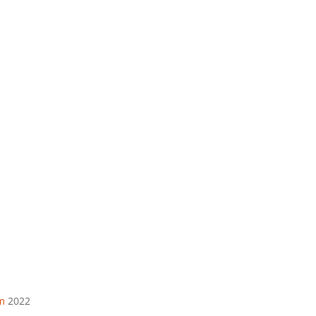
Telefonas
+370 675 04438
El. paštas
info@apskaitosskydai.lt
m
2022