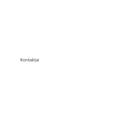
Kontaktai
Adresas
P. Višinskio g. 9A, Kaunas