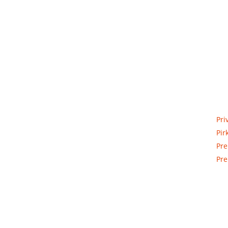
Priva
Elektros apskaitos, tranzitinių,
Pri
jėgos, automatikos ir skirstomųjų
Pir
skydų gamyba ir surinkimas
Pre
Pre