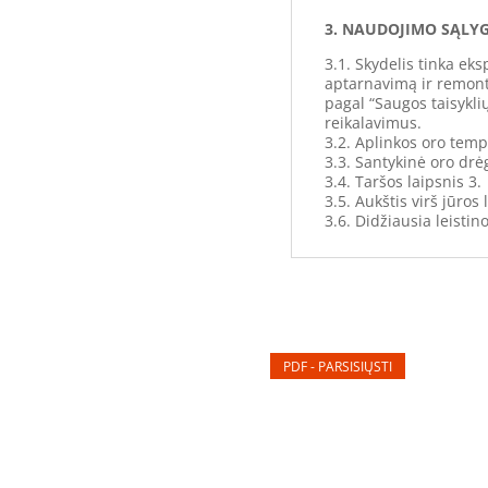
3. NAUDOJIMO SĄLY
3.1. Skydelis tinka ek
aptarnavimą ir remont
pagal “Saugos taisykli
reikalavimus.
3.2. Aplinkos oro tempe
3.3. Santykinė oro dr
3.4. Taršos laipsnis 3.
3.5. Aukštis virš jūros
3.6. Didžiausia leisti
PDF - PARSISIŲSTI