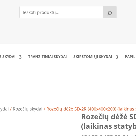
S SKYDAI
TRANZITINIAI SKYDAI
SKIRSTOMIEJI SKYDAI
PAPI
 dėžė SD-2R (400x400x200) (laikinas statybos
kydai
/
Rozečių skydai
/ Rozečių dėžė SD-2R (400x400x200) (laikinas 
Rozečių dėžė S
(laikinas staty