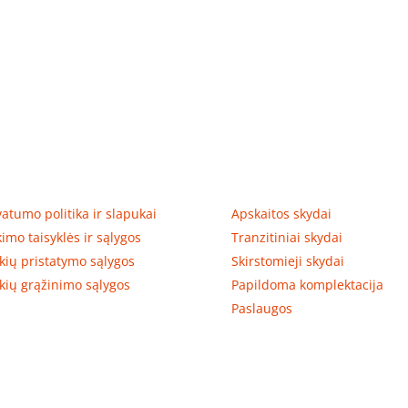
tumas, prekių pristatymas
Prekių kategorijos
vatumo politika ir slapukai
Apskaitos skydai
kimo taisyklės ir sąlygos
Tranzitiniai skydai
kių pristatymo sąlygos
Skirstomieji skydai
kių grąžinimo sąlygos
Papildoma komplektacija
Paslaugos