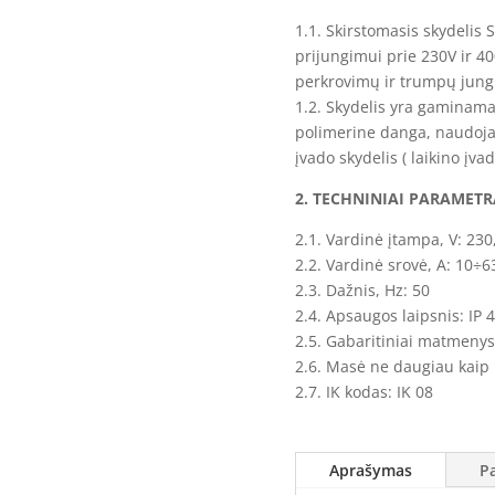
2R
1.1. Skirstomasis skydelis 
(400x400x200)
prijungimui prie 230V ir 40
(laikinas
perkrovimų ir trumpų jun
statybos
1.2. Skydelis yra gaminama
skydas)
polimerine danga, naudojan
įvado skydelis ( laikino įva
2. TECHNINIAI PARAMETR
2.1. Vardinė įtampa, V: 230
2.2. Vardinė srovė, A: 10÷6
2.3. Dažnis, Hz: 50
2.4. Apsaugos laipsnis: IP 
2.5. Gabaritiniai matmeny
2.6. Masė ne daugiau kaip 
2.7. IK kodas: IK 08
Aprašymas
P