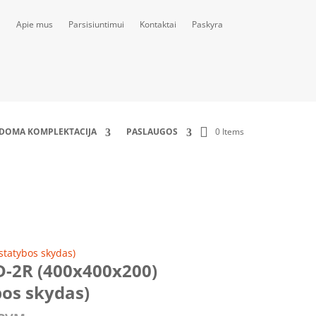
Apie mus
Parsisiuntimui
Kontaktai
Paskyra
0 Items
LDOMA KOMPLEKTACIJA
PASLAUGOS
 skydas)
statybos skydas)
D-2R (400x400x200)
bos skydas)