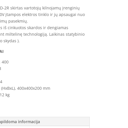
SD-2R skirtas vartotojų kilnojamų įrenginių
0V įtampos elektros tinklo ir jų apsaugai nuo
gimų pasekmių.
s iš cinkuotos skardos ir dengiamas
t miltelinę technologiją. Laikinas statybinio
do skydas ).
AI
, 400
3
44
s (HxBxL), 400x400x200 mm
12 kg
apildoma informacija