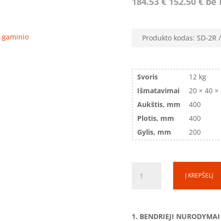
184.53
€
152.50
€
be 
ro gaminio
Produkto kodas:
SD-2R
Svoris
12 kg
Išmatavimai
20 × 40 ×
Aukštis, mm
400
Plotis, mm
400
Gylis, mm
200
produkto
Į KREPŠELĮ
kiekis:
Rozečių
dėžė
SD-
1. BENDRIEJI NURODYMAI