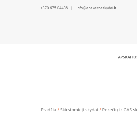
+370 675 04438 | info@apskaitosskydai.lt
APSKAITO
Rozečių
Pradžia
/
Skirstomieji skydai
/
Rozečių ir GAS s