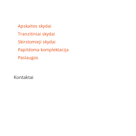
Prekių kategorijos
Apskaitos skydai
Tranzitiniai skydai
Skirstomieji skydai
Papildoma komplektacija
Paslaugos
Kontaktai
Adresas
P. Višinskio g. 9A, Kaunas