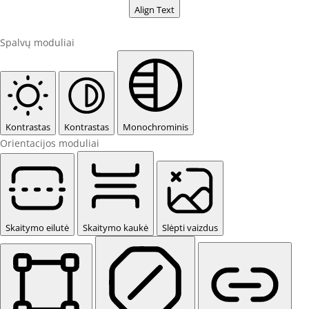
Align Text
Spalvų moduliai
Kontrastas
Kontrastas
Monochrominis
Orientacijos moduliai
Skaitymo eilutė
Skaitymo kaukė
Slėpti vaizdus