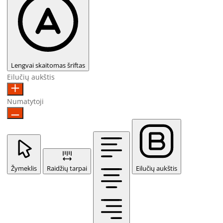
Lengvai skaitomas šriftas
Eilučių aukštis
Numatytoji
Žymeklis
Raidžių tarpai
Eilučių aukštis