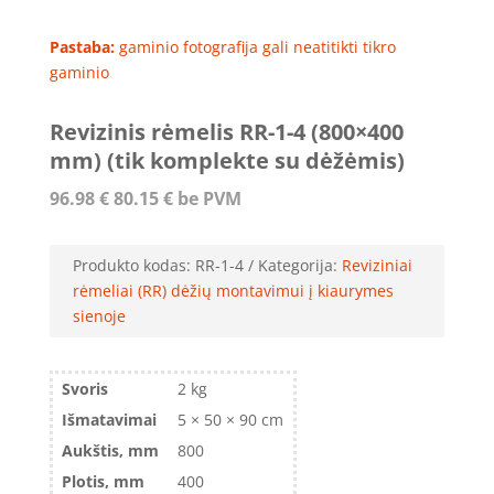
Pastaba:
gaminio fotografija gali neatitikti tikro
gaminio
Revizinis rėmelis RR-1-4 (800×400
mm) (tik komplekte su dėžėmis)
96.98
€
80.15
€
be PVM
Produkto kodas:
RR-1-4
Kategorija:
Reviziniai
rėmeliai (RR) dėžių montavimui į kiaurymes
sienoje
Svoris
2 kg
Išmatavimai
5 × 50 × 90 cm
Aukštis, mm
800
Plotis, mm
400