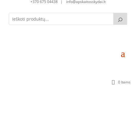
+370 675 04438 | info@apskaitosskydai.lt
0 Items
Revizinis rėmelis RR-1-4 (800×400 mm) (tik
komplekte su dėžėmis)