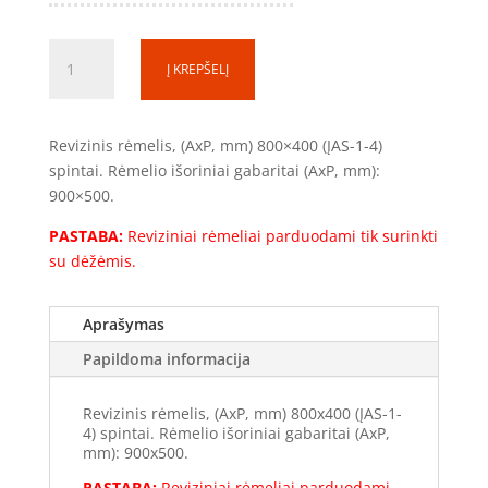
produkto
Į KREPŠELĮ
kiekis:
Revizinis
rėmelis
Revizinis rėmelis, (AxP, mm) 800×400 (ĮAS-1-4)
RR-
spintai. Rėmelio išoriniai gabaritai (AxP, mm):
1-
900×500.
4
(800x400
PASTABA:
Reviziniai rėmeliai parduodami tik surinkti
mm)
su dėžėmis.
(tik
komplekte
Aprašymas
su
dėžėmis)
Papildoma informacija
Revizinis rėmelis, (AxP, mm) 800x400 (ĮAS-1-
4) spintai. Rėmelio išoriniai gabaritai (AxP,
mm): 900x500.
PASTABA:
Reviziniai rėmeliai parduodami