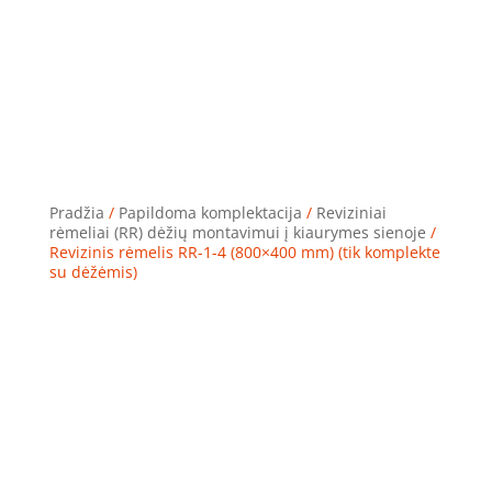
Pradžia
/
Papildoma komplektacija
/
Reviziniai
rėmeliai (RR) dėžių montavimui į kiaurymes sienoje
/
Revizinis rėmelis RR-1-4 (800×400 mm) (tik komplekte
su dėžėmis)