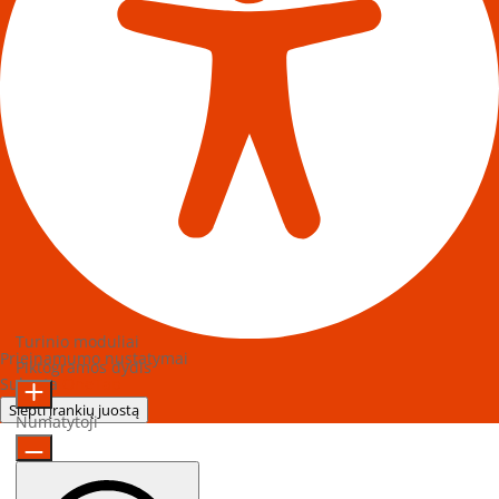
Turinio moduliai
Prieinamumo nustatymai
Piktogramos dydis
Sukurta
OneTap
Slėpti įrankių juostą
Numatytoji