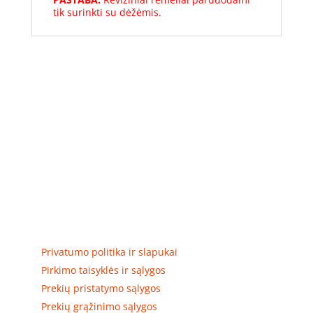
tik surinkti su dėžėmis.
Elektros apskaitos, tranzitinių, jėgos, automatikos ir
skirstomųjų skydų gamyba ir surinkimas
Privatumas, prekių pristatymas
Privatumo politika ir slapukai
Pirkimo taisyklės ir sąlygos
Prekių pristatymo sąlygos
Prekių grąžinimo sąlygos