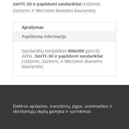
2xHTC-50 ir papildomi sandarikliai
(1x55mm,
2x25mm, ir 98x12mm diametro kiaurymės)
Aprašymas
Papildoma informacija
Sandariklių komplektas
800x300
gylio SS
dėžei.
2xHTC-50 ir papildomi sandarikliai
(1x55mm, 2x25mm, ir 98x12mm diametro
kiaurymės)
Elektros apskaitos, tranzitinių, jėgos, automatikos ir
skirstomųjų skydų gamyba ir surinkimas