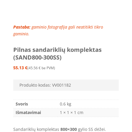
Pastaba:
gaminio fotografija gali neatitikti tikro
gaminio.
Pilnas sandariklių komplektas
(SAND800-300SS)
55.13
€
45.56
€
be PVM
Produkto kodas:
VV001182
Svoris
0.6 kg
Išmatavimai
1 × 1 × 1 cm
Sandariklių komplektas
800×300
gylio SS dėžei.