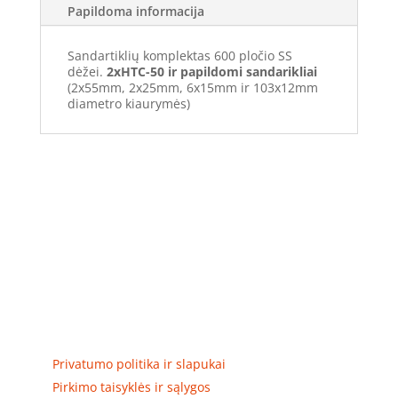
Papildoma informacija
Sandartiklių komplektas 600 pločio SS
dėžei.
2xHTC-50
ir papildomi sandarikliai
(2x55mm, 2x25mm, 6x15mm ir 103x12mm
diametro kiaurymės)
Elektros apskaitos, tranzitinių, jėgos, automatikos ir
skirstomųjų skydų gamyba ir surinkimas
Privatumas, prekių pristatymas
Privatumo politika ir slapukai
Pirkimo taisyklės ir sąlygos