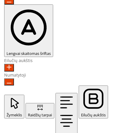
Lengvai skaitomas šriftas
Eilučių aukštis
Numatytoji
Žymeklis
Raidžių tarpai
Eilučių aukštis