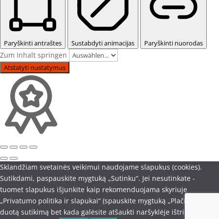
Paryškinti antraštes
Sustabdyti animacijas
Paryškinti nuorodas
Zum Inhalt springen
Atstatyti nustatymus
Sklandžiam svetainės veikimui naudojame slapukus (cookies).
Sutikdami, paspauskite mygtuką „Sutinku“. Jei nesutinkate -
tuomet slapukus išjunkite kaip rekomenduojama skyriuje
„Privatumo politika ir slapukai“ (spauskite mygtuką „Plačiau“). Savo
duotą sutikimą bet kada galėsite atšaukti naršyklėje ištrindami