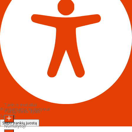
Turinio moduliai
Prieinamumo nustatymai
Piktogramos dydis
Sukurta
OneTap
Slėpti įrankių juostą
Numatytoji