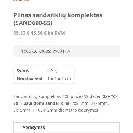
Pilnas sandariklių komplektas
(SAND600-SS)
55.13
€
45.56
€
be PVM
Produkto kodas:
VV001174
Svoris
0.6 kg
Išmatavimai
1 × 1 × 1 cm
Sandartiklių komplektas 600 pločio SS dėžei.
2xHTC-
50
ir papildomi sandarikliai
(2x55mm, 2x25mm,
6x15mm ir 103x12mm diametro kiaurymės)
Aprašymas