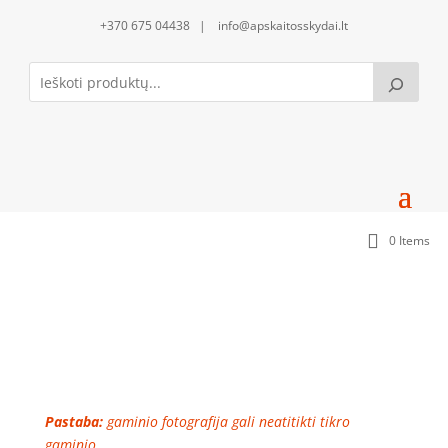
+370 675 04438 | info@apskaitosskydai.lt
0 Items
Pilnas sandariklių komplektas (SAND600-SS)
Pastaba:
gaminio fotografija gali neatitikti tikro
gaminio.