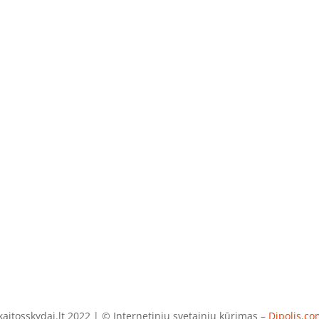
aitosskydai.lt 2022 | © Internetinių svetainių kūrimas –
Dipolis.co