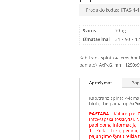
Produkto kodas:
KTAS-4-4
Svoris
79 kg
Išmatavimai
34 × 90 × 1
Kab.tranz.spinta 4-iems hor.ki
pamato). AxPxG, mm: 1250x9
Aprašymas
Pap
Kab.tranz.spinta 4-iems ho
blokų, be pamato). AxP
PASTABA
– Kainos pasiū
info@apskaitosskydai.lt.
papildomą informaciją:
1 – Kiek ir kokių peilinių 
pajungimo šynų) reikia t