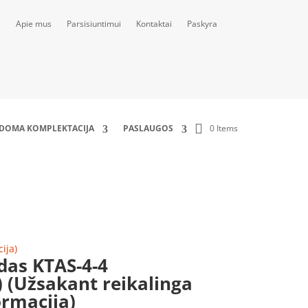
Apie mus
Parsisiuntimui
Kontaktai
Paskyra
0 Items
LDOMA KOMPLEKTACIJA
PASLAUGOS
apildoma informacija)
ija)
ydas KTAS-4-4
 (Užsakant reikalinga
rmacija)