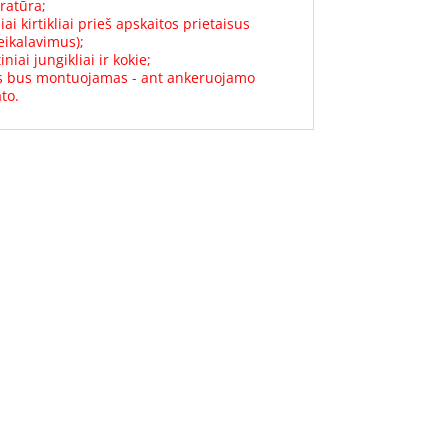
ratūra;
ai kirtikliai prieš apskaitos prietaisus
eikalavimus);
niai jungikliai ir kokie;
as bus montuojamas - ant ankeruojamo
to.