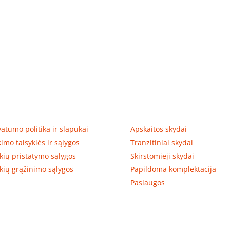
tumas, prekių pristatymas
Prekių kategorijos
vatumo politika ir slapukai
Apskaitos skydai
kimo taisyklės ir sąlygos
Tranzitiniai skydai
kių pristatymo sąlygos
Skirstomieji skydai
kių grąžinimo sąlygos
Papildoma komplektacija
Paslaugos