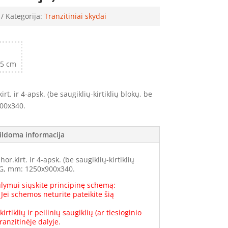
Kategorija:
Tranzitiniai skydai
25 cm
rt. ir 4-apsk. (be saugiklių-kirtiklių blokų, be
00x340.
ildoma informacija
r.kirt. ir 4-apsk. (be saugiklių-kirtiklių
xG, mm: 1250x900x340.
lymui siųskite principinę schemą:
 Jei schemos neturite pateikite šią
kirtiklių ir peilinių saugiklių (ar tiesioginio
ranzitinėje dalyje.