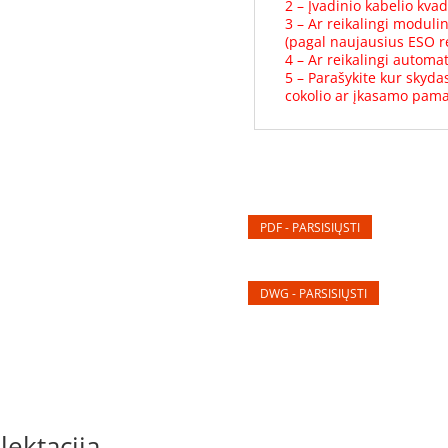
2 – Įvadinio kabelio kvad
3 – Ar reikalingi modulini
(pagal naujausius ESO r
4 – Ar reikalingi automati
5 – Parašykite kur skyd
cokolio ar įkasamo pama
PDF - PARSISIŲSTI
DWG - PARSISIŲSTI
ektacija