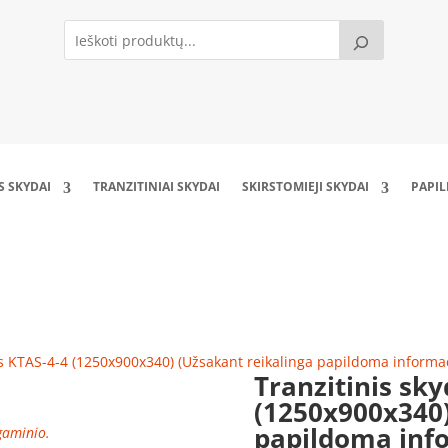
S SKYDAI
TRANZITINIAI SKYDAI
SKIRSTOMIEJI SKYDAI
PAPI
TAS-4-4 (1250x900x340) (Užsakant reikalinga p
as KTAS-4-4 (1250x900x340) (Užsakant reikalinga papildoma informac
Tranzitinis sk
(1250x900x340)
papildoma info
 gaminio.