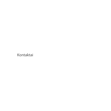
Kontaktai
Adresas
P. Višinskio g. 9A, Kaunas