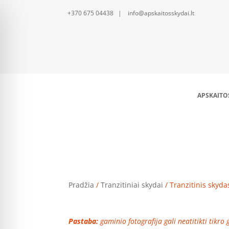
+370 675 04438 | info@apskaitosskydai.lt
APSKAITO
Tranzitinis skydas K
Pradžia
/
Tranzitiniai skydai
/ Tranzitinis skyd
Pastaba:
gaminio fotografija gali neatitikti tikro