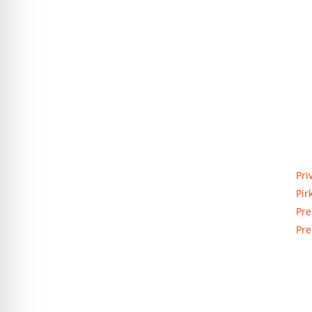
Priva
Elektros apskaitos, tranzitinių,
Pri
jėgos, automatikos ir skirstomųjų
Pir
skydų gamyba ir surinkimas
Pre
Pre