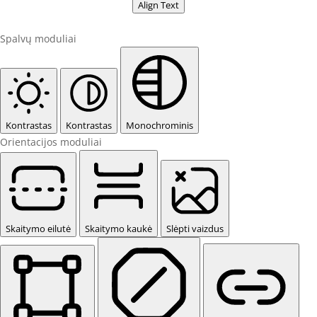
Align Text
Spalvų moduliai
Kontrastas
Kontrastas
Monochrominis
Orientacijos moduliai
Skaitymo eilutė
Skaitymo kaukė
Slėpti vaizdus