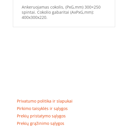
Ankeruojamas cokolis, (PxG,mm) 300×250
spintai. Cokolio gabaritai (AxPxG,mm):
400x300x220.
Elektros apskaitos, tranzitinių, jėgos, automatikos ir
skirstomųjų skydų gamyba ir surinkimas
Privatumas, prekių pristatymas
Privatumo politika ir slapukai
Pirkimo taisyklės ir sąlygos
Prekių pristatymo sąlygos
Prekių grąžinimo sąlygos