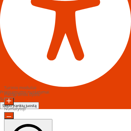
Turinio moduliai
Prieinamumo nustatymai
Piktogramos dydis
Sukurta
OneTap
Slėpti įrankių juostą
Numatytoji