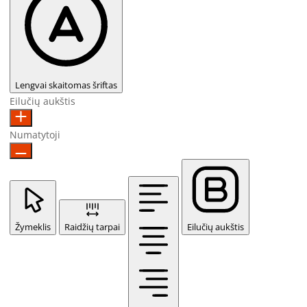
Lengvai skaitomas šriftas
Eilučių aukštis
Numatytoji
Žymeklis
Raidžių tarpai
Eilučių aukštis