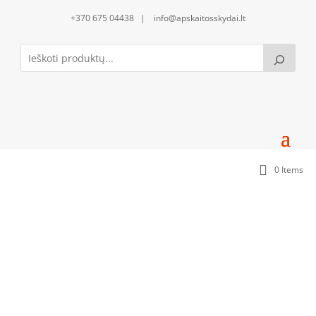
+370 675 04438 | info@apskaitosskydai.lt
0 Items
Įkasamas pamatas su cokoliu(800mm po
žeme/600mm virš žemės)(TS100325_COK040325);