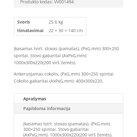
Produkto kodas:
VV001494
Svoris
25.6 kg
Išmatavimai
22 × 30 × 140 cm
Įkasamas tvirt. stovas (pamatas), (PxG,mm) 300×250
spintai. Stovo gabaritai (AxPxG,mm):
1000x300x220(200 virš žemės).
Ankeruojamas cokolis, (PxG,mm) 300×250 spintai.
Cokolio gabaritai (AxPxG,mm): 400x300x220.
Aprašymas
Papildoma informacija
Įkasamas tvirt. stovas (pamatas), (PxG,mm)
300×250 spintai. Stovo gabaritai
(AxPxG,mm): 1000x300x220(200 virš žemės).