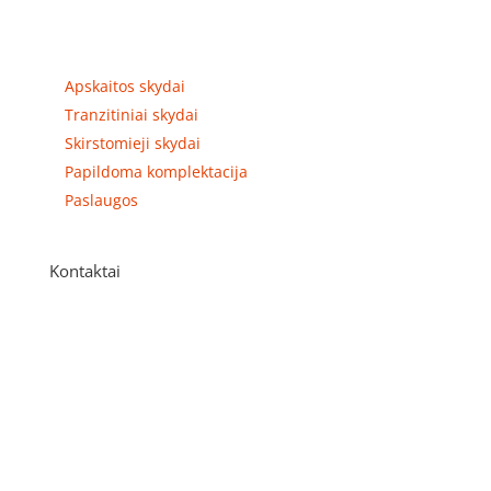
Prekių kategorijos
Apskaitos skydai
Tranzitiniai skydai
Skirstomieji skydai
Papildoma komplektacija
Paslaugos
Kontaktai
Adresas
P. Višinskio g. 9A, Kaunas