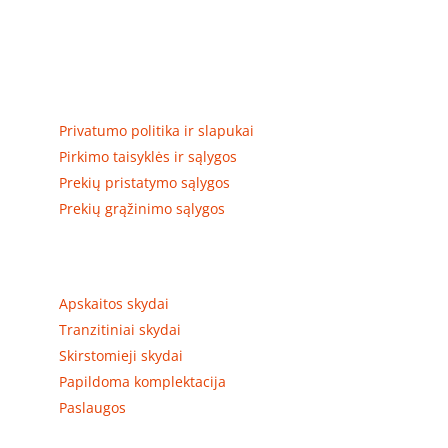
Elektros apskaitos, tranzitinių, jėgos, automatikos ir
skirstomųjų skydų gamyba ir surinkimas
Privatumas, prekių pristatymas
Privatumo politika ir slapukai
Pirkimo taisyklės ir sąlygos
Prekių pristatymo sąlygos
Prekių grąžinimo sąlygos
Prekių kategorijos
Apskaitos skydai
Tranzitiniai skydai
Skirstomieji skydai
Papildoma komplektacija
Paslaugos