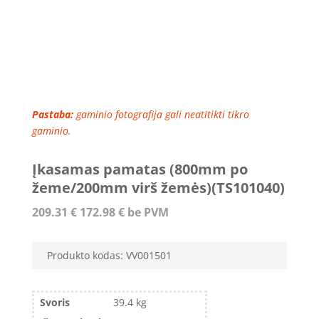
Pastaba:
gaminio fotografija gali neatitikti tikro
gaminio.
Įkasamas pamatas (800mm po
žeme/200mm virš žemės)(TS101040)
209.31
€
172.98
€
be PVM
Produkto kodas:
VV001501
Svoris
39.4 kg