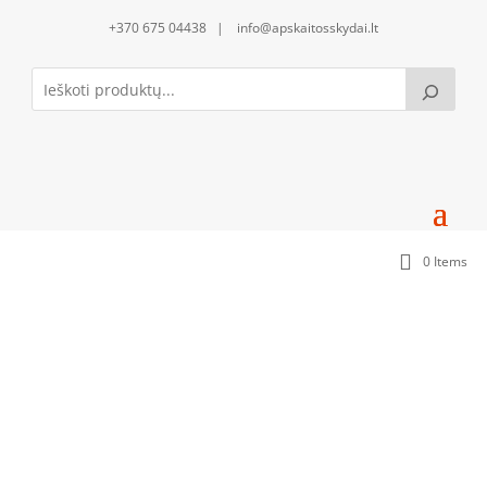
+370 675 04438 | info@apskaitosskydai.lt
0 Items
Įkasamas pamatas (800mm po žeme/200mm virš
žemės)(TS101040)