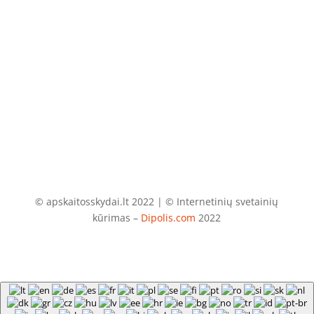
El. paštas
info@apskaitosskydai.lt
© apskaitosskydai.lt 2022 | © Internetinių svetainių
kūrimas –
Dipolis.com
2022