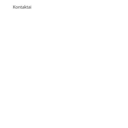
Kontaktai
Adresas
P. Višinskio g. 9A, Kaunas
Telefonas
+370 675 04438