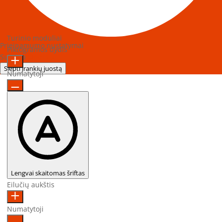
Turinio moduliai
Prieinamumo nustatymai
Piktogramos dydis
Sukurta
OneTap
Slėpti įrankių juostą
Numatytoji
Lengvai skaitomas šriftas
Eilučių aukštis
Numatytoji