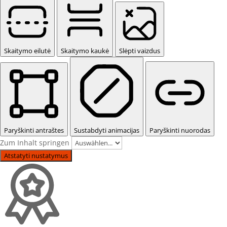
Skaitymo eilutė
Skaitymo kaukė
Slėpti vaizdus
Paryškinti antraštes
Sustabdyti animacijas
Paryškinti nuorodas
Zum Inhalt springen
Atstatyti nustatymus