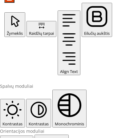
Žymeklis
Raidžių tarpai
Eilučių aukštis
Align Text
Spalvų moduliai
Kontrastas
Kontrastas
Monochrominis
Orientacijos moduliai