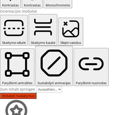
Kontrastas
Kontrastas
Monochrominis
Orientacijos moduliai
Skaitymo eilutė
Skaitymo kaukė
Slėpti vaizdus
Paryškinti antraštes
Sustabdyti animacijas
Paryškinti nuorodas
Zum Inhalt springen
Atstatyti nustatymus