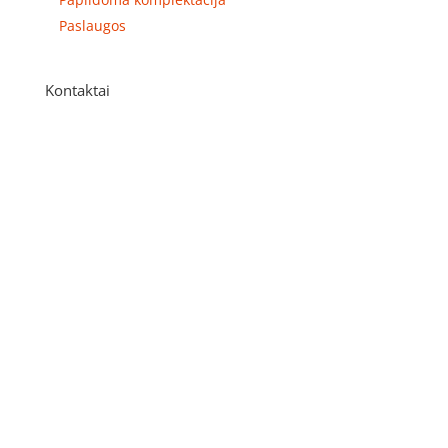
Paslaugos
Kontaktai
Adresas
P. Višinskio g. 9A, Kaunas
Telefonas
+370 675 04438