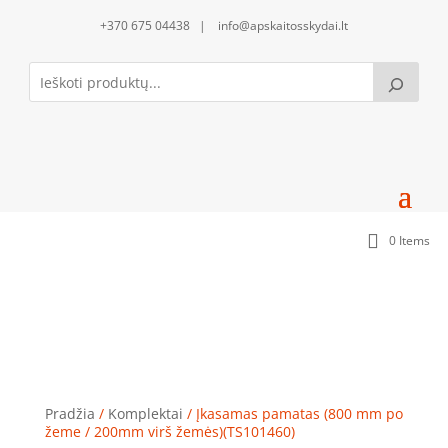
+370 675 04438 | info@apskaitosskydai.lt
0 Items
Įkasamas pamatas (800 mm po žeme / 200mm virš
žemės)(TS101460)
Pradžia
/
Komplektai
/ Įkasamas pamatas (800 mm po
žeme / 200mm virš žemės)(TS101460)