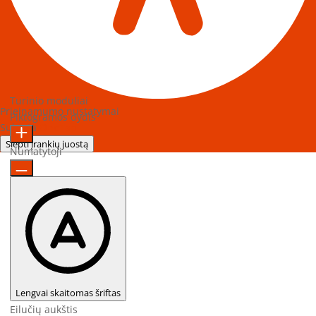
Turinio moduliai
Prieinamumo nustatymai
Piktogramos dydis
Sukurta
OneTap
Slėpti įrankių juostą
Numatytoji
Lengvai skaitomas šriftas
Eilučių aukštis