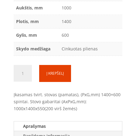
Aukštis, mm
1000
Plotis, mm
1400
Gylis, mm
600
Skydo medžiaga
Cinkuotas plienas
produkto
Į KREPŠELĮ
kiekis:
Įkasamas
pamatas
Įkasamas tvirt. stovas (pamatas), (PxG,mm) 1400×600
(800
spintai. Stovo gabaritai (AxPxG,mm):
mm
1000x1400x550(200 virš žemės)
po
žeme
/
Aprašymas
200mm
Papildoma informacija