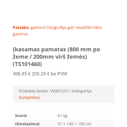
Pastaba:
gaminio fotografija gali neatitikti tikro
gaminio
Įkasamas pamatas (800 mm po
žeme / 200mm virš žemės)
(TS101460)
308.85
€
255.25
€
be PVM
Produkto kodas:
VV001237
Kategorija:
Komplektai
Svoris
61 kg
Išmatavimai
57 × 140 × 100 cm