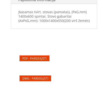
virš
žemės)
Įkasamas tvirt. stovas (pamatas), (PxG,mm)
(TS101460)
1400x600 spintai. Stovo gabaritai
(AxPxG,mm): 1000x1400x550(200 virš žemės)
PDF - PARSISIŲSTI
DWG - PARSISIŲSTI