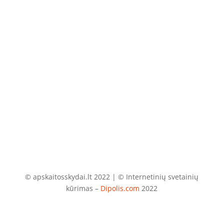
El. paštas
info@apskaitosskydai.lt
© apskaitosskydai.lt 2022 | © Internetinių svetainių
kūrimas –
Dipolis.com
2022