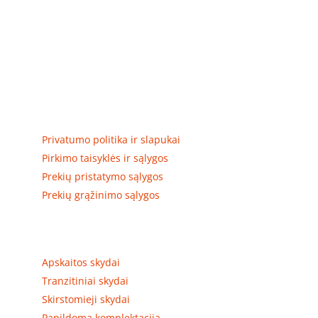
Elektros apskaitos, tranzitinių, jėgos, automatikos ir
skirstomųjų skydų gamyba ir surinkimas
Privatumas, prekių pristatymas
Privatumo politika ir slapukai
Pirkimo taisyklės ir sąlygos
Prekių pristatymo sąlygos
Prekių grąžinimo sąlygos
Prekių kategorijos
Apskaitos skydai
Tranzitiniai skydai
Skirstomieji skydai
Papildoma komplektacija