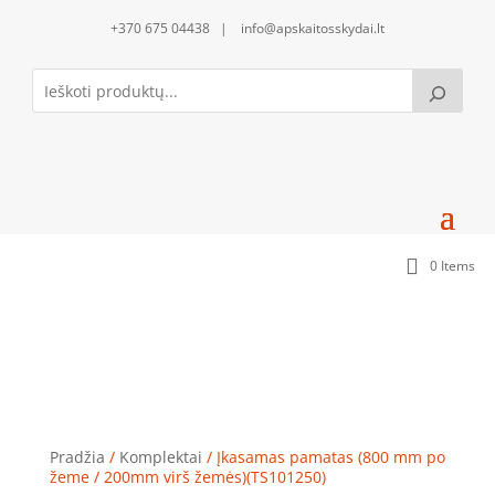
+370 675 04438 | info@apskaitosskydai.lt
0 Items
Įkasamas pamatas (800 mm po žeme / 200mm virš
žemės)(TS101250)
Pradžia
/
Komplektai
/ Įkasamas pamatas (800 mm po
žeme / 200mm virš žemės)(TS101250)