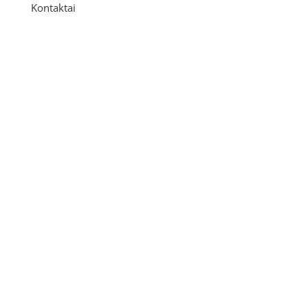
Kontaktai
Adresas
P. Višinskio g. 9A, Kaunas
Telefonas
+370 675 04438