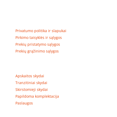
Elektros apskaitos, tranzitinių, jėgos, automatikos ir
skirstomųjų skydų gamyba ir surinkimas
Privatumas, prekių pristatymas
Privatumo politika ir slapukai
Pirkimo taisyklės ir sąlygos
Prekių pristatymo sąlygos
Prekių grąžinimo sąlygos
Prekių kategorijos
Apskaitos skydai
Tranzitiniai skydai
Skirstomieji skydai
Papildoma komplektacija
Paslaugos