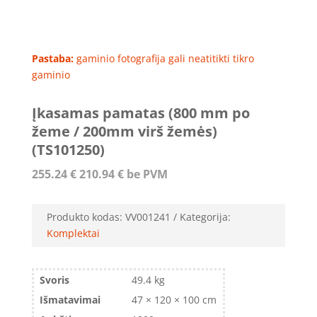
Pastaba:
gaminio fotografija gali neatitikti tikro
gaminio
Įkasamas pamatas (800 mm po
žeme / 200mm virš žemės)
(TS101250)
255.24
€
210.94
€
be PVM
Produkto kodas:
VV001241
Kategorija:
Komplektai
Svoris
49.4 kg
Išmatavimai
47 × 120 × 100 cm