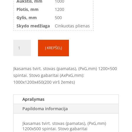
Aukštis, mm
1000
Plotis, mm
1200
Gylis, mm
500
Skydo medžiaga
Cinkuotas plienas
produkto
Į KREPŠELĮ
kiekis:
Įkasamas
pamatas
Įkasamas tvirt. stovas (pamatas), (PxG,mm) 1200×500
(800
spintai. Stovo gabaritai (AxPxG,mm):
mm
1000x1200x450(200 virš žemės)
po
žeme
/
Aprašymas
200mm
Papildoma informacija
virš
žemės)
Įkasamas tvirt. stovas (pamatas), (PxG,mm)
(TS101250)
1200x500 spintai. Stovo gabaritai