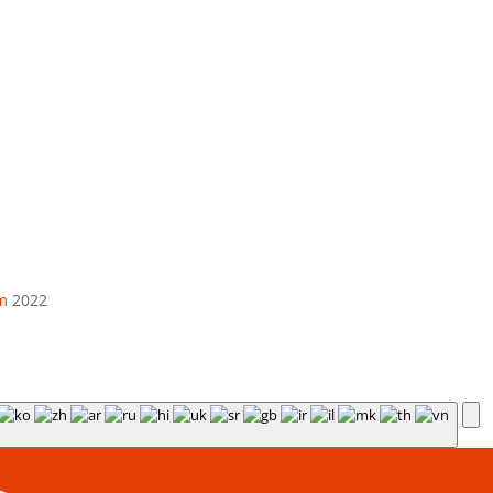
El. paštas
info@apskaitosskydai.lt
m
2022