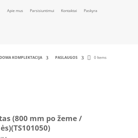
Apie mus
Parsisiuntimui
Kontaktai
Paskyra
0 Items
LDOMA KOMPLEKTACIJA
PASLAUGOS
)(TS101050)
as (800 mm po žeme /
ės)(TS101050)