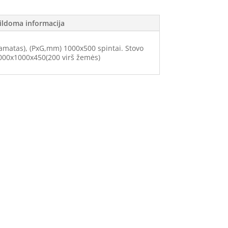
ildoma informacija
pamatas), (PxG,mm) 1000x500 spintai. Stovo
000x1000x450(200 virš žemės)