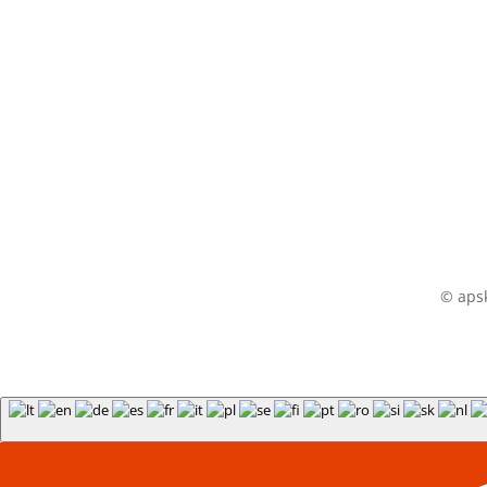
© apsk