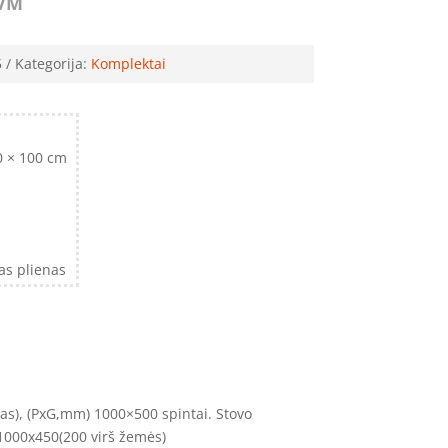
VM
5
Kategorija:
Komplektai
0 × 100 cm
as plienas
tas), (PxG,mm) 1000×500 spintai. Stovo
1000x450(200 virš žemės)