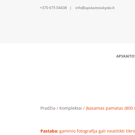
+370 675 04438 | info@apskaitosskydai.lt
APSKAITO
Įkasamas p
Pradžia
/
Komplektai
/ Įkasamas pamatas (800
Pastaba:
gaminio fotografija gali neatitikti tik