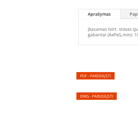
po
žeme
Aprašymas
Pap
/
200mm
Įkasamas tvirt. stovas (
virš
gabaritai (AxPxG,mm): 1
žemės)
(TS101050)
PDF - PARSISIŲSTI
DWG - PARSISIŲSTI