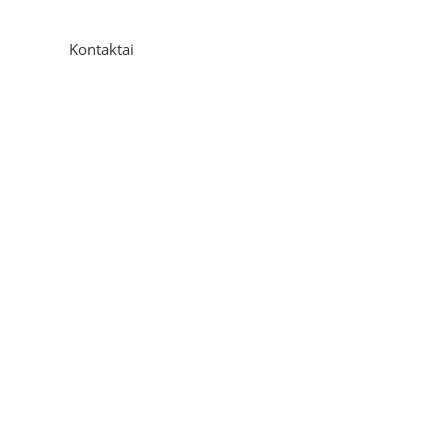
Kontaktai
Adresas
P. Višinskio g. 9A, Kaunas
Telefonas
+370 675 04438