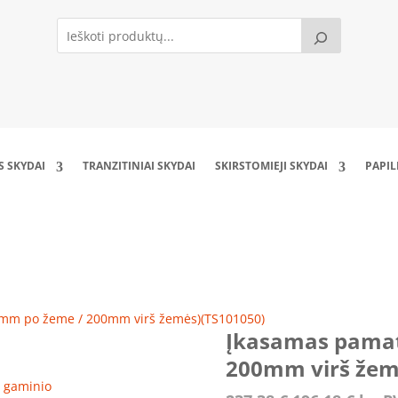
S SKYDAI
TRANZITINIAI SKYDAI
SKIRSTOMIEJI SKYDAI
PAPI
amatas (800 mm po žeme / 200mm virš žemės
 mm po žeme / 200mm virš žemės)(TS101050)
Įkasamas pamat
200mm virš žem
ro gaminio