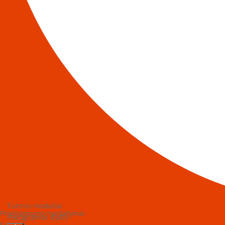
Turinio moduliai
Prieinamumo nustatymai
Piktogramos dydis
Sukurta
OneTap