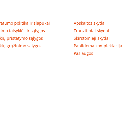
tumas, prekių pristatymas
Prekių kategorijos
vatumo politika ir slapukai
Apskaitos skydai
kimo taisyklės ir sąlygos
Tranzitiniai skydai
kių pristatymo sąlygos
Skirstomieji skydai
kių grąžinimo sąlygos
Papildoma komplektacija
Paslaugos