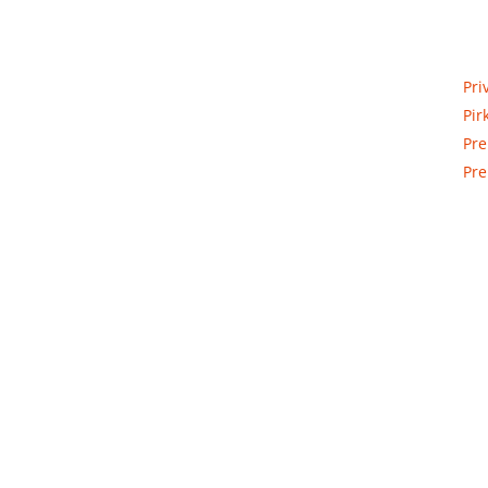
Priva
Elektros apskaitos, tranzitinių,
Pri
jėgos, automatikos ir skirstomųjų
Pir
skydų gamyba ir surinkimas
Pre
Pre