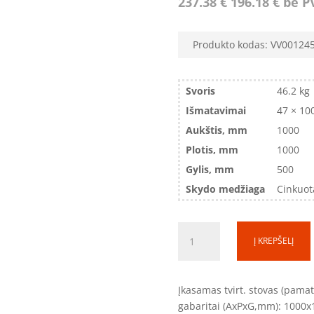
237.38
€
196.18
€
be P
Produkto kodas:
VV00124
Svoris
46.2 kg
Išmatavimai
47 × 10
Aukštis, mm
1000
Plotis, mm
1000
Gylis, mm
500
Skydo medžiaga
Cinkuot
produkto
Į KREPŠELĮ
kiekis:
Įkasamas
pamatas
Įkasamas tvirt. stovas (pama
(800
gabaritai (AxPxG,mm): 1000x
mm