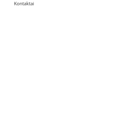
Kontaktai
Adresas
P. Višinskio g. 9A, Kaunas
Telefonas
+370 675 04438