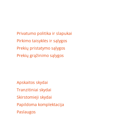
Elektros apskaitos, tranzitinių, jėgos, automatikos ir
skirstomųjų skydų gamyba ir surinkimas
Privatumas, prekių pristatymas
Privatumo politika ir slapukai
Pirkimo taisyklės ir sąlygos
Prekių pristatymo sąlygos
Prekių grąžinimo sąlygos
Prekių kategorijos
Apskaitos skydai
Tranzitiniai skydai
Skirstomieji skydai
Papildoma komplektacija
Paslaugos