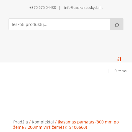
+370 675 04438 | info@apskaitosskydai.lt
0 Items
Įkasamas pamatas (800 mm po žeme / 200mm virš
žemės)(TS100660)
Pradžia
/
Komplektai
/ Įkasamas pamatas (800 mm po
žeme / 200mm virš žemės)(TS100660)