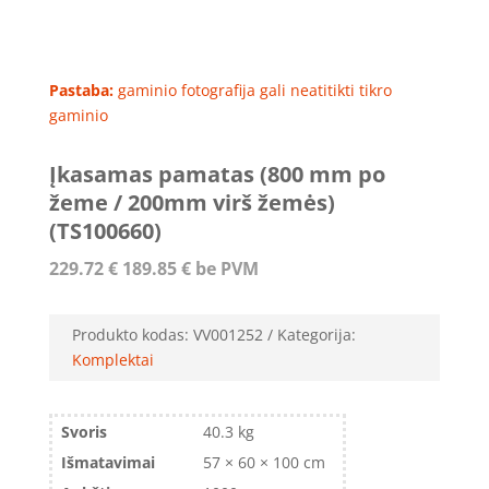
Pastaba:
gaminio fotografija gali neatitikti tikro
gaminio
Įkasamas pamatas (800 mm po
žeme / 200mm virš žemės)
(TS100660)
229.72
€
189.85
€
be PVM
Produkto kodas:
VV001252
Kategorija:
Komplektai
Svoris
40.3 kg
Išmatavimai
57 × 60 × 100 cm