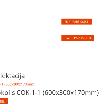
PDF - PARSISIŲSTI
DWG - PARSISIŲSTI
ektacija
okolis COK-1-1 (600x300x170mm)
ŠELĮ