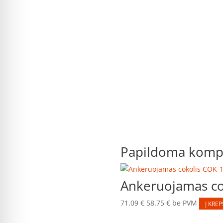
Papildoma kompl
Ankeruojamas c
71.09
€
58.75
€
be PVM
Į KREP