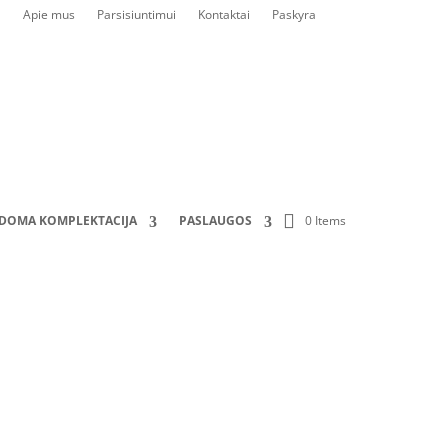
Apie mus
Parsisiuntimui
Kontaktai
Paskyra
0 Items
LDOMA KOMPLEKTACIJA
PASLAUGOS