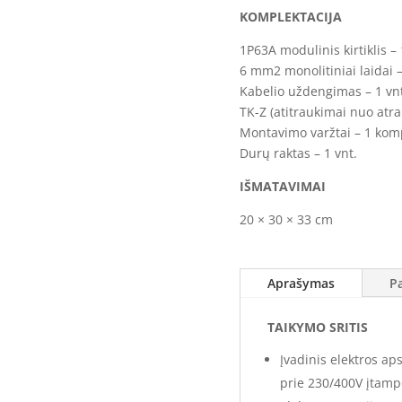
ĮAS-
KOMPLEKTACIJA
1-
1P63A modulinis kirtiklis – 
1
6 mm2 monolitiniai laidai 
(330x300x200)
Kabelio uždengimas – 1 vn
TK-Z (atitraukimai nuo atra
Montavimo varžtai – 1 kom
Durų raktas – 1 vnt.
IŠMATAVIMAI
20 × 30 × 33 cm
Aprašymas
P
TAIKYMO SRITIS
Įvadinis elektros ap
prie 230/400V įtampo