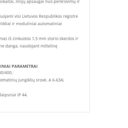
pskaitai, linijų apsaugai nuo perkrovimų ir
uojami visi Lietuvos Respublikos registre
tikliai ir moduliniai automatiniai
mas iš cinkuotos 1,5 mm storio skardos ir
ne danga, naudojant miltelinę
INIAI PARAMETRAI
30/400;
omatinių jungiklių srovė, A 6-63A;
aipsniai IP 44.