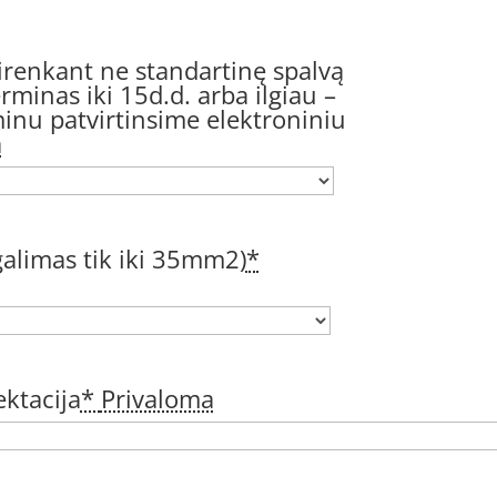
irenkant ne standartinę spalvą
minas iki 15d.d. arba ilgiau –
inu patvirtinsime elektroniniu
a
(galimas tik iki 35mm2)
*
ktacija
*
Privaloma