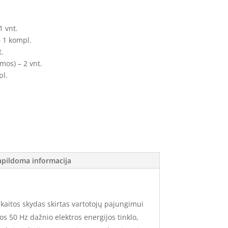
1 vnt.
– 1 kompl.
t.
mos) – 2 vnt.
pl.
apildoma informacija
skaitos skydas skirtas vartotojų pajungimui
s 50 Hz dažnio elektros energijos tinklo,