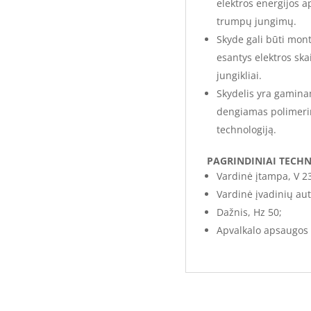
elektros energijos a
trumpų jungimų.
Skyde gali būti mont
esantys elektros skai
jungikliai.
Skydelis yra gamina
dengiamas polimeri
technologiją.
PAGRINDINIAI TECHN
Vardinė įtampa, V 2
Vardinė įvadinių aut
Dažnis, Hz 50;
Apvalkalo apsaugos l