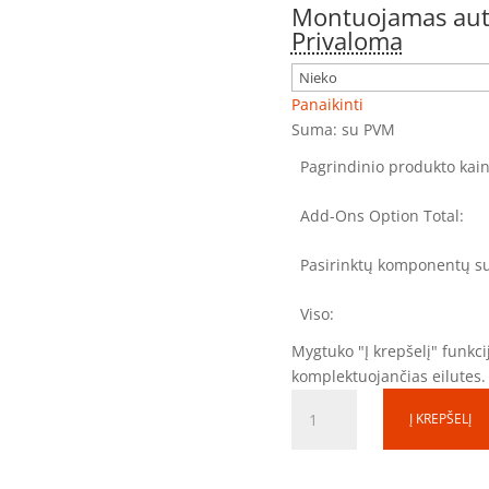
Montuojamas auto
Privaloma
Panaikinti
Suma:
su PVM
Pagrindinio produkto kain
Add-Ons Option Total:
Pasirinktų komponentų s
Viso:
Mygtuko "Į krepšelį" funkcij
komplektuojančias eilutes.
produkto
Į KREPŠELĮ
kiekis:
Apskaitos
skydas