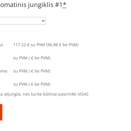
matinis jungiklis #1
*
a:
117.22
€
su PVM
(96.88 € be PVM)
su PVM
(
€ be PVM)
uma:
su PVM
(
€ be PVM)
su PVM
(
€ be PVM)
a atjungta, nes turite būtinai pasirinkti VISAS