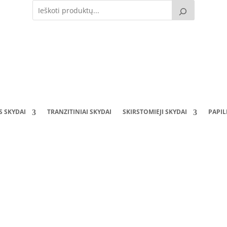
S SKYDAI
TRANZITINIAI SKYDAI
SKIRSTOMIEJI SKYDAI
PAPI
Apskaitos skydas ĮAS-1-1 (330x300x200)