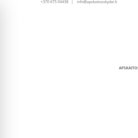
+370 675 04438 | info@apskaitosskydai.lt
APSKAITO