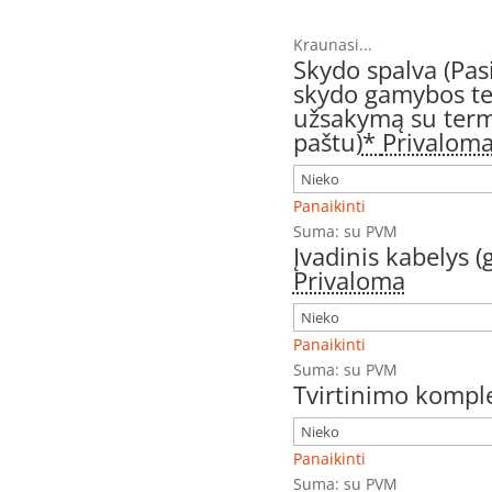
Kraunasi...
Skydo spalva (Pas
skydo gamybos ter
užsakymą su term
paštu)
*
Privalom
Panaikinti
Suma:
su PVM
Įvadinis kabelys 
Privaloma
Panaikinti
Suma:
su PVM
Tvirtinimo komple
Panaikinti
Suma:
su PVM