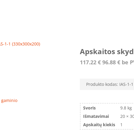
AS-1-1 (330x300x200)
Apskaitos skyd
117.22
€
96.88
€
be 
Produkto kodas:
IAS-1-1
ro gaminio
Svoris
9.8 kg
Išmatavimai
20 × 3
Apskaitų kiekis
1