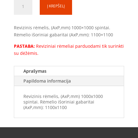
produkto
Į KREPŠELĮ
kiekis:
Į
kiaurymę
Revizinis rėmelis, (AxP,mm) 1000×1000 spintai.
sienoje
Rėmelio išoriniai gabaritai (AxP,mm): 1100×1100
(RR1010)
PASTABA:
Reviziniai rėmeliai parduodami tik surinkti
su dėžėmis.
Aprašymas
Papildoma informacija
Revizinis rėmelis, (AxP,mm) 1000x1000
spintai. Rėmelio išoriniai gabaritai
(AxP,mm): 1100x1100