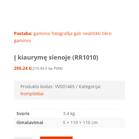
Pastaba:
gaminio fotografija gali neatitikti tikro
gaminio
Į kiaurymę sienoje (RR1010)
255.24
€
210.94
€
be PVM
Produkto kodas:
VV001465
Kategorija:
Komplektai
Svoris
3.4 kg
Išmatavimai
5 × 110 × 110 cm