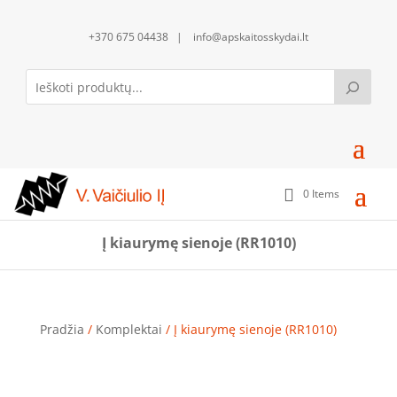
+370 675 04438 | info@apskaitosskydai.lt
0 Items
Į kiaurymę sienoje (RR1010)
Pradžia
/
Komplektai
/ Į kiaurymę sienoje (RR1010)