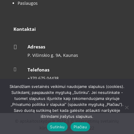
Paslaugos
Kontaktai

Adresas
P. Višinskio g. 9A, Kaunas

Telefonas
+370 675 04438
Sklandžiam svetainės veikimui naudojame slapukus (cookies).

El. paštas
Sutikdami, paspauskite mygtuką „Sutinku“. Jei nesutinkate -
tuomet slapukus išjunkite kaip rekomenduojama skyriuje
info@apskaitosskydai.lt
„Privatumo politika ir slapukai“ (spauskite mygtuką „Plačiau“).
Savo duotą sutikimą bet kada galėsite atšaukti naršyklėje
ištrindami įrašytus slapukus.
© apskaitosskydai.lt 2022 | © Internetinių svetainių
Sutinku
Plačiau
kūrimas –
Dipolis.com
2022