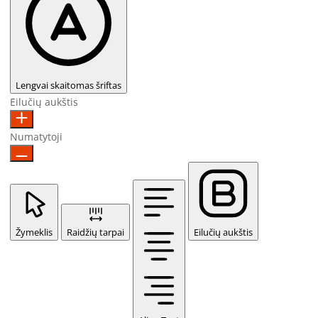
Lengvai skaitomas šriftas
Eilučių aukštis
Numatytoji
Žymeklis
Raidžių tarpai
Eilučių aukštis