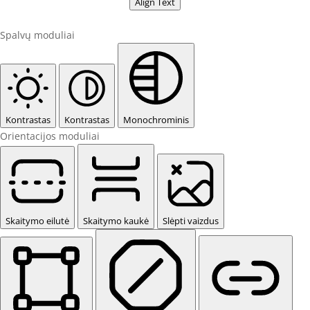
Align Text
Spalvų moduliai
Kontrastas
Kontrastas
Monochrominis
Orientacijos moduliai
Skaitymo eilutė
Skaitymo kaukė
Slėpti vaizdus