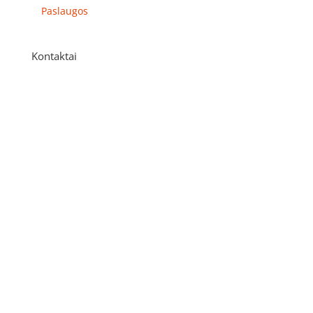
Paslaugos
Kontaktai
Adresas
P. Višinskio g. 9A, Kaunas
Telefonas
+370 675 04438