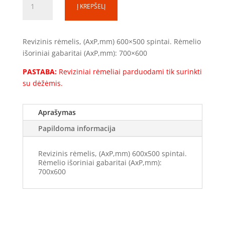
Į KREPŠELĮ
kiekis:
Į
kiaurymę
Revizinis rėmelis, (AxP,mm) 600×500 spintai. Rėmelio
sienoje
išoriniai gabaritai (AxP,mm): 700×600
(RR0705)
PASTABA:
Reviziniai rėmeliai parduodami tik surinkti
su dėžėmis.
Aprašymas
Papildoma informacija
Revizinis rėmelis, (AxP,mm) 600x500 spintai.
Rėmelio išoriniai gabaritai (AxP,mm):
700x600