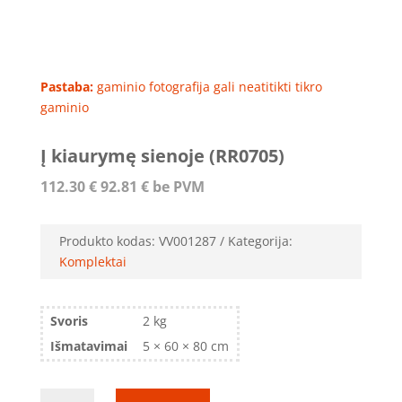
Pastaba:
gaminio fotografija gali neatitikti tikro
gaminio
Į kiaurymę sienoje (RR0705)
112.30
€
92.81
€
be PVM
Produkto kodas:
VV001287
Kategorija:
Komplektai
Svoris
2 kg
Išmatavimai
5 × 60 × 80 cm
produkto