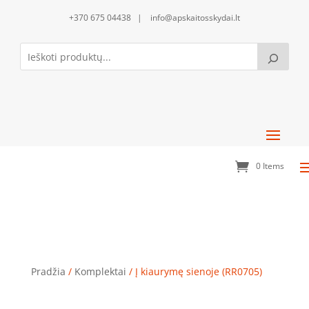
+370 675 04438 | info@apskaitosskydai.lt
0 Items
Į kiaurymę sienoje (RR0705)
Pradžia
/
Komplektai
/ Į kiaurymę sienoje (RR0705)