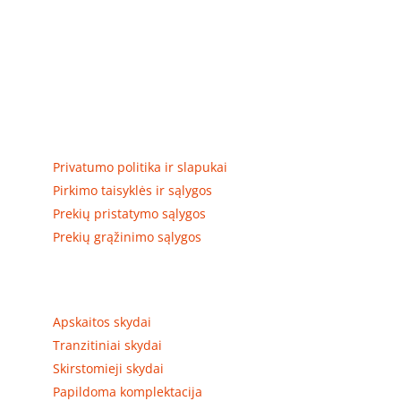
Elektros apskaitos, tranzitinių, jėgos, automatikos ir
skirstomųjų skydų gamyba ir surinkimas
Privatumas, prekių pristatymas
Privatumo politika ir slapukai
Pirkimo taisyklės ir sąlygos
Prekių pristatymo sąlygos
Prekių grąžinimo sąlygos
Prekių kategorijos
Apskaitos skydai
Tranzitiniai skydai
Skirstomieji skydai
Papildoma komplektacija