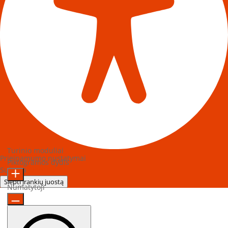
Turinio moduliai
Prieinamumo nustatymai
Piktogramos dydis
Sukurta
OneTap
Slėpti įrankių juostą
Numatytoji