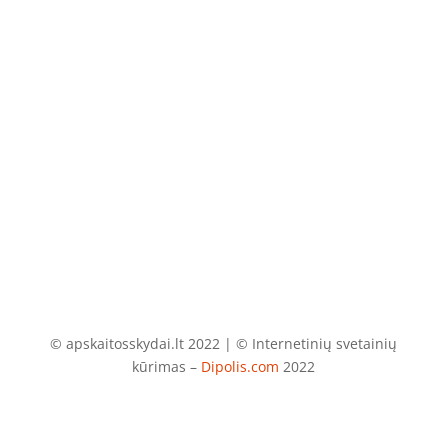
El. paštas
info@apskaitosskydai.lt
© apskaitosskydai.lt 2022 | © Internetinių svetainių
kūrimas –
Dipolis.com
2022