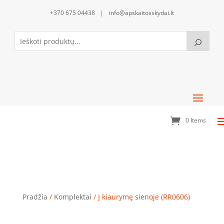
+370 675 04438 | info@apskaitosskydai.lt
0 Items
Į kiaurymę sienoje (RR0606)
Pradžia
/
Komplektai
/ Į kiaurymę sienoje (RR0606)