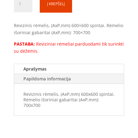
Į KREPŠELĮ
kiekis:
Į
kiaurymę
Revizinis rėmelis, (AxP,mm) 600×600 spintai. Rėmelio
sienoje
išoriniai gabaritai (AxP,mm): 700×700
(RR0606)
PASTABA:
Reviziniai rėmeliai parduodami tik surinkti
su dėžėmis.
Aprašymas
Papildoma informacija
Revizinis rėmelis, (AxP,mm) 600x600 spintai.
Rėmelio išoriniai gabaritai (AxP,mm):
700x700