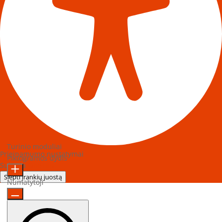
Turinio moduliai
Prieinamumo nustatymai
Piktogramos dydis
Sukurta
OneTap
Slėpti įrankių juostą
Numatytoji