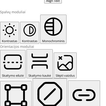
Align Text
Spalvų moduliai
Kontrastas
Kontrastas
Monochrominis
Orientacijos moduliai
Skaitymo eilutė
Skaitymo kaukė
Slėpti vaizdus