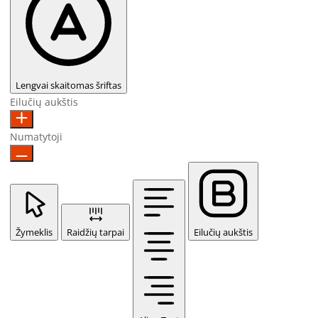
Lengvai skaitomas šriftas
Eilučių aukštis
Numatytoji
Žymeklis
Raidžių tarpai
Eilučių aukštis