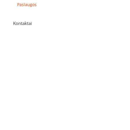
Paslaugos
Kontaktai
Adresas
P. Višinskio g. 9A, Kaunas
Telefonas
+370 675 04438