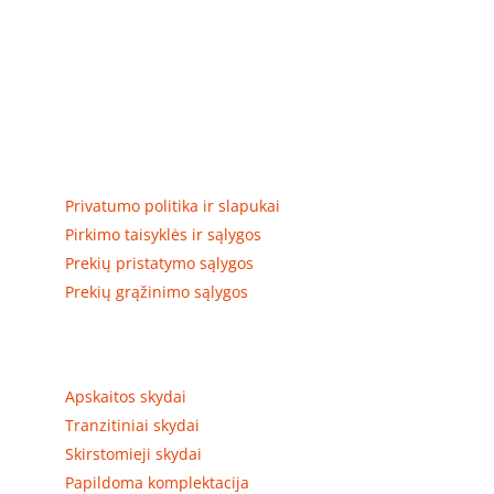
Elektros apskaitos, tranzitinių, jėgos, automatikos ir
skirstomųjų skydų gamyba ir surinkimas
Privatumas, prekių pristatymas
Privatumo politika ir slapukai
Pirkimo taisyklės ir sąlygos
Prekių pristatymo sąlygos
Prekių grąžinimo sąlygos
Prekių kategorijos
Apskaitos skydai
Tranzitiniai skydai
Skirstomieji skydai
Papildoma komplektacija