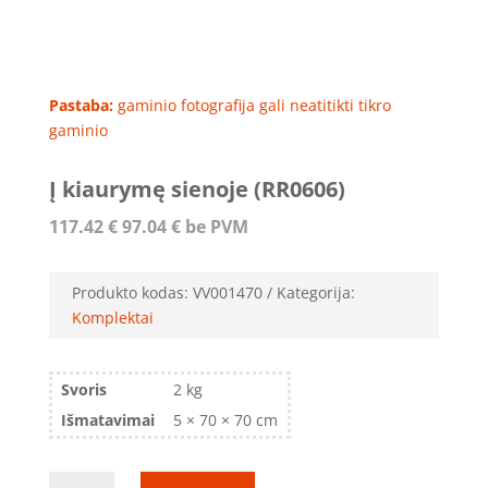
Pastaba:
gaminio fotografija gali neatitikti tikro
gaminio
Į kiaurymę sienoje (RR0606)
117.42
€
97.04
€
be PVM
Produkto kodas:
VV001470
Kategorija:
Komplektai
Svoris
2 kg
Išmatavimai
5 × 70 × 70 cm
produkto