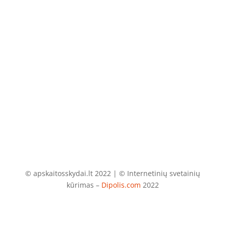
El. paštas
info@apskaitosskydai.lt
© apskaitosskydai.lt 2022 | © Internetinių svetainių
kūrimas –
Dipolis.com
2022