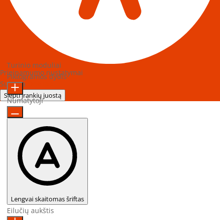
Turinio moduliai
Prieinamumo nustatymai
Piktogramos dydis
Sukurta
OneTap
Slėpti įrankių juostą
Numatytoji
Lengvai skaitomas šriftas
Eilučių aukštis