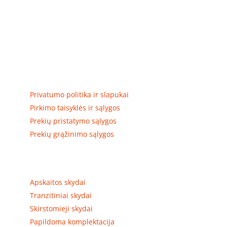
Elektros apskaitos, tranzitinių, jėgos, automatikos ir
skirstomųjų skydų gamyba ir surinkimas
Privatumas, prekių pristatymas
Privatumo politika ir slapukai
Pirkimo taisyklės ir sąlygos
Prekių pristatymo sąlygos
Prekių grąžinimo sąlygos
Prekių kategorijos
Apskaitos skydai
Tranzitiniai skydai
Skirstomieji skydai
Papildoma komplektacija