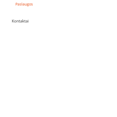
Paslaugos
Kontaktai
Adresas
P. Višinskio g. 9A, Kaunas
Telefonas
+370 675 04438