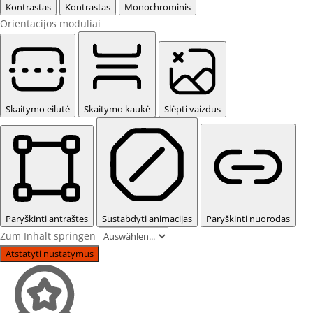
Kontrastas
Kontrastas
Monochrominis
Orientacijos moduliai
Skaitymo eilutė
Skaitymo kaukė
Slėpti vaizdus
Paryškinti antraštes
Sustabdyti animacijas
Paryškinti nuorodas
Zum Inhalt springen
Atstatyti nustatymus