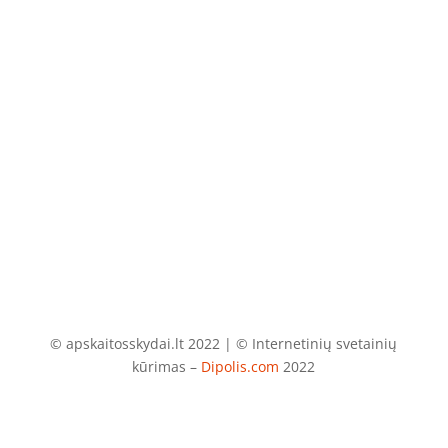
El. paštas
info@apskaitosskydai.lt
© apskaitosskydai.lt 2022 | © Internetinių svetainių
kūrimas –
Dipolis.com
2022