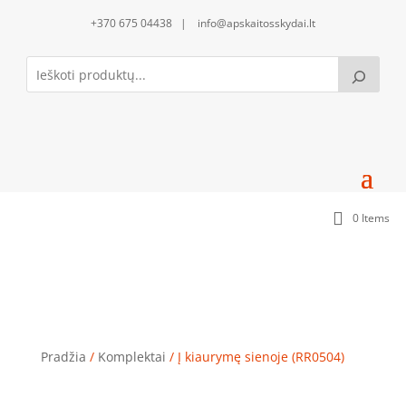
+370 675 04438 | info@apskaitosskydai.lt
0 Items
Į kiaurymę sienoje (RR0504)
Pradžia
/
Komplektai
/ Į kiaurymę sienoje (RR0504)