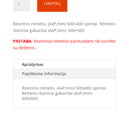
Į KREPŠELĮ
kiekis:
Į
kiaurymę
Revizinis rėmelis, (AxP,mm) 500×400 spintai. Rėmelio
sienoje
išoriniai gabaritai (AxP,mm): 600×500
(RR0504)
PASTABA:
Reviziniai rėmeliai parduodami tik surinkti
su dėžėmis.
Aprašymas
Papildoma informacija
Revizinis rėmelis, (AxP,mm) 500x400 spintai.
Rėmelio išoriniai gabaritai (AxP,mm):
600x500