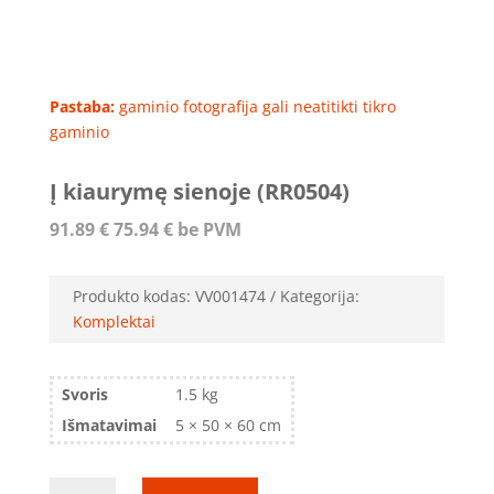
Pastaba:
gaminio fotografija gali neatitikti tikro
gaminio
Į kiaurymę sienoje (RR0504)
91.89
€
75.94
€
be PVM
Produkto kodas:
VV001474
Kategorija:
Komplektai
Svoris
1.5 kg
Išmatavimai
5 × 50 × 60 cm
produkto