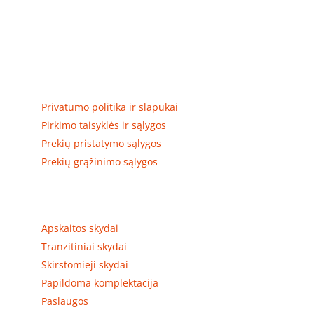
Elektros apskaitos, tranzitinių, jėgos, automatikos ir
skirstomųjų skydų gamyba ir surinkimas
Privatumas, prekių pristatymas
Privatumo politika ir slapukai
Pirkimo taisyklės ir sąlygos
Prekių pristatymo sąlygos
Prekių grąžinimo sąlygos
Prekių kategorijos
Apskaitos skydai
Tranzitiniai skydai
Skirstomieji skydai
Papildoma komplektacija
Paslaugos