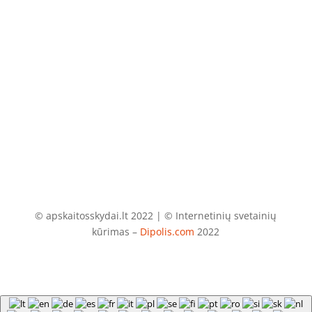
El. paštas
info@apskaitosskydai.lt
© apskaitosskydai.lt 2022 | © Internetinių svetainių
kūrimas –
Dipolis.com
2022