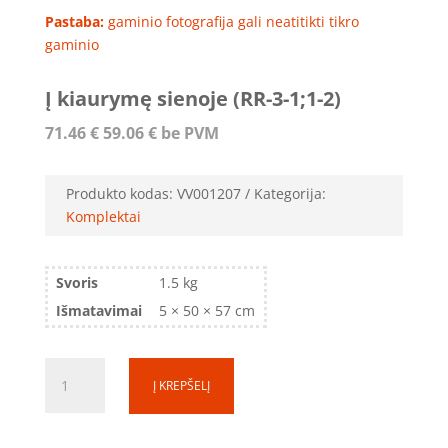
Pastaba:
gaminio fotografija gali neatitikti tikro
gaminio
Į kiaurymę sienoje (RR-3-1;1-2)
71.46
€
59.06
€
be PVM
Produkto kodas:
VV001207
Kategorija:
Komplektai
Svoris
1.5 kg
Išmatavimai
5 × 50 × 57 cm
produkto
Į KREPŠELĮ
kiekis:
Į
kiaurymę