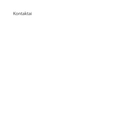
Kontaktai
Adresas
P. Višinskio g. 9A, Kaunas
Telefonas
+370 675 04438