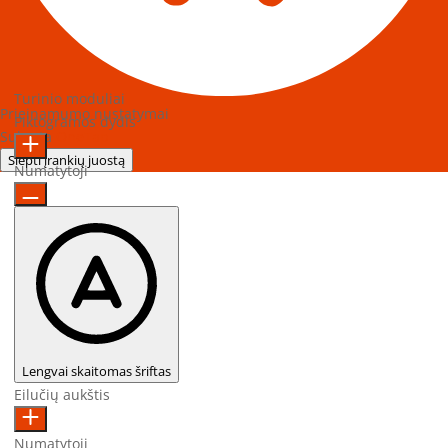
Turinio moduliai
Prieinamumo nustatymai
Piktogramos dydis
Sukurta
OneTap
Slėpti įrankių juostą
Numatytoji
Lengvai skaitomas šriftas
Eilučių aukštis
Numatytoji