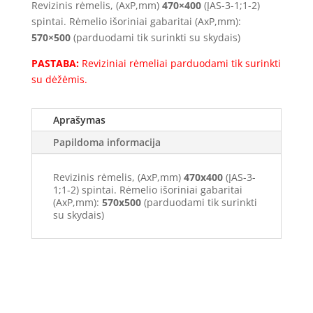
Revizinis rėmelis, (AxP,mm)
470×400
(ĮAS-3-1;1-2)
sienoje
spintai. Rėmelio išoriniai gabaritai (AxP,mm):
(RR-
570×500
(parduodami tik surinkti su skydais)
3-
1;1-
PASTABA:
Reviziniai rėmeliai parduodami tik surinkti
2)
su dėžėmis.
Aprašymas
Papildoma informacija
Revizinis rėmelis, (AxP,mm)
470x400
(ĮAS-3-
1;1-2) spintai. Rėmelio išoriniai gabaritai
(AxP,mm):
570x500
(parduodami tik surinkti
su skydais)