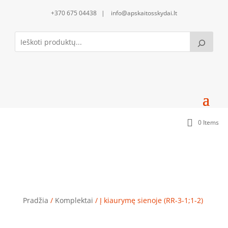
+370 675 04438 | info@apskaitosskydai.lt
0 Items
Į kiaurymę sienoje (RR-3-1;1-2)
Pradžia
/
Komplektai
/ Į kiaurymę sienoje (RR-3-1;1-2)