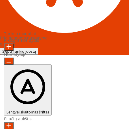
Turinio moduliai
Prieinamumo nustatymai
Piktogramos dydis
Sukurta
OneTap
Slėpti įrankių juostą
Numatytoji
Lengvai skaitomas šriftas
Eilučių aukštis