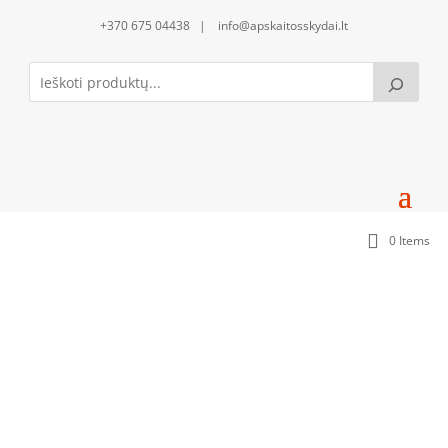
+370 675 04438 | info@apskaitosskydai.lt
0 Items
DIN bėgelis (22 modulių) su 200mm aklinu
uždengimu (MJ05_MU2005-A_2xMJK20)