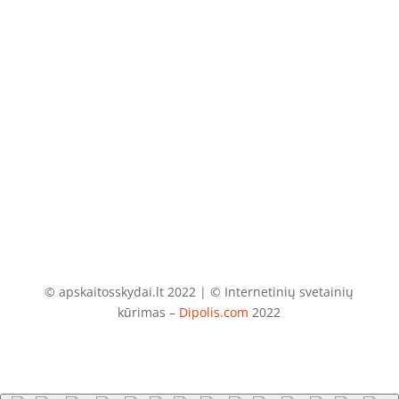
El. paštas
info@apskaitosskydai.lt
© apskaitosskydai.lt 2022 | © Internetinių svetainių
kūrimas –
Dipolis.com
2022