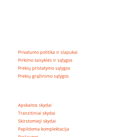
Elektros apskaitos, tranzitinių, jėgos, automatikos ir
skirstomųjų skydų gamyba ir surinkimas
Privatumas, prekių pristatymas
Privatumo politika ir slapukai
Pirkimo taisyklės ir sąlygos
Prekių pristatymo sąlygos
Prekių grąžinimo sąlygos
Prekių kategorijos
Apskaitos skydai
Tranzitiniai skydai
Skirstomieji skydai
Papildoma komplektacija
Paslaugos