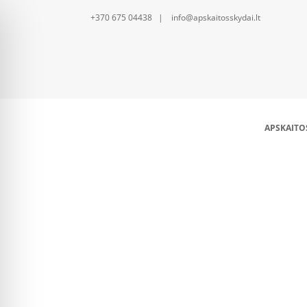
+370 675 04438 | info@apskaitosskydai.lt
APSKAITO
DIN bėgelis (16 