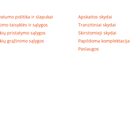
tumas, prekių pristatymas
Prekių kategorijos
vatumo politika ir slapukai
Apskaitos skydai
kimo taisyklės ir sąlygos
Tranzitiniai skydai
kių pristatymo sąlygos
Skirstomieji skydai
kių grąžinimo sąlygos
Papildoma komplektacija
Paslaugos