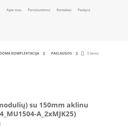
Apie mus
Parsisiuntimui
Kontaktai
Paskyra
0 Items
LDOMA KOMPLEKTACIJA
PASLAUGOS
MU1504-A_2xMJK25)
 modulių) su 150mm aklinu
04_MU1504-A_2xMJK25)
M