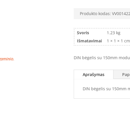
Produkto kodas:
VV00142
Svoris
1.23 kg
Išmatavimai
1 × 1 × 1 cm
DIN bėgelis su 150mm modu
 gaminio.
Aprašymas
Pap
DIN bėgelis su 150mm 