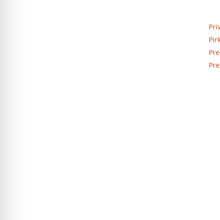
Priva
Elektros apskaitos, tranzitinių,
Pri
jėgos, automatikos ir skirstomųjų
Pir
skydų gamyba ir surinkimas
Pre
Pre