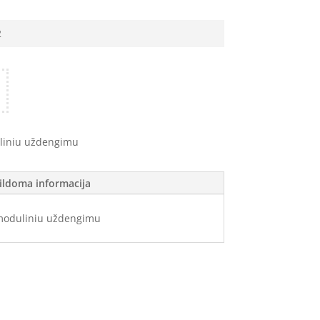
2
liniu uždengimu
ildoma informacija
moduliniu uždengimu