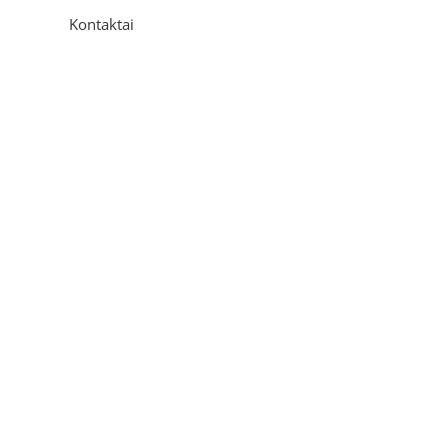
Kontaktai
Adresas
P. Višinskio g. 9A, Kaunas
Telefonas
+370 675 04438