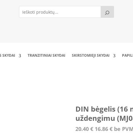
S SKYDAI
TRANZITINIAI SKYDAI
SKIRSTOMIEJI SKYDAI
PAPI
modulių) su 150mm aklinu uždengimu (MJ04_
DIN bėgelis (16
uždengimu (MJ
20.40
€
16.86
€
be PV