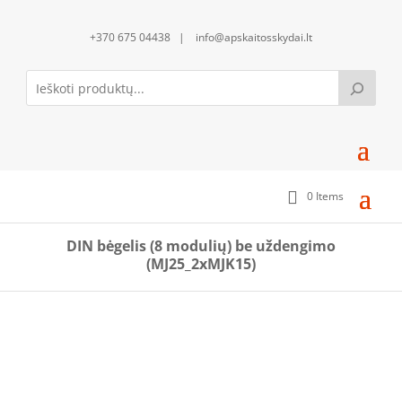
+370 675 04438 | info@apskaitosskydai.lt
0 Items
DIN bėgelis (8 modulių) be uždengimo
(MJ25_2xMJK15)