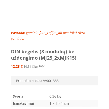
Pastaba:
gaminio fotografija gali neatitikti tikro
gaminio.
DIN bėgelis (8 modulių) be
uždengimo (MJ25_2xMJK15)
12.23
€
10.11
€
be PVM
Produkto kodas:
VV001388
Svoris
0.36 kg
Išmatavimai
1 × 1 × 1 cm