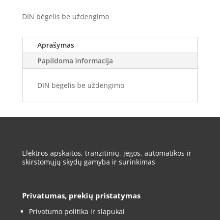
DIN bėgelis be uždengimo
Aprašymas
Papildoma informacija
DIN bėgelis be uždengimo
Elektros apskaitos, tranzitinių, jėgos, automatikos ir
skirstomųjų skydų gamyba ir surinkimas
Privatumas, prekių pristatymas
Privatumo politika ir slapukai