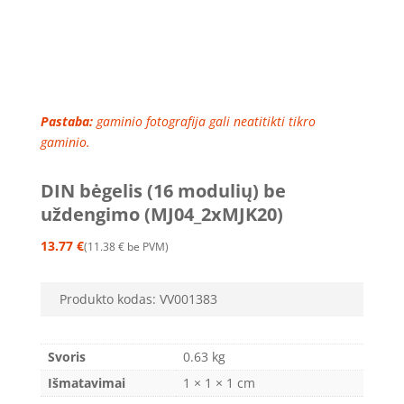
Pastaba:
gaminio fotografija gali neatitikti tikro
gaminio.
DIN bėgelis (16 modulių) be
uždengimo (MJ04_2xMJK20)
13.77
€
11.38
€
be PVM
Produkto kodas:
VV001383
Svoris
0.63 kg
Išmatavimai
1 × 1 × 1 cm