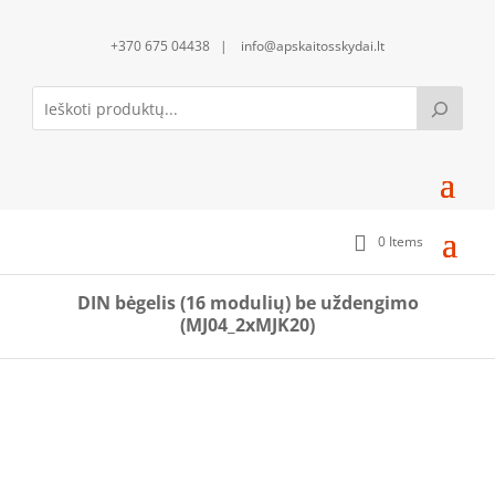
+370 675 04438 | info@apskaitosskydai.lt
0 Items
DIN bėgelis (16 modulių) be uždengimo
(MJ04_2xMJK20)