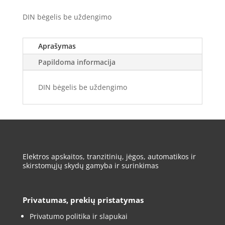
DIN bėgelis be uždengimo
Aprašymas
Papildoma informacija
DIN bėgelis be uždengimo
Elektros apskaitos, tranzitinių, jėgos, automatikos ir
skirstomųjų skydų gamyba ir surinkimas
Privatumas, prekių pristatymas
Privatumo politika ir slapukai