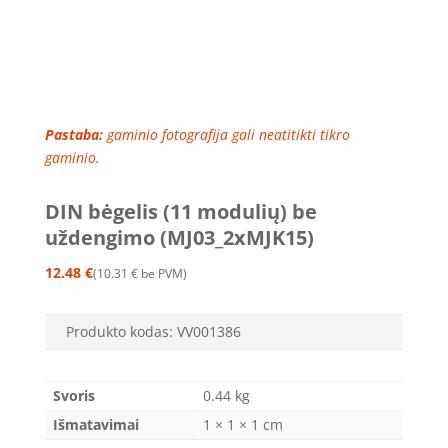
Pastaba:
gaminio fotografija gali neatitikti tikro
gaminio.
DIN bėgelis (11 modulių) be
uždengimo (MJ03_2xMJK15)
12.48
€
10.31
€
be PVM
Produkto kodas:
VV001386
Svoris
0.44 kg
Išmatavimai
1 × 1 × 1 cm