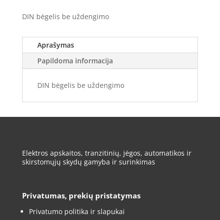
DIN bėgelis be uždengimo
Aprašymas
Papildoma informacija
DIN bėgelis be uždengimo
Elektros apskaitos, tranzitinių, jėgos, automatikos ir
skirstomųjų skydų gamyba ir surinkimas
Privatumas, prekių pristatymas
Privatumo politika ir slapukai