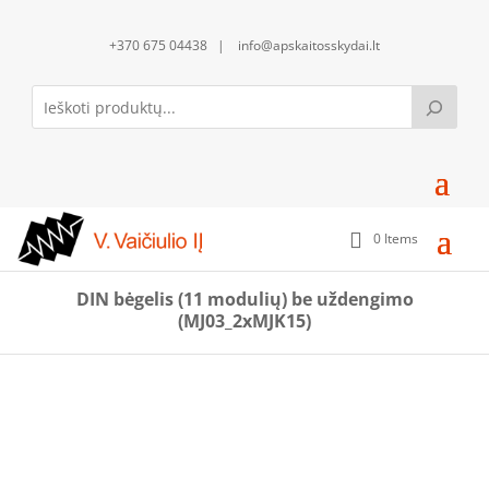
+370 675 04438 | info@apskaitosskydai.lt
0 Items
DIN bėgelis (11 modulių) be uždengimo
(MJ03_2xMJK15)