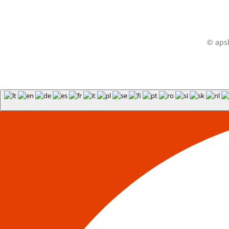
© apsk