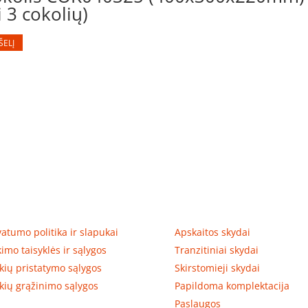
i 3 cokolių)
ŠELĮ
tumas, prekių pristatymas
Prekių kategorijos
vatumo politika ir slapukai
Apskaitos skydai
kimo taisyklės ir sąlygos
Tranzitiniai skydai
kių pristatymo sąlygos
Skirstomieji skydai
kių grąžinimo sąlygos
Papildoma komplektacija
Paslaugos