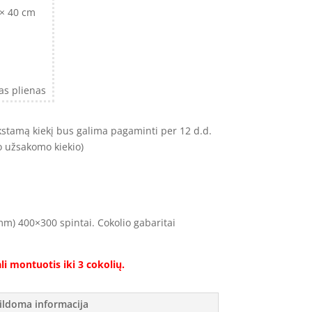
 × 40 cm
as plienas
ūkstamą kiekį bus galima pagaminti per 12 d.d.
o užsakomo kiekio)
m) 400×300 spintai. Cokolio gabaritai
li montuotis iki 3 cokolių.
ildoma informacija