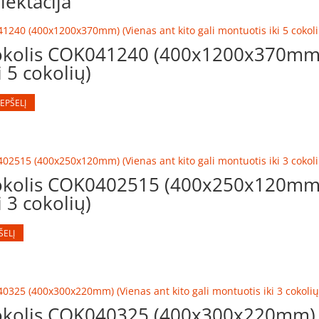
ektacija
kolis COK041240 (400x1200x370mm) 
i 5 cokolių)
REPŠELĮ
kolis COK0402515 (400x250x120mm) 
i 3 cokolių)
ŠELĮ
kolis COK040325 (400x300x220mm) (