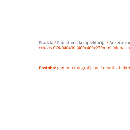
Pradžia
/
Papildoma komplektacija
/
Ankeruojam
cokolis COK040430 (400x400x270mm) (Vienas ant 
Pastaba:
gaminio fotografija gali neatitikti tik