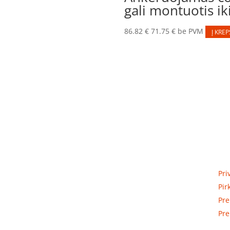
gali montuotis ik
86.82
€
71.75
€
be PVM
Į KREP
Priva
Elektros apskaitos, tranzitinių,
Pri
jėgos, automatikos ir skirstomųjų
Pir
skydų gamyba ir surinkimas
Pre
Pre