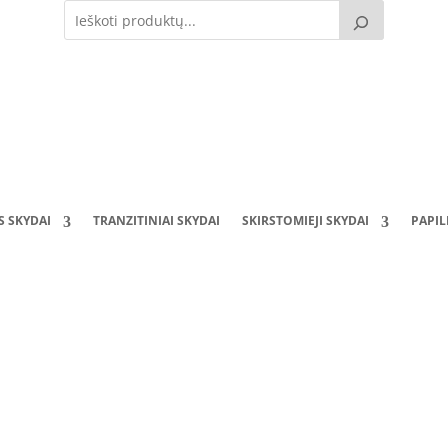
S SKYDAI
TRANZITINIAI SKYDAI
SKIRSTOMIEJI SKYDAI
PAPI
040430 (400x400x270mm) (Vienas ant kito gali