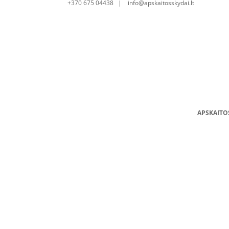
+370 675 04438 | info@apskaitosskydai.lt
APSKAITO
Ankeruojamas cokolis COK