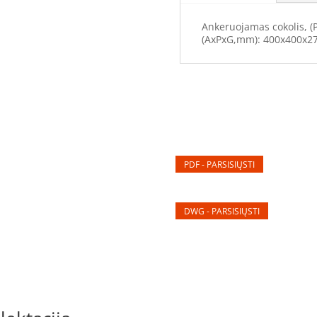
montuotis
Ankeruojamas cokolis, (
iki
(AxPxG,mm): 400x400x2
3
cokolių)
PDF - PARSISIŲSTI
DWG - PARSISIŲSTI