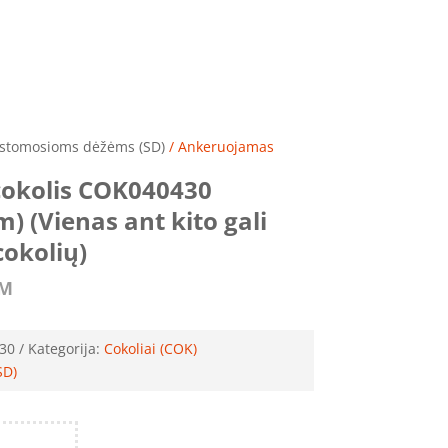
irstomosioms dėžėms (SD)
/ Ankeruojamas
okolis COK040430
 (Vienas ant kito gali
cokolių)
VM
30
Kategorija:
Cokoliai (COK)
SD)