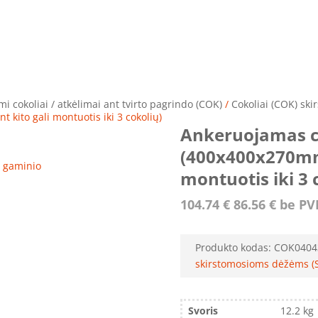
i cokoliai / atkėlimai ant tvirto pagrindo (COK)
/
Cokoliai (COK) sk
kito gali montuotis iki 3 cokolių)
Ankeruojamas c
(400x400x270mm)
ro gaminio
montuotis iki 3 
104.74
€
86.56
€
be P
Produkto kodas:
COK0404
skirstomosioms dėžėms (
Svoris
12.2 kg