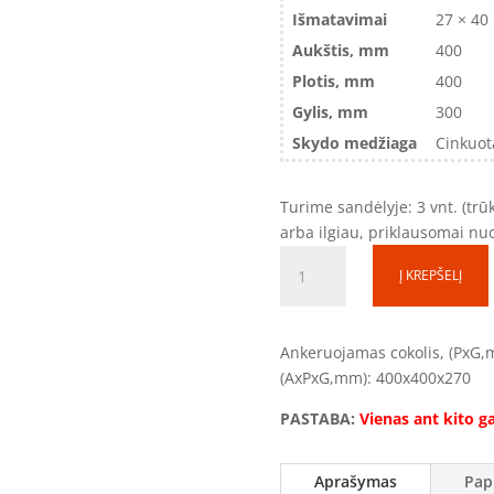
Išmatavimai
27 × 40
Aukštis, mm
400
Plotis, mm
400
Gylis, mm
300
Skydo medžiaga
Cinkuot
Turime sandėlyje: 3 vnt. (tr
arba ilgiau, priklausomai nu
produkto
Į KREPŠELĮ
kiekis:
Ankeruojamas
cokolis
Ankeruojamas cokolis, (PxG,m
COK040430
(AxPxG,mm): 400x400x270
(400x400x270mm)
(Vienas
PASTABA:
Vienas ant kito ga
ant
kito
Aprašymas
Pap
gali