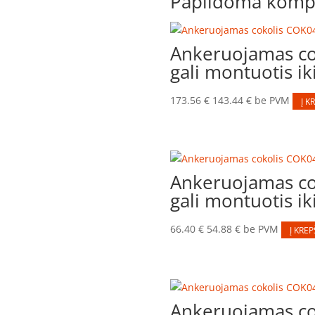
Papildoma kompl
Ankeruojamas co
gali montuotis ik
173.56
€
143.44
€
be PVM
Į K
Ankeruojamas co
gali montuotis ik
66.40
€
54.88
€
be PVM
Į KREP
Ankeruojamas co