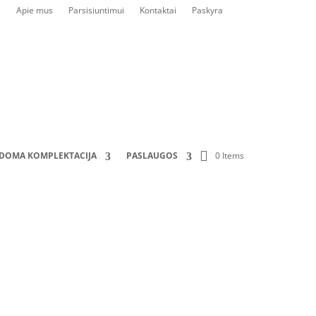
Apie mus
Parsisiuntimui
Kontaktai
Paskyra
0 Items
LDOMA KOMPLEKTACIJA
PASLAUGOS
 montuotis iki 3 cokolių)