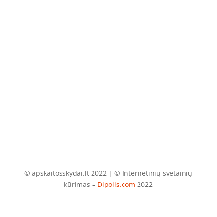
+370 675 04438
El. paštas
info@apskaitosskydai.lt
© apskaitosskydai.lt 2022 | © Internetinių svetainių
kūrimas –
Dipolis.com
2022