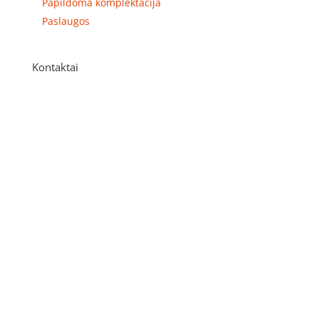
Papildoma komplektacija
Paslaugos
Kontaktai
Adresas
P. Višinskio g. 9A, Kaunas
Telefonas