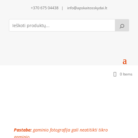
+370 675 04438 | info@apskaitosskydai.lt
0 Items
Be jokios tvirtinimo komplektacijos
Pastaba:
gaminio fotografija gali neatitikti tikro
gaminio.