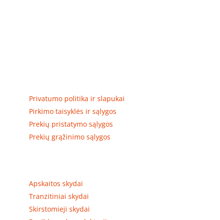
Elektros apskaitos, tranzitinių, jėgos, automatikos ir
skirstomųjų skydų gamyba ir surinkimas
Privatumas, prekių pristatymas
Privatumo politika ir slapukai
Pirkimo taisyklės ir sąlygos
Prekių pristatymo sąlygos
Prekių grąžinimo sąlygos
Prekių kategorijos
Apskaitos skydai
Tranzitiniai skydai
Skirstomieji skydai