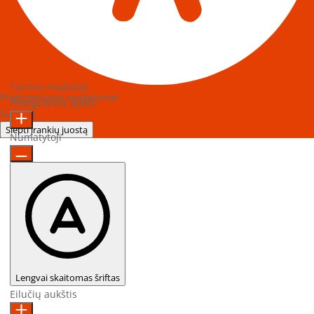
Turinio moduliai
Prieinamumo nustatymai
Piktogramos dydis
Sukurta
OneTap
Slėpti įrankių juostą
Numatytoji
Lengvai skaitomas šriftas
Eilučių aukštis