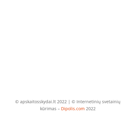
El. paštas
info@apskaitosskydai.lt
© apskaitosskydai.lt 2022 | © Internetinių svetainių
kūrimas –
Dipolis.com
2022