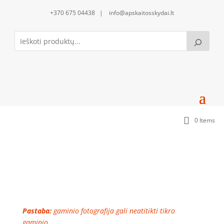
+370 675 04438 | info@apskaitosskydai.lt
0 Items
Automatinis jungiklis 1C63A
Pastaba:
gaminio fotografija gali neatitikti tikro
gaminio.