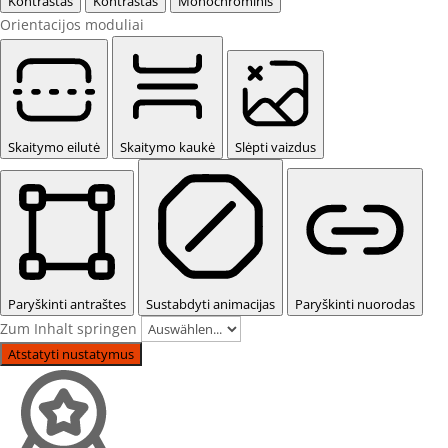
Kontrastas
Kontrastas
Monochrominis
Orientacijos moduliai
Skaitymo eilutė
Skaitymo kaukė
Slėpti vaizdus
Paryškinti antraštes
Sustabdyti animacijas
Paryškinti nuorodas
Zum Inhalt springen
Atstatyti nustatymus