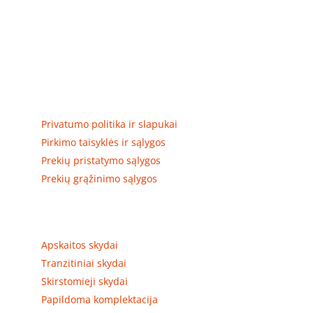
Elektros apskaitos, tranzitinių, jėgos, automatikos ir
skirstomųjų skydų gamyba ir surinkimas
Privatumas, prekių pristatymas
Privatumo politika ir slapukai
Pirkimo taisyklės ir sąlygos
Prekių pristatymo sąlygos
Prekių grąžinimo sąlygos
Prekių kategorijos
Apskaitos skydai
Tranzitiniai skydai
Skirstomieji skydai
Papildoma komplektacija