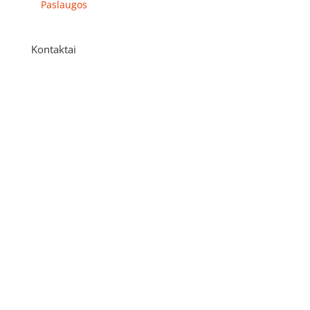
Paslaugos
Kontaktai
Adresas
P. Višinskio g. 9A, Kaunas
Telefonas
+370 675 04438